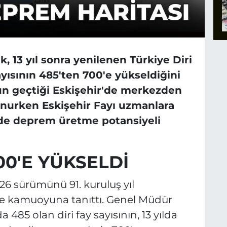
 13 yıl sonra yenilenen Türkiye Diri
ayısının 485'ten 700'e yükseldiğini
nun geçtiği Eskişehir'de merkezden
lunurken Eskişehir Fayı uzmanlara
de deprem üretme potansiyeli
700'E YÜKSELDİ
026 sürümünü 91. kuruluş yıl
 kamuoyuna tanıttı. Genel Müdür
 485 olan diri fay sayısının, 13 yılda