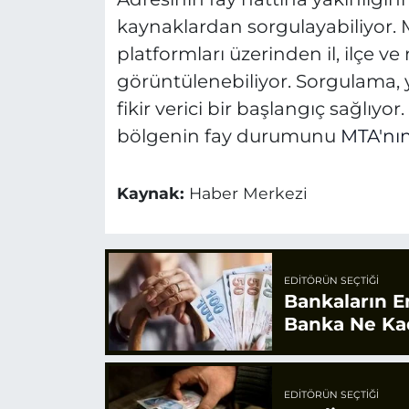
kaynaklardan sorgulayabiliyor. MT
platformları üzerinden il, ilçe v
görüntülenebiliyor. Sorgulama, y
fikir verici bir başlangıç sağlıyo
bölgenin fay durumunu
MTA'nın
Kaynak:
Haber Merkezi
EDITÖRÜN SEÇTIĞI
Bankaların E
Banka Ne Ka
EDITÖRÜN SEÇTIĞI