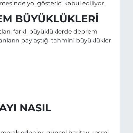
esinde yol gösterici kabul ediliyor.
EM BÜYÜKLÜKLERİ
atları, farklı büyüklüklerde deprem
anların paylaştığı tahmini büyüklükler
AYI NASIL
ı merak edenler, güncel haritayı resmi