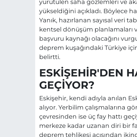
yürütülen saha gözlemleri ve ak
yükseldiğini açıkladı. Böylece ha
Yanık, hazırlanan sayısal veri ta
kentsel dönüşüm planlamaları ve k
başvuru kaynağı olacağını vurgu
deprem kuşağındaki Türkiye için
belirtti.
ESKİŞEHİR'DEN H
GEÇİYOR?
Eskişehir, kendi adıyla anılan E
alıyor. Yerbilim çalışmalarına g
çevresinden ise üç fay hattı geçi
merkeze kadar uzanan diri bir fay
deprem tehlikesi açısından ikinc