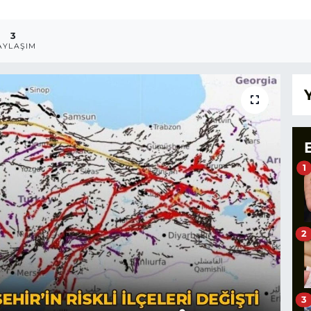
3
AYLAŞIM
1
2
3