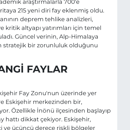
ademik araştırmalarla 700'e
ritaya 215 yeni diri fay eklenmiş oldu.
banının deprem tehlike analizleri,
ritik altyapı yatırımları için temel
ladı. Güncel verinin, Alp-Himalaya
 stratejik bir zorunluluk olduğunu
ANGİ FAYLAR
skişehir Fay Zonu'nun üzerinde yer
öre Eskişehir merkezinden bir,
yor. Özellikle İnönü ilçesinden başlayıp
 hattı dikkat çekiyor. Eskişehir,
i ve üçüncü derece riskli bölgeler