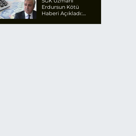
SGK Uzmanı
Erdursun Kötü
Haberi Açıkladı:
Emekli Maaş Zammı
İçin Net Rakam