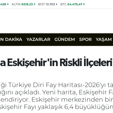
2438
ALTIN
6518.23
BİST
13.703
BTC
64.475,47
ON DAKİKA
YAZARLAR
GÜNDEM
SPOR
YAŞAM
Eskişehir'in Riskli İlçeleri
ği Türkiye Diri Fay Haritası-2026'yı ta
ığını açıkladı. Yeni harita, Eskişehir
ilendiriyor. Eskişehir merkezinden bir
skişehir Fayı yaklaşık 6,4 büyüklüğ