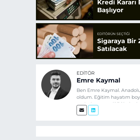
Kredi Kararı
Başlıyor
EDITÖRÜN SEÇTIĞI
Sigaraya Bir
Satılacak
EDITÖR
Emre Kaymal
Ben Emre Kaymal. Anadolu
oldum. Eğitim hayatım boyu
optimizasyonu (SEO) alanlar
üretiyorum. Haberlerimde g
alıyorum.