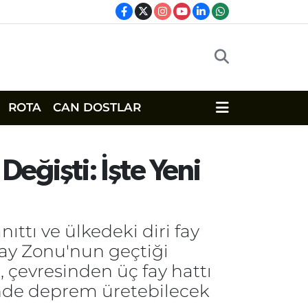
ROTA
CAN DOSTLAR
 Değişti: İşte Yeni
nıttı ve ülkedeki diri fay
 Fay Zonu'nun geçtiği
, çevresinden üç fay hattı
ünde deprem üretebilecek