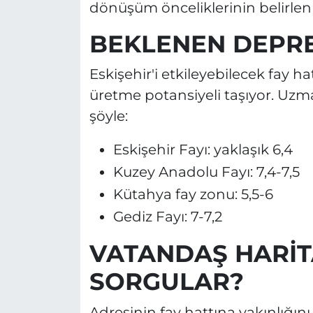
dönüşüm önceliklerinin belirlenm
BEKLENEN DEPR
Eskişehir'i etkileyebilecek fay h
üretme potansiyeli taşıyor. Uzm
şöyle:
Eskişehir Fayı: yaklaşık 6,4
Kuzey Anadolu Fayı: 7,4-7,5
Kütahya fay zonu: 5,5-6
Gediz Fayı: 7-7,2
VATANDAŞ HARİT
SORGULAR?
Adresinin fay hattına yakınlığın