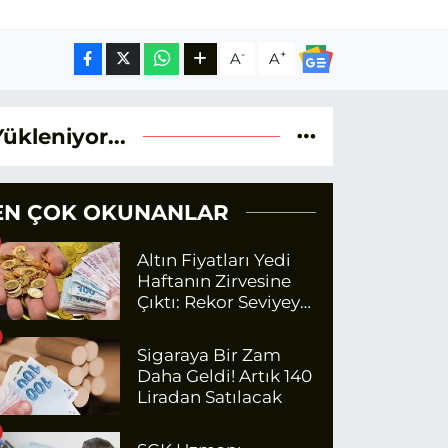
-
+
A
A
Yükleniyor...
EN ÇOK OKUNANLAR
Altın Fiyatları Yedi
Haftanın Zirvesine
Çıktı: Rekor Seviyeye
Yaklaşıyor
Sigaraya Bir Zam
Daha Geldi! Artık 140
Liradan Satılacak