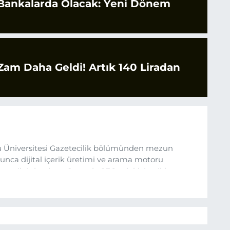
 Bankalarda Olacak: Yeni Dönem
 Zam Daha Geldi! Artık 140 Liradan
 Üniversitesi Gazetecilik bölümünden mezun
nca dijital içerik üretimi ve arama motoru
ına ilgi duydum. Şu anda SEO odaklı içerikler
üncel verileri ve okuyucu odaklı yaklaşımı temel