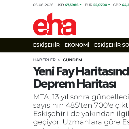
06-08-2026
USD
47,5986
EUR
55,0700
GBP
64,
ESKİŞEHİR
EKONOMİ
ESKİŞEHİR S
HABERLER
GÜNDEM
Yeni Fay Haritasında 
Deprem Haritası
MTA, 13 yıl sonra güncelledi
sayısının 485'ten 700'e çıkt
Eskişehir'i de yakından ilg
geçiyor. Uzmanlara göre E