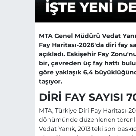
MTA Genel Müdürü Vedat Yanık,
Fay Haritası-2026'da diri fay s
açıkladı. Eskişehir Fay Zonu'
bir, çevreden üç fay hattı bu
göre yaklaşık 6,4 büyüklüğün
taşıyor.
DİRİ FAY SAYISI 
MTA, Türkiye Diri Fay Haritası-2
dönümünde düzenlenen törenle
Vedat Yanık, 2013'teki son baskıda