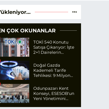
Yükleniyor...
EN ÇOK OKUNANLAR
TOKİ 540 Konutu
Satışa Çıkarıyor: İşte
2+1 Dairelerin
Fiyatları
Doğal Gazda
Kademeli Tarife
Tehlikesi: 9 Milyon
Kişi Fazla Para
Ödeyecek
Odunpazarı Kent
Konseyi, ESESOB'un
Yeni Yönetimini
Ziyaret Etti