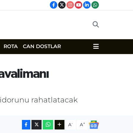
ROTA
CAN DOSTLAR
Havalimanı
ridorunu rahatlatacak
-
+
A
A