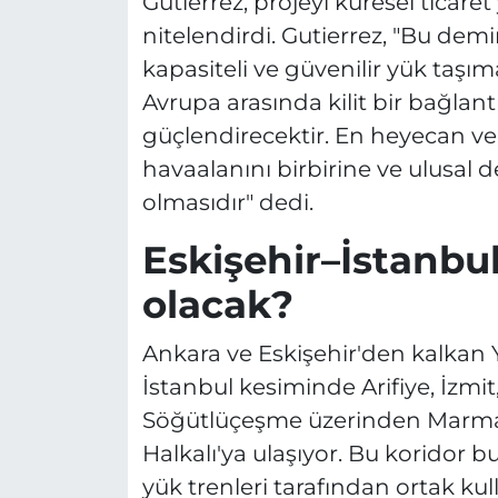
Gutierrez, projeyi küresel ticaret 
nitelendirdi. Gutierrez, "Bu demi
kapasiteli ve güvenilir yük taşım
Avrupa arasında kilit bir bağlant
güçlendirecektir. En heyecan veri
havaalanını birbirine ve ulusa
olmasıdır" dedi.
Eskişehir–İstanbul
olacak?
Ankara ve Eskişehir'den kalkan Yü
İstanbul kesiminde Arifiye, İzmi
Söğütlüçeşme üzerinden Marmara
Halkalı'ya ulaşıyor. Bu koridor 
yük trenleri tarafından ortak kull