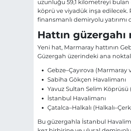
uzunluğu 59,1 kilometreyi bulan 
köprü ve viyadük inşa edilecek. 
finansmanlı demiryolu yatırımı ol
Hattın güzergahı
Yeni hat, Marmaray hattının Ge
Güzergah üzerindeki ana noktalar
Gebze–Çayırova (Marmaray ve
Sabiha Gökçen Havalimanı
Yavuz Sultan Selim Köprüsü 
İstanbul Havalimanı
Çatalca–Halkalı (Halkalı–Çer
Bu güzergahla İstanbul Havalim
kez birbirine ve ulusal demiryo