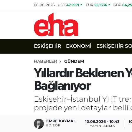
06-08-2026
USD
47,5971
EUR
55,1336
GBP
64,2
ESKİŞEHİR
EKONOMİ
ESKİŞEHİR S
HABERLER
GÜNDEM
Yıllardır Beklenen Y
Bağlanıyor
Eskişehir–İstanbul YHT tre
projede yeni detaylar belli 
EMRE KAYMAL
10.06.2026 - 10:43
1
EDITÖR
YAYINLANMA