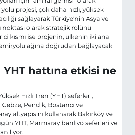
yolları için "amiral gemisi" olarak
ryolu projesi, çok daha hızlı, yüksek
acılığı sağlayarak Türkiye'nin Asya ve
ı noktası olarak stratejik rolünü
ci kısmı ise projenin, ülkenin iki ana
l demiryolu ağına doğrudan bağlayacak
 YHT hattına etkisi ne
ksek Hızlı Tren (YHT) seferleri,
t, Gebze, Pendik, Bostancı ve
y altyapısını kullanarak Bakırköy ve
bugün YHT, Marmaray banliyö seferleri ve
anılıyor.