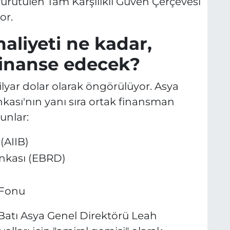
 yürütülen Tam Karşılıklı Güven Çerçevesi
or.
aliyeti ne kadar,
finanse edecek?
lyar dolar olarak öngörülüyor. Asya
ası'nın yanı sıra ortak finansman
unlar:
(AIIB)
nkası (EBRD)
 Fonu
Batı Asya Genel Direktörü Leah