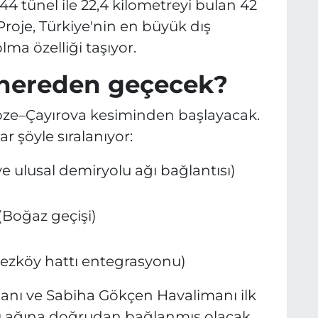
44 tünel ile 22,4 kilometreyi bulan 42
Proje, Türkiye'nin en büyük dış
ma özelliği taşıyor.
 nereden geçecek?
bze–Çayırova kesiminden başlayacak.
 şöyle sıralanıyor:
 ulusal demiryolu ağı bağlantısı)
(Boğaz geçişi)
kezköy hattı entegrasyonu)
anı ve Sabiha Gökçen Havalimanı ilk
lu ağına doğrudan bağlanmış olacak.