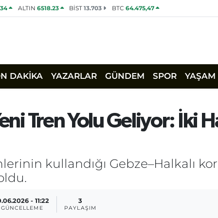
534
ALTIN
6518.23
BİST
13.703
BTC
64.475,47
ON DAKİKA
YAZARLAR
GÜNDEM
SPOR
YAŞAM
eni Tren Yolu Geliyor: İki 
nlerinin kullandığı Gebze–Halkalı ko
oldu.
0.06.2026 - 11:22
3
GÜNCELLEME
PAYLAŞIM