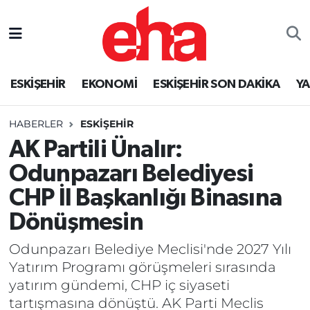
ESKİŞEHİR
EKONOMİ
ESKİŞEHİR SON DAKİKA
Y
HABERLER
ESKİŞEHİR
AK Partili Ünalır:
Odunpazarı Belediyesi
CHP İl Başkanlığı Binasına
Dönüşmesin
Odunpazarı Belediye Meclisi'nde 2027 Yılı
Yatırım Programı görüşmeleri sırasında
yatırım gündemi, CHP iç siyaseti
tartışmasına dönüştü. AK Parti Meclis