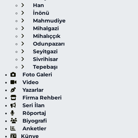
Han
İnönü
Mahmudiye
Mihalgazi
Mihalıççık
Odunpazarı
Seyitgazi
Sivrihisar
Tepebaşı
Foto Galeri
Video
Yazarlar
Firma Rehberi
Seri İlan
Röportaj
Biyografi
Anketler
Künye