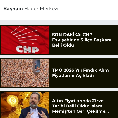
Kaynak:
Haber Merkezi
SON DAKİKA: CHP
Eskişehir'de 5 İlçe Başkanı
Belli Oldu
TMO 2026 Yılı Fındık Alım
Fiyatlarını Açıkladı
Altın Fiyatlarında Zirve
Tarihi Belli Oldu: İslam
Memiş'ten Geri Çekilme
Uyarısı