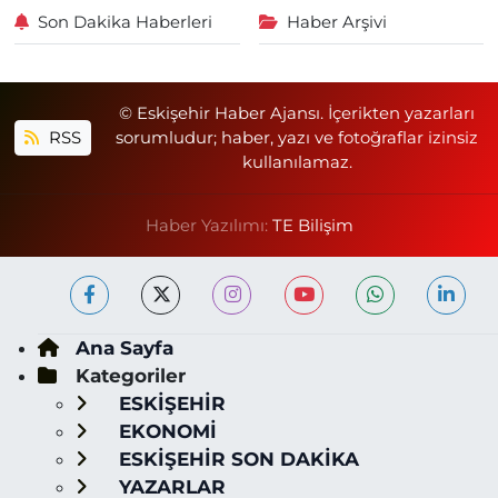
Son Dakika Haberleri
Haber Arşivi
© Eskişehir Haber Ajansı. İçerikten yazarları
RSS
sorumludur; haber, yazı ve fotoğraflar izinsiz
kullanılamaz.
Haber Yazılımı:
TE Bilişim
Ana Sayfa
Kategoriler
ESKİŞEHİR
EKONOMİ
ESKİŞEHİR SON DAKİKA
YAZARLAR