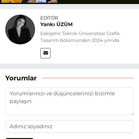
EDITÖR
Yankı ÜZÜM
Eskişehir Teknik Üniversitesi Grafik
Tasarım bölümünden 2024 yılında
mezun oldum. Basın sektörüne Mayıs
2025’te Eskişehir Haber Ajansı ile adım
attım. Gazeteciliğin temel değerlerine
sadık kalarak ve etik ilkeleri
benimseyerek, Eskişehir gündemini en
Yorumlar
doğru ve sıcak şekilde takipçilerimize
aktarmayı hedefliyorum.