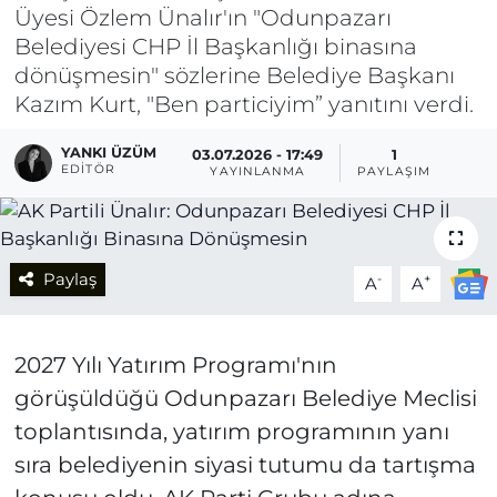
Üyesi Özlem Ünalır'ın "Odunpazarı
Belediyesi CHP İl Başkanlığı binasına
dönüşmesin" sözlerine Belediye Başkanı
Kazım Kurt, "Ben particiyim” yanıtını verdi.
YANKI ÜZÜM
03.07.2026 - 17:49
1
EDITÖR
YAYINLANMA
PAYLAŞIM
Paylaş
-
+
A
A
2027 Yılı Yatırım Programı'nın
görüşüldüğü Odunpazarı Belediye Meclisi
toplantısında, yatırım programının yanı
sıra belediyenin siyasi tutumu da tartışma