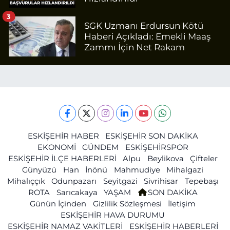
3
SGK Uzmanı Erdursun Kötü
Haberi Açıkladı: Emekli Maaş
Zammı İçin Net Rakam
ESKİŞEHİR HABER
ESKİŞEHİR SON DAKİKA
EKONOMİ
GÜNDEM
ESKİŞEHİRSPOR
ESKİŞEHİR İLÇE HABERLERİ
Alpu
Beylikova
Çifteler
Günyüzü
Han
İnönü
Mahmudiye
Mihalgazi
Mihalıççık
Odunpazarı
Seyitgazi
Sivrihisar
Tepebaşı
ROTA
Sarıcakaya
YAŞAM
SON DAKİKA
Günün İçinden
Gizlilik Sözleşmesi
İletişim
ESKİŞEHİR HAVA DURUMU
ESKİŞEHİR NAMAZ VAKİTLERİ
ESKİŞEHİR HABERLERİ