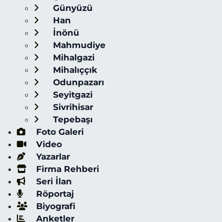
Günyüzü
Han
İnönü
Mahmudiye
Mihalgazi
Mihalıççık
Odunpazarı
Seyitgazi
Sivrihisar
Tepebaşı
Foto Galeri
Video
Yazarlar
Firma Rehberi
Seri İlan
Röportaj
Biyografi
Anketler