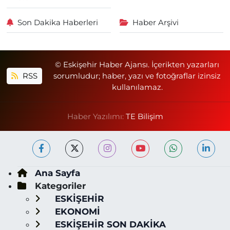
Son Dakika Haberleri
Haber Arşivi
© Eskişehir Haber Ajansı. İçerikten yazarları
RSS
sorumludur; haber, yazı ve fotoğraflar izinsiz
kullanılamaz.
Haber Yazılımı:
TE Bilişim
Ana Sayfa
Kategoriler
ESKİŞEHİR
EKONOMİ
ESKİŞEHİR SON DAKİKA