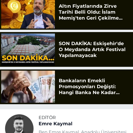
Altın Fiyatlarında Zirve
Tarihi Belli Oldu: İslam
Memiş'ten Geri Çekilme
Uyarısı
SON DAKİKA: Eskişehir'de
O Meydanda Artık Festival
Yapılamayacak
Bankaların Emekli
Promosyonları Değişti:
Hangi Banka Ne Kadar
Ödüyor?
EDITÖR
Emre Kaymal
Ben Emre Kaymal. Anadolu Üniversitesi