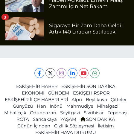
Haberi Açıkladı: Emekli Maaş
Zammı İçin Net Rakam
3
Sigaraya Bir Zam Daha Geldi!
Artık 140 Liradan Satılacak
ESKİŞEHİR HABER
ESKİŞEHİR SON DAKİKA
EKONOMİ
GÜNDEM
ESKİŞEHİRSPOR
ESKİŞEHİR İLÇE HABERLERİ
Alpu
Beylikova
Çifteler
Günyüzü
Han
İnönü
Mahmudiye
Mihalgazi
Mihalıççık
Odunpazarı
Seyitgazi
Sivrihisar
Tepebaşı
ROTA
Sarıcakaya
YAŞAM
SON DAKİKA
Günün İçinden
Gizlilik Sözleşmesi
İletişim
ESKİŞEHİR HAVA DURUMU