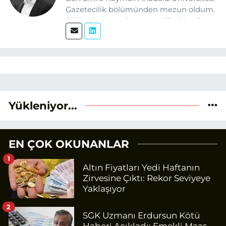
Gazetecilik bölümünden mezun oldum.
Eğitim hayatım boyunca dijital içerik
üretimi ve arama motoru
optimizasyonu (SEO) alanlarına ilgi
duydum. Şu anda SEO odaklı içerikler
üretiyorum. Haberlerimde güncel
verileri ve okuyucu odaklı yaklaşımı
temel alıyorum.
Yükleniyor...
EN ÇOK OKUNANLAR
1
Altın Fiyatları Yedi Haftanın
Zirvesine Çıktı: Rekor Seviyeye
Yaklaşıyor
2
SGK Uzmanı Erdursun Kötü