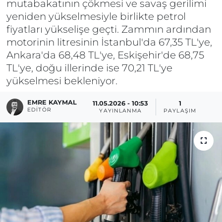
mutabakatının çökmesi ve savaş gerilimi
yeniden yükselmesiyle birlikte petrol
fiyatları yükselişe geçti. Zammın ardından
motorinin litresinin İstanbul'da 67,35 TL'ye,
Ankara'da 68,48 TL'ye, Eskişehir'de 68,75
TL'ye, doğu illerinde ise 70,21 TL'ye
yükselmesi bekleniyor.
EMRE KAYMAL
11.05.2026 - 10:53
1
EDITÖR
YAYINLANMA
PAYLAŞIM