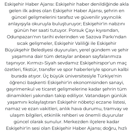
Eskişehir Haber Ajansı: Eskişehir haber denildiğinde akla
gelen ilk adres olan Eskişehir Haber Ajansı, şehrin en
güncel gelişmelerini tarafsız ve güvenilir yayıncılık
anlayışıyla okuruyla buluşturuyor; Eskişehir'in nabzını
günün her saati tutuyor. Porsuk Çayı kıyısından,
Odunpazarı'nın tarihi evlerinden ve Sazova Parkı'ndan
sıcak gelişmeler, Eskişehir Valiliği ile Eskişehir
Büyükşehir Belediyesi duyuruları, yerel gündem ve şehir
yaşamına dair tüm detaylar anbean sayfalarımıza
taşınıyor. Kırmızı-Siyah sevdamız Eskişehirspor'un maç
özetleri, fikstür, transfer ve spor haberleriyle sporun kalbi
burada atıyor. Üç büyük üniversitesiyle Türkiye'nin
öğrenci başkenti Eskişehir'in ekonomisinden sanayi,
gayrimenkul ve ticaret gelişmelerine kadar şehrin tüm
dinamikleri yakından takip ediliyor. Vatandaşın günlük
yaşamını kolaylaştıran Eskişehir nöbetçi eczane listesi,
namaz ve ezan vakitleri, anlık hava durumu, tramvay ve
ulaşım bilgileri, etkinlik rehberi ve önemli duyurular
güncel olarak sunulur. Merkezden ilçelere kadar
Eskişehir'in sesi olan Eskişehir Haber Ajansı; doğru, hızlı