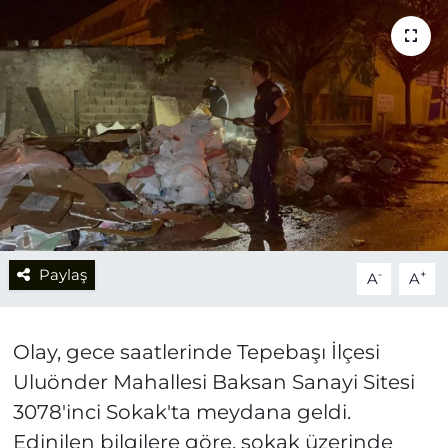
Paylaş
-
+
A
A
Olay, gece saatlerinde Tepebaşı İlçesi
Uluönder Mahallesi Baksan Sanayi Sitesi
3078'inci Sokak'ta meydana geldi.
Edinilen bilgilere göre, sokak üzerinde