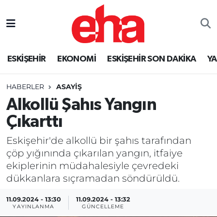
ESKİŞEHİR
EKONOMİ
ESKİŞEHİR SON DAKİKA
Y
HABERLER
ASAYİŞ
Alkollü Şahıs Yangın
Çıkarttı
Eskişehir'de alkollü bir şahıs tarafından
çöp yığınında çıkarılan yangın, itfaiye
ekiplerinin müdahalesiyle çevredeki
dükkanlara sıçramadan söndürüldü.
11.09.2024 - 13:30
11.09.2024 - 13:32
YAYINLANMA
GÜNCELLEME