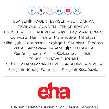
ESKİŞEHİR HABER
ESKİŞEHİR SON DAKİKA
EKONOMİ
GÜNDEM
ESKİŞEHİRSPOR
ESKİŞEHİR İLÇE HABERLERİ
Alpu
Beylikova
Çifteler
Günyüzü
Han
İnönü
Mahmudiye
Mihalgazi
Mihalıççık
Odunpazarı
Seyitgazi
Sivrihisar
Tepebaşı
ROTA
Sarıcakaya
YAŞAM
SON DAKİKA
Günün İçinden
Gizlilik Sözleşmesi
İletişim
ESKİŞEHİR HAVA DURUMU
ESKİŞEHİR NAMAZ VAKİTLERİ
ESKİŞEHİR HABERLERİ
Eskişehir Nöbetçi Eczaneler
Eskişehir Köşe Yazıları
Eskişehir Haber: Eskişehir Son Dakika Haberleri |