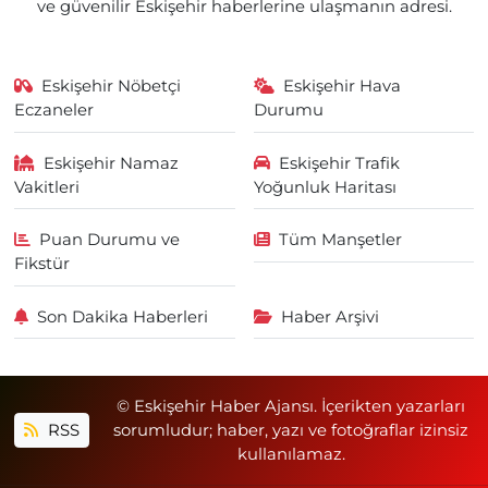
ve güvenilir Eskişehir haberlerine ulaşmanın adresi.
Eskişehir Nöbetçi
Eskişehir Hava
Eczaneler
Durumu
Eskişehir Namaz
Eskişehir Trafik
Vakitleri
Yoğunluk Haritası
Puan Durumu ve
Tüm Manşetler
Fikstür
Son Dakika Haberleri
Haber Arşivi
© Eskişehir Haber Ajansı. İçerikten yazarları
RSS
sorumludur; haber, yazı ve fotoğraflar izinsiz
kullanılamaz.