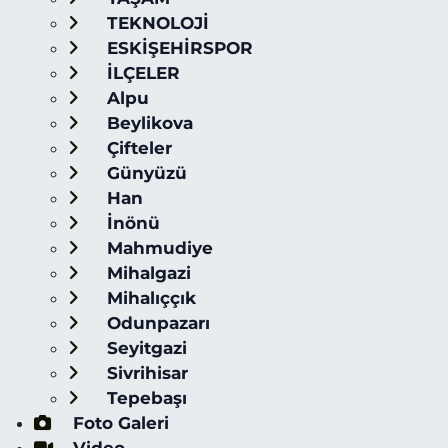
TEKNOLOJİ
ESKİŞEHİRSPOR
İLÇELER
Alpu
Beylikova
Çifteler
Günyüzü
Han
İnönü
Mahmudiye
Mihalgazi
Mihalıççık
Odunpazarı
Seyitgazi
Sivrihisar
Tepebaşı
Foto Galeri