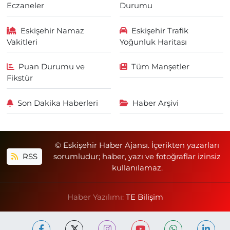
Eczaneler
Durumu
Eskişehir Namaz
Eskişehir Trafik
Vakitleri
Yoğunluk Haritası
Puan Durumu ve
Tüm Manşetler
Fikstür
Son Dakika Haberleri
Haber Arşivi
© Eskişehir Haber Ajansı. İçerikten yazarları
RSS
sorumludur; haber, yazı ve fotoğraflar izinsiz
kullanılamaz.
Haber Yazılımı:
TE Bilişim