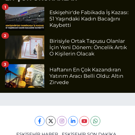
1
Eskişehir'de Fabikada İş Kazası:
51 Yaşındaki Kadın Bacağını
Kaybetti
2
Birisiyle Ortak Tapusu Olanlar
İçin Yeni Dönem: Öncelik Artık
O Kişilerin Olacak
3
Haftanın En Çok Kazandıran
Yatırım Aracı Belli Oldu: Altın
Zirvede
ESKİŞEHİR HABER
ESKİŞEHİR SON DAKİKA