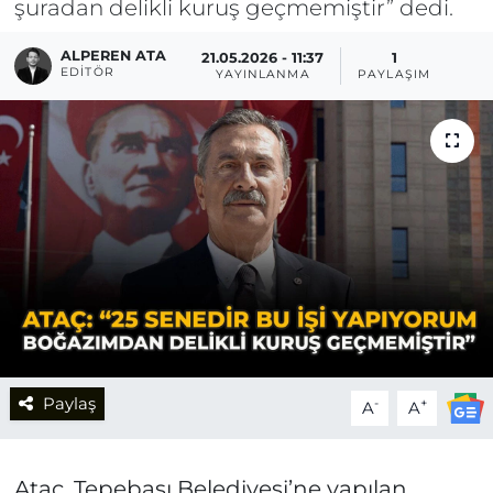
şuradan delikli kuruş geçmemiştir” dedi.
ALPEREN ATA
21.05.2026 - 11:37
1
EDITÖR
YAYINLANMA
PAYLAŞIM
Paylaş
-
+
A
A
Ataç, Tepebaşı Belediyesi’ne yapılan