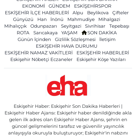
EKONOMİ
GÜNDEM
ESKİŞEHİRSPOR
ESKİŞEHİR İLÇE HABERLERİ
Alpu
Beylikova
Çifteler
Günyüzü
Han
İnönü
Mahmudiye
Mihalgazi
Mihalıççık
Odunpazarı
Seyitgazi
Sivrihisar
Tepebaşı
ROTA
Sarıcakaya
YAŞAM
SON DAKİKA
Günün İçinden
Gizlilik Sözleşmesi
İletişim
ESKİŞEHİR HAVA DURUMU
ESKİŞEHİR NAMAZ VAKİTLERİ
ESKİŞEHİR HABERLERİ
Eskişehir Nöbetçi Eczaneler
Eskişehir Köşe Yazıları
Eskişehir Haber: Eskişehir Son Dakika Haberleri |
Eskişehir Haber Ajansı: Eskişehir haber denildiğinde akla
gelen ilk adres olan Eskişehir Haber Ajansı, şehrin en
güncel gelişmelerini tarafsız ve güvenilir yayıncılık
anlayışıyla okuruyla buluşturuyor; Eskişehir'in nabzını