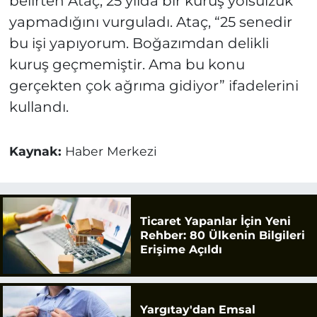
belirten Ataç, 25 yılda bir kuruş yolsulzuk
yapmadığını vurguladı. Ataç, “25 senedir
bu işi yapıyorum. Boğazımdan delikli
kuruş geçmemiştir. Ama bu konu
gerçekten çok ağrıma gidiyor” ifadelerini
kullandı.
Kaynak:
Haber Merkezi
Ticaret Yapanlar İçin Yeni
Rehber: 80 Ülkenin Bilgileri
Erişime Açıldı
Yargıtay'dan Emsal