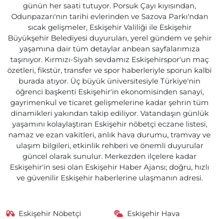
günün her saati tutuyor. Porsuk Çayı kıyısından,
Odunpazarı'nın tarihi evlerinden ve Sazova Parkı'ndan
sıcak gelişmeler, Eskişehir Valiliği ile Eskişehir
Büyükşehir Belediyesi duyuruları, yerel gündem ve şehir
yaşamına dair tüm detaylar anbean sayfalarımıza
taşınıyor. Kırmızı-Siyah sevdamız Eskişehirspor'un maç
özetleri, fikstür, transfer ve spor haberleriyle sporun kalbi
burada atıyor. Üç büyük üniversitesiyle Türkiye'nin
öğrenci başkenti Eskişehir'in ekonomisinden sanayi,
gayrimenkul ve ticaret gelişmelerine kadar şehrin tüm
dinamikleri yakından takip ediliyor. Vatandaşın günlük
yaşamını kolaylaştıran Eskişehir nöbetçi eczane listesi,
namaz ve ezan vakitleri, anlık hava durumu, tramvay ve
ulaşım bilgileri, etkinlik rehberi ve önemli duyurular
güncel olarak sunulur. Merkezden ilçelere kadar
Eskişehir'in sesi olan Eskişehir Haber Ajansı; doğru, hızlı
ve güvenilir Eskişehir haberlerine ulaşmanın adresi.
Eskişehir Nöbetçi
Eskişehir Hava