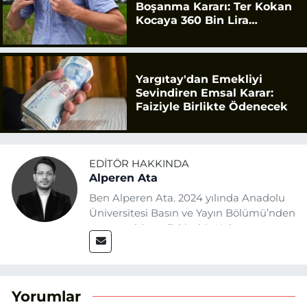
Boşanma Kararı: Ter Kokan
Kocaya 360 Bin Lira
Tazminat
Yargıtay'dan Emekliyi
Sevindiren Emsal Karar:
Faiziyle Birlikte Ödenecek
EDITÖR HAKKINDA
Alperen Ata
Ben Alperen Ata. 2024 yılında Anadolu
Üniversitesi Basın ve Yayın Bölümü’nden
mezun oldum. Eskişehir Haber
Ajansı’nda (EHA) muhabir ve editör
olarak görev yapıyorum. Haberlerimde
ağırlıklı olarak Eskişehir odaklı siyasi
konulara yer veriyorum.
Yorumlar