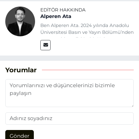
EDITÖR HAKKINDA
Alperen Ata
Ben Alperen Ata. 2024 yılında Anadolu
Üniversitesi Basın ve Yayın Bölümü’nden
mezun oldum. Eskişehir Haber
Ajansı’nda (EHA) muhabir ve editör
olarak görev yapıyorum. Haberlerimde
ağırlıklı olarak Eskişehir odaklı siyasi
konulara yer veriyorum.
Yorumlar
Gönder