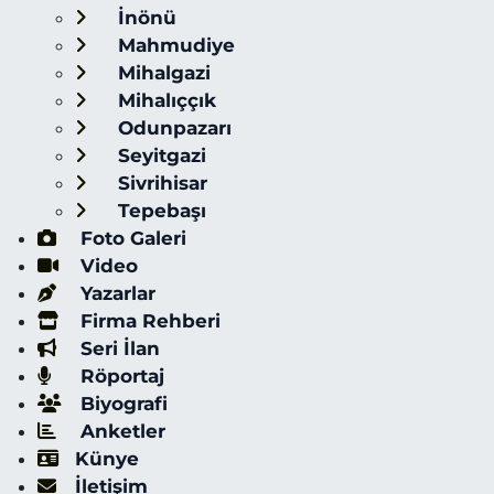
İnönü
Mahmudiye
Mihalgazi
Mihalıççık
Odunpazarı
Seyitgazi
Sivrihisar
Tepebaşı
Foto Galeri
Video
Yazarlar
Firma Rehberi
Seri İlan
Röportaj
Biyografi
Anketler
Künye
İletişim