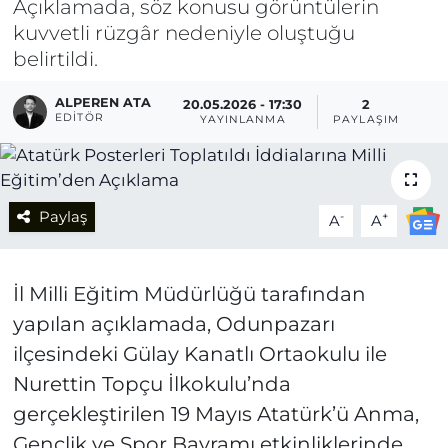
Açıklamada, söz konusu görüntülerin
kuvvetli rüzgâr nedeniyle oluştuğu
belirtildi.
ALPEREN ATA
20.05.2026 - 17:30
2
EDITÖR
YAYINLANMA
PAYLAŞIM
Paylaş
-
+
A
A
İl Milli Eğitim Müdürlüğü tarafından
yapılan açıklamada, Odunpazarı
ilçesindeki Gülay Kanatlı Ortaokulu ile
Nurettin Topçu İlkokulu’nda
gerçekleştirilen 19 Mayıs Atatürk’ü Anma,
Gençlik ve Spor Bayramı etkinliklerinde