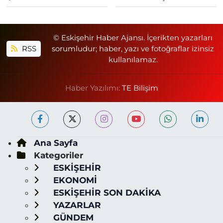
© Eskişehir Haber Ajansı. İçerikten yazarları
RSS
sorumludur; haber, yazı ve fotoğraflar izinsiz
kullanılamaz.
Haber Yazılımı:
TE Bilişim
Ana Sayfa
Kategoriler
ESKİŞEHİR
EKONOMİ
ESKİŞEHİR SON DAKİKA
YAZARLAR
GÜNDEM