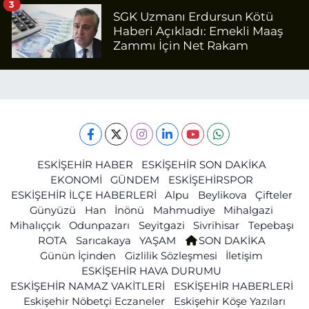
3
SGK Uzmanı Erdursun Kötü
Haberi Açıkladı: Emekli Maaş
Zammı İçin Net Rakam
ESKİŞEHİR HABER
ESKİŞEHİR SON DAKİKA
EKONOMİ
GÜNDEM
ESKİŞEHİRSPOR
ESKİŞEHİR İLÇE HABERLERİ
Alpu
Beylikova
Çifteler
Günyüzü
Han
İnönü
Mahmudiye
Mihalgazi
Mihalıççık
Odunpazarı
Seyitgazi
Sivrihisar
Tepebaşı
ROTA
Sarıcakaya
YAŞAM
SON DAKİKA
Günün İçinden
Gizlilik Sözleşmesi
İletişim
ESKİŞEHİR HAVA DURUMU
ESKİŞEHİR NAMAZ VAKİTLERİ
ESKİŞEHİR HABERLERİ
Eskişehir Nöbetçi Eczaneler
Eskişehir Köşe Yazıları