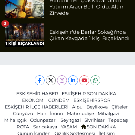
Haftanın En Çok Kazandıran
Yatırım Aracı Belli Oldu: Altın
Zirvede
3
Eskişehir'de Barlar Sokağı'nda
Çıkan Kavgada 1 Kişi Bıçaklandı
ESKİŞEHİR HABER
ESKİŞEHİR SON DAKİKA
EKONOMİ
GÜNDEM
ESKİŞEHİRSPOR
ESKİŞEHİR İLÇE HABERLERİ
Alpu
Beylikova
Çifteler
Günyüzü
Han
İnönü
Mahmudiye
Mihalgazi
Mihalıççık
Odunpazarı
Seyitgazi
Sivrihisar
Tepebaşı
ROTA
Sarıcakaya
YAŞAM
SON DAKİKA
Günün İçinden
Gizlilik Sözleşmesi
İletişim