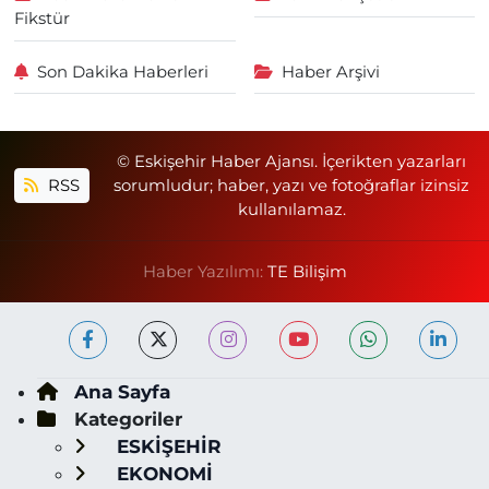
Fikstür
Son Dakika Haberleri
Haber Arşivi
© Eskişehir Haber Ajansı. İçerikten yazarları
RSS
sorumludur; haber, yazı ve fotoğraflar izinsiz
kullanılamaz.
Haber Yazılımı:
TE Bilişim
Ana Sayfa
Kategoriler
ESKİŞEHİR
EKONOMİ