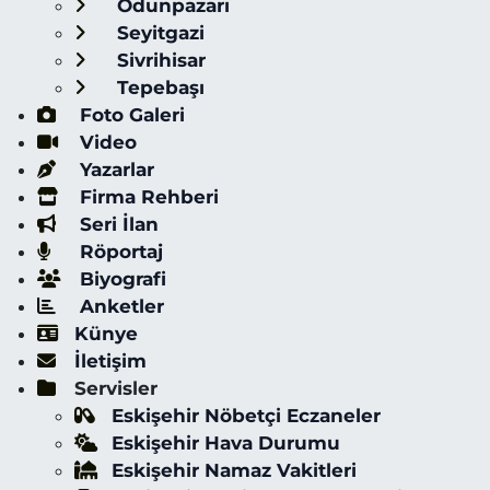
Odunpazarı
Seyitgazi
Sivrihisar
Tepebaşı
Foto Galeri
Video
Yazarlar
Firma Rehberi
Seri İlan
Röportaj
Biyografi
Anketler
Künye
İletişim
Servisler
Eskişehir Nöbetçi Eczaneler
Eskişehir Hava Durumu
Eskişehir Namaz Vakitleri