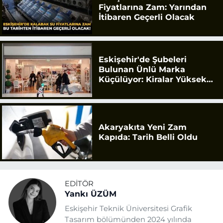
Fiyatlarına Zam: Yarından
İtibaren Geçerli Olacak
Eskişehir'de Şubeleri
Bulunan Ünlü Marka
Küçülüyor: Kiralar Yüksek
Geldi
Akaryakıta Yeni Zam
Kapıda: Tarih Belli Oldu
EDITÖR
Yankı ÜZÜM
Eskişehir Teknik Üniversitesi Grafik
Tasarım bölümünden 2024 yılında