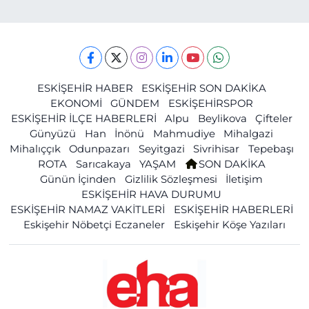
ESKİŞEHİR HABER
ESKİŞEHİR SON DAKİKA
EKONOMİ
GÜNDEM
ESKİŞEHİRSPOR
ESKİŞEHİR İLÇE HABERLERİ
Alpu
Beylikova
Çifteler
Günyüzü
Han
İnönü
Mahmudiye
Mihalgazi
Mihalıççık
Odunpazarı
Seyitgazi
Sivrihisar
Tepebaşı
ROTA
Sarıcakaya
YAŞAM
SON DAKİKA
Günün İçinden
Gizlilik Sözleşmesi
İletişim
ESKİŞEHİR HAVA DURUMU
ESKİŞEHİR NAMAZ VAKİTLERİ
ESKİŞEHİR HABERLERİ
Eskişehir Nöbetçi Eczaneler
Eskişehir Köşe Yazıları