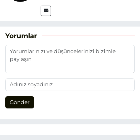
mezun oldum. Basın sektörüne Mayıs
2025’te Eskişehir Haber Ajansı ile adım
attım. Gazeteciliğin temel değerlerine
sadık kalarak ve etik ilkeleri
benimseyerek, Eskişehir gündemini en
Yorumlar
doğru ve sıcak şekilde takipçilerimize
aktarmayı hedefliyorum.
Gönder