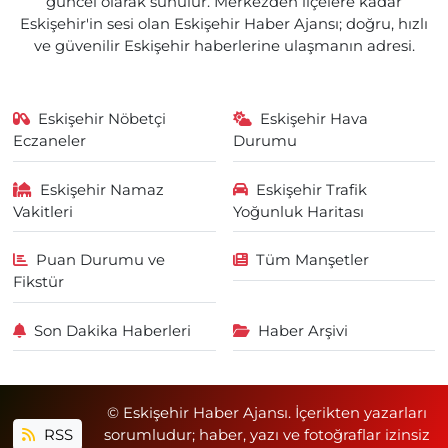
güncel olarak sunulur. Merkezden ilçelere kadar
Eskişehir'in sesi olan Eskişehir Haber Ajansı; doğru, hızlı
ve güvenilir Eskişehir haberlerine ulaşmanın adresi.
Eskişehir Nöbetçi
Eskişehir Hava
Eczaneler
Durumu
Eskişehir Namaz
Eskişehir Trafik
Vakitleri
Yoğunluk Haritası
Puan Durumu ve
Tüm Manşetler
Fikstür
Son Dakika Haberleri
Haber Arşivi
© Eskişehir Haber Ajansı. İçerikten yazarları
RSS
sorumludur; haber, yazı ve fotoğraflar izinsiz