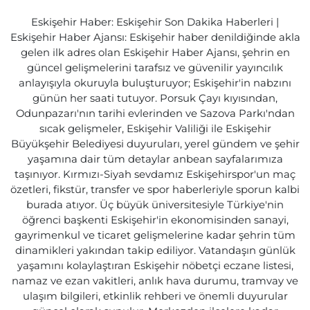
Eskişehir Haber: Eskişehir Son Dakika Haberleri |
Eskişehir Haber Ajansı: Eskişehir haber denildiğinde akla
gelen ilk adres olan Eskişehir Haber Ajansı, şehrin en
güncel gelişmelerini tarafsız ve güvenilir yayıncılık
anlayışıyla okuruyla buluşturuyor; Eskişehir'in nabzını
günün her saati tutuyor. Porsuk Çayı kıyısından,
Odunpazarı'nın tarihi evlerinden ve Sazova Parkı'ndan
sıcak gelişmeler, Eskişehir Valiliği ile Eskişehir
Büyükşehir Belediyesi duyuruları, yerel gündem ve şehir
yaşamına dair tüm detaylar anbean sayfalarımıza
taşınıyor. Kırmızı-Siyah sevdamız Eskişehirspor'un maç
özetleri, fikstür, transfer ve spor haberleriyle sporun kalbi
burada atıyor. Üç büyük üniversitesiyle Türkiye'nin
öğrenci başkenti Eskişehir'in ekonomisinden sanayi,
gayrimenkul ve ticaret gelişmelerine kadar şehrin tüm
dinamikleri yakından takip ediliyor. Vatandaşın günlük
yaşamını kolaylaştıran Eskişehir nöbetçi eczane listesi,
namaz ve ezan vakitleri, anlık hava durumu, tramvay ve
ulaşım bilgileri, etkinlik rehberi ve önemli duyurular