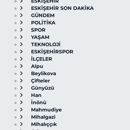
ESKİŞEHİR
ESKİŞEHİR SON DAKİKA
GÜNDEM
POLİTİKA
SPOR
YAŞAM
TEKNOLOJİ
ESKİŞEHİRSPOR
İLÇELER
Alpu
Beylikova
Çifteler
Günyüzü
Han
İnönü
Mahmudiye
Mihalgazi
Mihalıççık