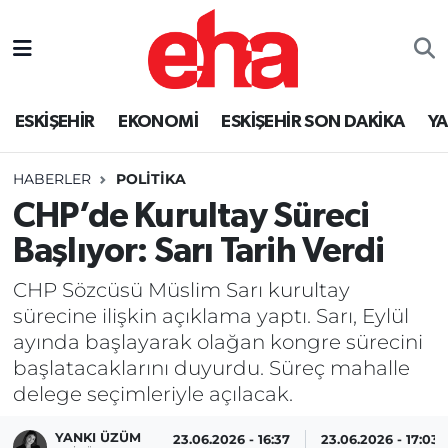
ESKİŞEHİR
EKONOMİ
ESKİŞEHİR SON DAKİKA
Y
HABERLER
POLİTİKA
CHP’de Kurultay Süreci
Başlıyor: Sarı Tarih Verdi
CHP Sözcüsü Müslim Sarı kurultay
sürecine ilişkin açıklama yaptı. Sarı, Eylül
ayında başlayarak olağan kongre sürecini
başlatacaklarını duyurdu. Süreç mahalle
delege seçimleriyle açılacak.
YANKI ÜZÜM
23.06.2026 - 16:37
23.06.2026 - 17:03