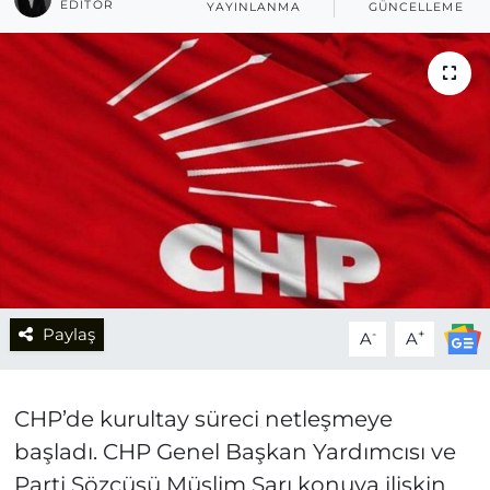
EDITÖR
YAYINLANMA
GÜNCELLEME
Paylaş
-
+
A
A
CHP’de kurultay süreci netleşmeye
başladı. CHP Genel Başkan Yardımcısı ve
Parti Sözcüsü Müslim Sarı konuya ilişkin