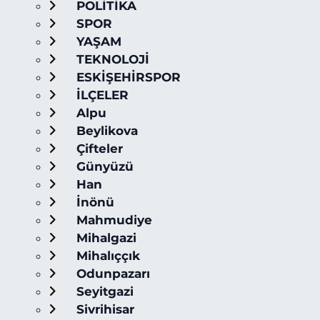
POLİTİKA
SPOR
YAŞAM
TEKNOLOJİ
ESKİŞEHİRSPOR
İLÇELER
Alpu
Beylikova
Çifteler
Günyüzü
Han
İnönü
Mahmudiye
Mihalgazi
Mihalıççık
Odunpazarı
Seyitgazi
Sivrihisar