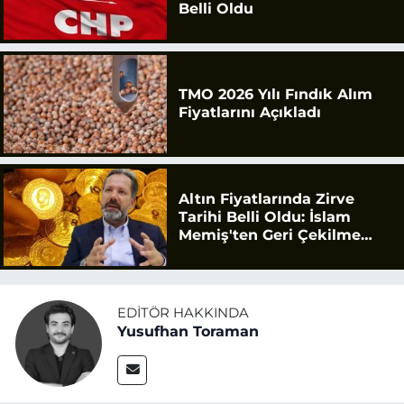
Belli Oldu
TMO 2026 Yılı Fındık Alım
Fiyatlarını Açıkladı
Altın Fiyatlarında Zirve
Tarihi Belli Oldu: İslam
Memiş'ten Geri Çekilme
Uyarısı
EDITÖR HAKKINDA
Yusufhan Toraman