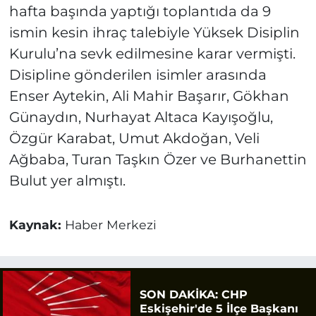
hafta başında yaptığı toplantıda da 9
ismin kesin ihraç talebiyle Yüksek Disiplin
Kurulu’na sevk edilmesine karar vermişti.
Disipline gönderilen isimler arasında
Enser Aytekin, Ali Mahir Başarır, Gökhan
Günaydın, Nurhayat Altaca Kayışoğlu,
Özgür Karabat, Umut Akdoğan, Veli
Ağbaba, Turan Taşkın Özer ve Burhanettin
Bulut yer almıştı.
Kaynak:
Haber Merkezi
SON DAKİKA: CHP
Eskişehir'de 5 İlçe Başkanı