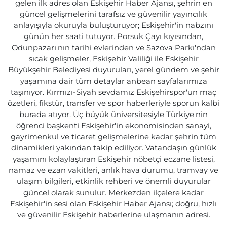
gelen ilk adres olan Eskişehir Haber Ajansı, şehrin en
güncel gelişmelerini tarafsız ve güvenilir yayıncılık
anlayışıyla okuruyla buluşturuyor; Eskişehir'in nabzını
günün her saati tutuyor. Porsuk Çayı kıyısından,
Odunpazarı'nın tarihi evlerinden ve Sazova Parkı'ndan
sıcak gelişmeler, Eskişehir Valiliği ile Eskişehir
Büyükşehir Belediyesi duyuruları, yerel gündem ve şehir
yaşamına dair tüm detaylar anbean sayfalarımıza
taşınıyor. Kırmızı-Siyah sevdamız Eskişehirspor'un maç
özetleri, fikstür, transfer ve spor haberleriyle sporun kalbi
burada atıyor. Üç büyük üniversitesiyle Türkiye'nin
öğrenci başkenti Eskişehir'in ekonomisinden sanayi,
gayrimenkul ve ticaret gelişmelerine kadar şehrin tüm
dinamikleri yakından takip ediliyor. Vatandaşın günlük
yaşamını kolaylaştıran Eskişehir nöbetçi eczane listesi,
namaz ve ezan vakitleri, anlık hava durumu, tramvay ve
ulaşım bilgileri, etkinlik rehberi ve önemli duyurular
güncel olarak sunulur. Merkezden ilçelere kadar
Eskişehir'in sesi olan Eskişehir Haber Ajansı; doğru, hızlı
ve güvenilir Eskişehir haberlerine ulaşmanın adresi.