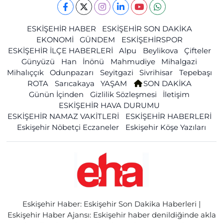
ESKİŞEHİR HABER
ESKİŞEHİR SON DAKİKA
EKONOMİ
GÜNDEM
ESKİŞEHİRSPOR
ESKİŞEHİR İLÇE HABERLERİ
Alpu
Beylikova
Çifteler
Günyüzü
Han
İnönü
Mahmudiye
Mihalgazi
Mihalıççık
Odunpazarı
Seyitgazi
Sivrihisar
Tepebaşı
ROTA
Sarıcakaya
YAŞAM
SON DAKİKA
Günün İçinden
Gizlilik Sözleşmesi
İletişim
ESKİŞEHİR HAVA DURUMU
ESKİŞEHİR NAMAZ VAKİTLERİ
ESKİŞEHİR HABERLERİ
Eskişehir Nöbetçi Eczaneler
Eskişehir Köşe Yazıları
Eskişehir Haber: Eskişehir Son Dakika Haberleri |
Eskişehir Haber Ajansı: Eskişehir haber denildiğinde akla