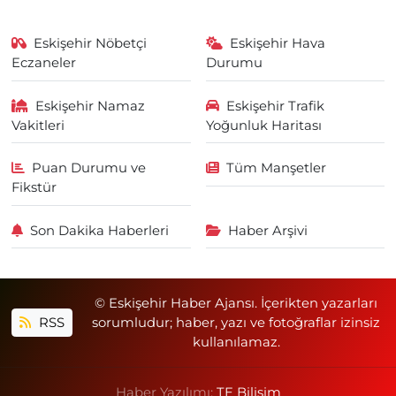
Eskişehir Nöbetçi
Eskişehir Hava
Eczaneler
Durumu
Eskişehir Namaz
Eskişehir Trafik
Vakitleri
Yoğunluk Haritası
Puan Durumu ve
Tüm Manşetler
Fikstür
Son Dakika Haberleri
Haber Arşivi
© Eskişehir Haber Ajansı. İçerikten yazarları
RSS
sorumludur; haber, yazı ve fotoğraflar izinsiz
kullanılamaz.
Haber Yazılımı:
TE Bilişim