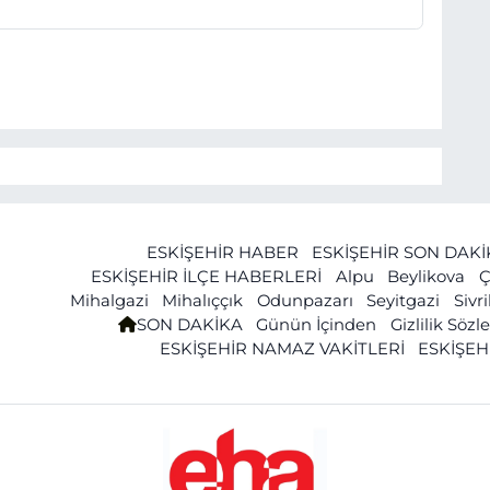
ESKİŞEHİR HABER
ESKİŞEHİR SON DAK
ESKİŞEHİR İLÇE HABERLERİ
Alpu
Beylikova
Ç
Mihalgazi
Mihalıççık
Odunpazarı
Seyitgazi
Sivr
SON DAKİKA
Günün İçinden
Gizlilik Söz
ESKİŞEHİR NAMAZ VAKİTLERİ
ESKİŞEH