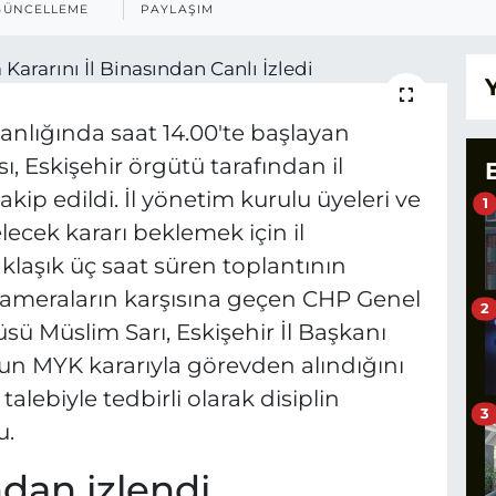
GÜNCELLEME
PAYLAŞIM
nlığında saat 14.00'te başlayan
, Eskişehir örgütü tarafından il
kip edildi. İl yönetim kurulu üyeleri ve
1
lecek kararı beklemek için il
aklaşık üç saat süren toplantının
 kameraların karşısına geçen CHP Genel
2
sü Müslim Sarı, Eskişehir İl Başkanı
unun MYK kararıyla görevden alındığını
 talebiyle tedbirli olarak disiplin
3
u.
ndan izlendi