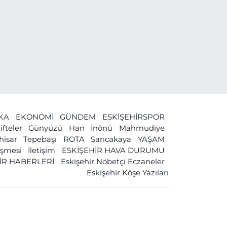
İKA
EKONOMİ
GÜNDEM
ESKİŞEHİRSPOR
ifteler
Günyüzü
Han
İnönü
Mahmudiye
ihisar
Tepebaşı
ROTA
Sarıcakaya
YAŞAM
leşmesi
İletişim
ESKİŞEHİR HAVA DURUMU
İR HABERLERİ
Eskişehir Nöbetçi Eczaneler
Eskişehir Köşe Yazıları