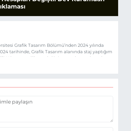
çıklaması
sitesi Grafik Tasarım Bölümü’nden 2024 yılında
24 tarihinde, Grafik Tasarım alanında staj yaptığım
 (EHA) gazetecilik mesleğinin temel unsurlarından
 etkisiyle basın sektörüne adım attım.