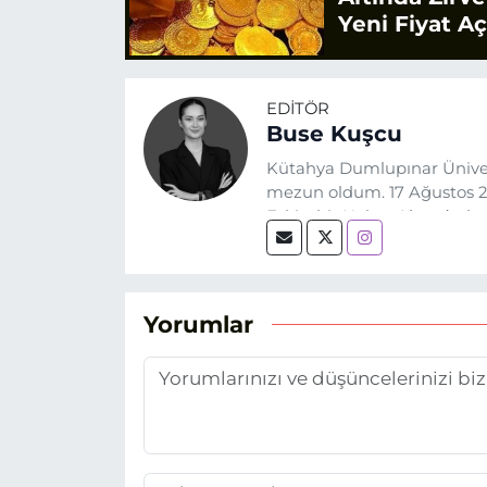
Yeni Fiyat A
EDITÖR
Buse Kuşcu
Kütahya Dumlupınar Üniver
mezun oldum. 17 Ağustos 20
Eskişehir Haber Ajansı’nda
biri olan merak duygusunun
Yorumlar