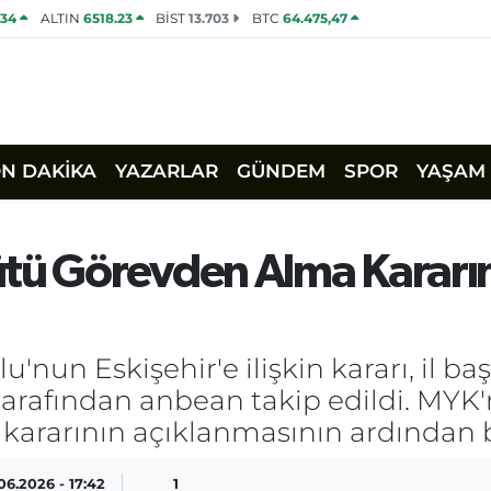
534
ALTIN
6518.23
BİST
13.703
BTC
64.475,47
ON DAKİKA
YAZARLAR
GÜNDEM
SPOR
YAŞAM
tü Görevden Alma Kararını
nun Eskişehir'e ilişkin kararı, il b
 tarafından anbean takip edildi. MYK'n
kararının açıklanmasının ardından b
06.2026 - 17:42
1