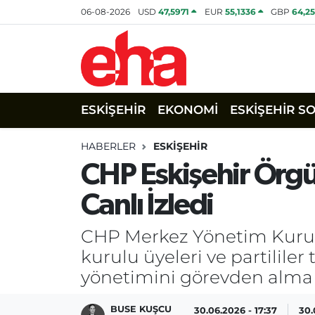
06-08-2026
USD
47,5971
EUR
55,1336
GBP
64,2
ESKİŞEHİR
EKONOMİ
ESKİŞEHİR S
HABERLER
ESKİŞEHİR
CHP Eskişehir Örgü
Canlı İzledi
CHP Merkez Yönetim Kurulu'
kurulu üyeleri ve partililer
yönetimini görevden alma 
BUSE KUŞCU
30.06.2026 - 17:37
30.