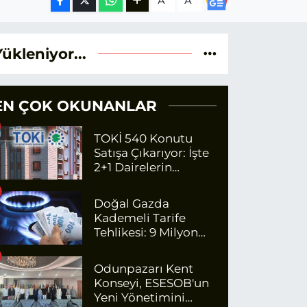
A
A
Yükleniyor...
EN ÇOK OKUNANLAR
TOKİ 540 Konutu
Satışa Çıkarıyor: İşte
2+1 Dairelerin
Fiyatları
Doğal Gazda
Kademeli Tarife
Tehlikesi: 9 Milyon
Kişi Fazla Para
Ödeyecek
Odunpazarı Kent
Konseyi, ESESOB'un
Yeni Yönetimini