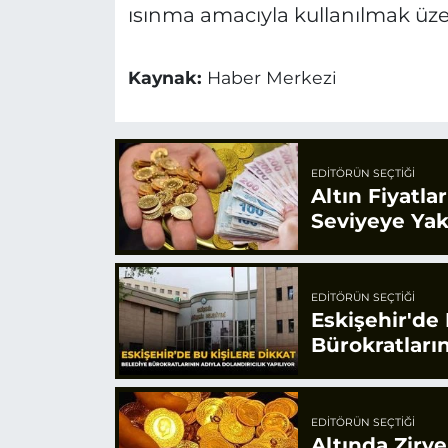
ısınma amacıyla kullanılmak üzere
Kaynak:
Haber Merkezi
EDITÖRÜN SEÇTIĞI
Altın Fiyatla
Seviyeye Yak
EDITÖRÜN SEÇTIĞI
Eskişehir'de 
Bürokratların
EDITÖRÜN SEÇTIĞI
Altında Zirv