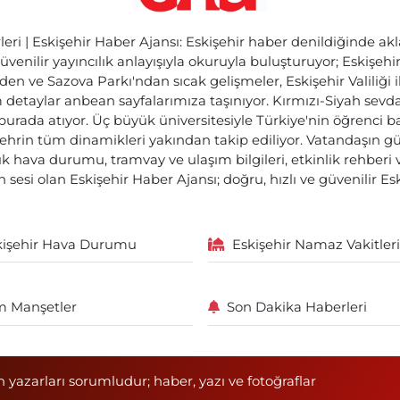
ri | Eskişehir Haber Ajansı: Eskişehir haber denildiğinde akl
üvenilir yayıncılık anlayışıyla okuruyla buluşturuyor; Eskişeh
den ve Sazova Parkı'ndan sıcak gelişmeler, Eskişehir Valiliği 
etaylar anbean sayfalarımıza taşınıyor. Kırmızı-Siyah sevdam
 burada atıyor. Üç büyük üniversitesiyle Türkiye'nin öğrenci 
ehrin tüm dinamikleri yakından takip ediliyor. Vatandaşın gü
lık hava durumu, tramvay ve ulaşım bilgileri, etkinlik rehber
 sesi olan Eskişehir Haber Ajansı; doğru, hızlı ve güvenilir E
kişehir Hava Durumu
Eskişehir Namaz Vakitleri
 Manşetler
Son Dakika Haberleri
n yazarları sorumludur; haber, yazı ve fotoğraflar