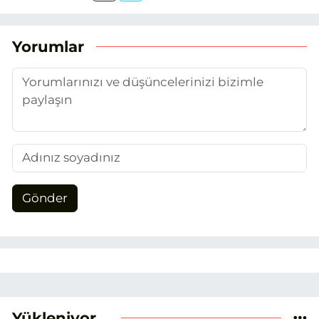
optimizasyonu (SEO) alanlarına ilgi
duydum. Şu anda SEO odaklı içerikler
üretiyorum. Haberlerimde güncel
Yorumlar
verileri ve okuyucu odaklı yaklaşımı
temel alıyorum.
Gönder
Yükleniyor...