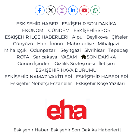
ESKİŞEHİR HABER
ESKİŞEHİR SON DAKİKA
EKONOMİ
GÜNDEM
ESKİŞEHİRSPOR
ESKİŞEHİR İLÇE HABERLERİ
Alpu
Beylikova
Çifteler
Günyüzü
Han
İnönü
Mahmudiye
Mihalgazi
Mihalıççık
Odunpazarı
Seyitgazi
Sivrihisar
Tepebaşı
ROTA
Sarıcakaya
YAŞAM
SON DAKİKA
Günün İçinden
Gizlilik Sözleşmesi
İletişim
ESKİŞEHİR HAVA DURUMU
ESKİŞEHİR NAMAZ VAKİTLERİ
ESKİŞEHİR HABERLERİ
Eskişehir Nöbetçi Eczaneler
Eskişehir Köşe Yazıları
Eskişehir Haber: Eskişehir Son Dakika Haberleri |