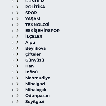
GÜNDEM
POLİTİKA
SPOR
YAŞAM
TEKNOLOJİ
ESKİŞEHİRSPOR
İLÇELER
Alpu
Beylikova
Çifteler
Günyüzü
Han
İnönü
Mahmudiye
Mihalgazi
Mihalıççık
Odunpazarı
Seyitgazi