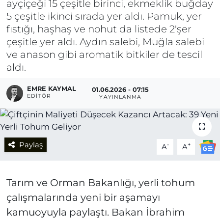
ayçiçeği 15 çeşitle birinci, ekmeklik buğday
5 çeşitle ikinci sırada yer aldı. Pamuk, yer
fıstığı, haşhaş ve nohut da listede 2'şer
çeşitle yer aldı. Aydın salebi, Muğla salebi
ve anason gibi aromatik bitkiler de tescil
aldı.
EMRE KAYMAL
01.06.2026 - 07:15
EDITÖR
YAYINLANMA
Paylaş
-
+
A
A
Tarım ve Orman Bakanlığı, yerli tohum
çalışmalarında yeni bir aşamayı
kamuoyuyla paylaştı. Bakan İbrahim