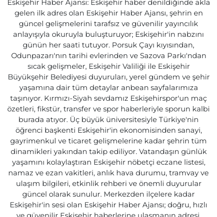
Eskişehir Haber Ajansı: Eskişehir haber denildiğinde akla
gelen ilk adres olan Eskişehir Haber Ajansı, şehrin en
güncel gelişmelerini tarafsız ve güvenilir yayıncılık
anlayışıyla okuruyla buluşturuyor; Eskişehir'in nabzını
günün her saati tutuyor. Porsuk Çayı kıyısından,
Odunpazarı'nın tarihi evlerinden ve Sazova Parkı'ndan
sıcak gelişmeler, Eskişehir Valiliği ile Eskişehir
Büyükşehir Belediyesi duyuruları, yerel gündem ve şehir
yaşamına dair tüm detaylar anbean sayfalarımıza
taşınıyor. Kırmızı-Siyah sevdamız Eskişehirspor'un maç
özetleri, fikstür, transfer ve spor haberleriyle sporun kalbi
burada atıyor. Üç büyük üniversitesiyle Türkiye'nin
öğrenci başkenti Eskişehir'in ekonomisinden sanayi,
gayrimenkul ve ticaret gelişmelerine kadar şehrin tüm
dinamikleri yakından takip ediliyor. Vatandaşın günlük
yaşamını kolaylaştıran Eskişehir nöbetçi eczane listesi,
namaz ve ezan vakitleri, anlık hava durumu, tramvay ve
ulaşım bilgileri, etkinlik rehberi ve önemli duyurular
güncel olarak sunulur. Merkezden ilçelere kadar
Eskişehir'in sesi olan Eskişehir Haber Ajansı; doğru, hızlı
ve güvenilir Eskişehir haberlerine ulaşmanın adresi.