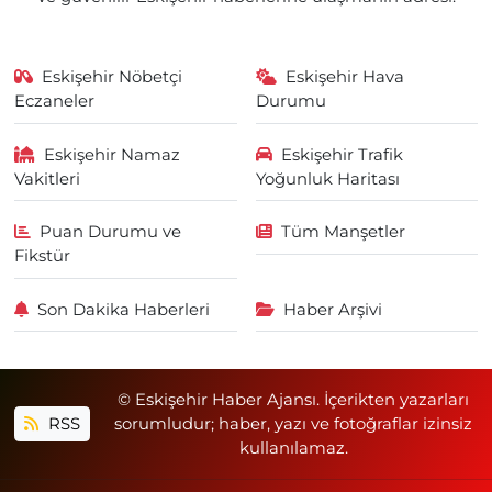
Eskişehir Nöbetçi
Eskişehir Hava
Eczaneler
Durumu
Eskişehir Namaz
Eskişehir Trafik
Vakitleri
Yoğunluk Haritası
Puan Durumu ve
Tüm Manşetler
Fikstür
Son Dakika Haberleri
Haber Arşivi
© Eskişehir Haber Ajansı. İçerikten yazarları
RSS
sorumludur; haber, yazı ve fotoğraflar izinsiz
kullanılamaz.