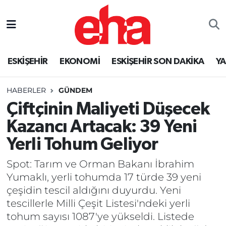
ESKİŞEHİR
EKONOMİ
ESKİŞEHİR SON DAKİKA
Y
HABERLER
GÜNDEM
Çiftçinin Maliyeti Düşecek
Kazancı Artacak: 39 Yeni
Yerli Tohum Geliyor
Spot: Tarım ve Orman Bakanı İbrahim
Yumaklı, yerli tohumda 17 türde 39 yeni
çeşidin tescil aldığını duyurdu. Yeni
tescillerle Milli Çeşit Listesi'ndeki yerli
tohum sayısı 1087'ye yükseldi. Listede