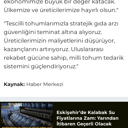
ekonomimize büyük bir değer katacak.
Ülkemize ve üreticilerimize hayırlı olsun."
"Tescilli tohumlarımızla stratejik gıda arzı
güvenliğini teminat altına alıyoruz.
Üreticilerimizin maliyetlerini düşürüyor,
kazançlarını artırıyoruz. Uluslararası
rekabet gücüne sahip, milli tohum tedarik
sistemini güçlendiriyoruz."
Kaynak:
Haber Merkezi
Eskişehir’de Kalabak Su
Fiyatlarına Zam: Yarından
İtibaren Geçerli Olacak