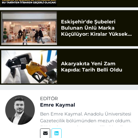
Eskişehir'de Şubeleri
Bulunan Ünlü Marka
Küçülüyor: Kiralar Yüksek
Geldi
Akaryakıta Yeni Zam
Kapıda: Tarih Belli Oldu
EDITÖR
Emre Kaymal
Ben Emre Kaymal. Anadolu Üniversitesi
Gazetecilik bölümünden mezun oldum.
Eğitim hayatım boyunca dijital içerik
üretimi ve arama motoru