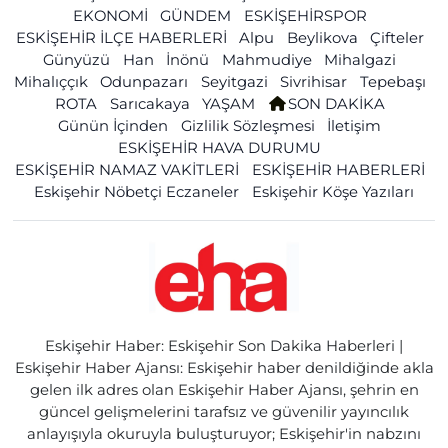
EKONOMİ
GÜNDEM
ESKİŞEHİRSPOR
ESKİŞEHİR İLÇE HABERLERİ
Alpu
Beylikova
Çifteler
Günyüzü
Han
İnönü
Mahmudiye
Mihalgazi
Mihalıççık
Odunpazarı
Seyitgazi
Sivrihisar
Tepebaşı
ROTA
Sarıcakaya
YAŞAM
SON DAKİKA
Günün İçinden
Gizlilik Sözleşmesi
İletişim
ESKİŞEHİR HAVA DURUMU
ESKİŞEHİR NAMAZ VAKİTLERİ
ESKİŞEHİR HABERLERİ
Eskişehir Nöbetçi Eczaneler
Eskişehir Köşe Yazıları
Eskişehir Haber: Eskişehir Son Dakika Haberleri |
Eskişehir Haber Ajansı: Eskişehir haber denildiğinde akla
gelen ilk adres olan Eskişehir Haber Ajansı, şehrin en
güncel gelişmelerini tarafsız ve güvenilir yayıncılık
anlayışıyla okuruyla buluşturuyor; Eskişehir'in nabzını