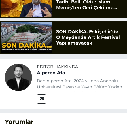
Tarihi Belli Oldu: İslam
Memiş'ten Geri Çekilme
Uyarısı
SON DAKİKA: Eskişehir'de
O Meydanda Artık Festival
Yapılamayacak
EDITÖR HAKKINDA
Alperen Ata
Ben Alperen Ata. 2024 yılında Anadolu
Üniversitesi Basın ve Yayın Bölümü’nden
mezun oldum. Eskişehir Haber
Ajansı’nda (EHA) muhabir ve editör
olarak görev yapıyorum. Haberlerimde
ağırlıklı olarak Eskişehir odaklı siyasi
konulara yer veriyorum.
Yorumlar