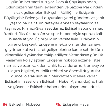
günün her saati tutuyor. Porsuk Çayı kıyısından,
Odunpazarı'nın tarihi evlerinden ve Sazova Parkı'ndan
sıcak gelişmeler, Eskişehir Valiliği ile Eskişehir
Büyükşehir Belediyesi duyuruları, yerel gündem ve şehir
yaşamına dair tüm detaylar anbean sayfalarımıza
taşınıyor. Kırmızı-Siyah sevdamız Eskişehirspor'un maç
özetleri, fikstür, transfer ve spor haberleriyle sporun kalbi
burada atıyor. Üç büyük üniversitesiyle Türkiye'nin
öğrenci başkenti Eskişehir'in ekonomisinden sanayi,
gayrimenkul ve ticaret gelişmelerine kadar şehrin tüm
dinamikleri yakından takip ediliyor. Vatandaşın günlük
yaşamını kolaylaştıran Eskişehir nöbetçi eczane listesi,
namaz ve ezan vakitleri, anlık hava durumu, tramvay ve
ulaşım bilgileri, etkinlik rehberi ve önemli duyurular
güncel olarak sunulur. Merkezden ilçelere kadar
Eskişehir'in sesi olan Eskişehir Haber Ajansı; doğru, hızlı
ve güvenilir Eskişehir haberlerine ulaşmanın adresi.
Eskişehir Nöbetçi
Eskişehir Hava