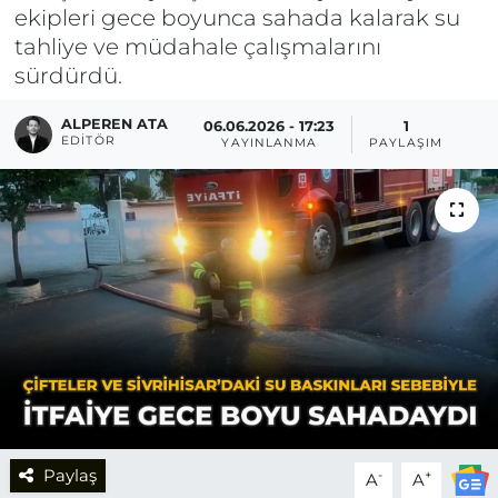
ekipleri gece boyunca sahada kalarak su
tahliye ve müdahale çalışmalarını
sürdürdü.
ALPEREN ATA
06.06.2026 - 17:23
1
EDITÖR
YAYINLANMA
PAYLAŞIM
Paylaş
-
+
A
A