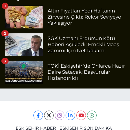
1
Altın Fiyatları Yedi Haftanın
Zirvesine Çıktı: Rekor Seviyeye
Yaklaşıyor
2
SGK Uzmanı Erdursun Kötü
Haberi Açıkladı: Emekli Maaş
Zammı İçin Net Rakam
3
TOKİ Eskişehir’de Onlarca Hazır
Daire Satacak: Başvurular
Hızlandırıldı
ESKİŞEHİR HABER
ESKİŞEHİR SON DAKİKA