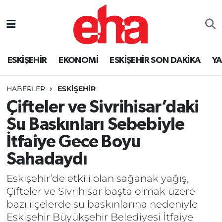
ESKİŞEHİR
EKONOMİ
ESKİŞEHİR SON DAKİKA
Y
HABERLER
ESKİŞEHİR
Çifteler ve Sivrihisar’daki
Su Baskınları Sebebiyle
İtfaiye Gece Boyu
Sahadaydı
Eskişehir’de etkili olan sağanak yağış,
Çifteler ve Sivrihisar başta olmak üzere
bazı ilçelerde su baskınlarına nedeniyle
Eskişehir Büyükşehir Belediyesi İtfaiye