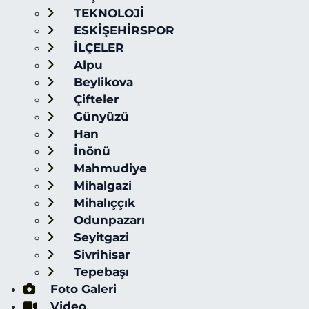
TEKNOLOJİ
ESKİŞEHİRSPOR
İLÇELER
Alpu
Beylikova
Çifteler
Günyüzü
Han
İnönü
Mahmudiye
Mihalgazi
Mihalıççık
Odunpazarı
Seyitgazi
Sivrihisar
Tepebaşı
Foto Galeri
Video