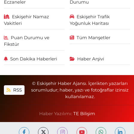
Eczaneler
Durumu
Eskişehir Namaz
Eskişehir Trafik
Vakitleri
Yoğunluk Haritası
Puan Durumu ve
Tüm Manşetler
Fikstür
Son Dakika Haberleri
Haber Arşivi
© Eskişehir Haber Ajansı. İçerikten yazarları
RSS
sorumludur; haber, yazı ve fotoğraflar izinsiz
kullanılamaz.
Haber Yazılımı:
TE Bilişim