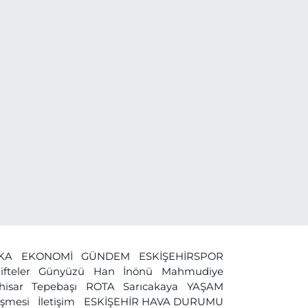
İKA
EKONOMİ
GÜNDEM
ESKİŞEHİRSPOR
ifteler
Günyüzü
Han
İnönü
Mahmudiye
ihisar
Tepebaşı
ROTA
Sarıcakaya
YAŞAM
leşmesi
İletişim
ESKİŞEHİR HAVA DURUMU