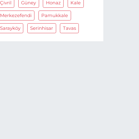
Çivril
Güney
Honaz
Kale
Merkezefendi
Pamukkale
Sarayköy
Serinhisar
Tavas