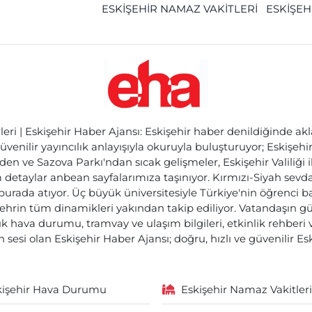
ESKİŞEHİR NAMAZ VAKİTLERİ
ESKİŞEH
ri | Eskişehir Haber Ajansı: Eskişehir haber denildiğinde akl
üvenilir yayıncılık anlayışıyla okuruyla buluşturuyor; Eskişeh
den ve Sazova Parkı'ndan sıcak gelişmeler, Eskişehir Valiliği 
etaylar anbean sayfalarımıza taşınıyor. Kırmızı-Siyah sevdam
 burada atıyor. Üç büyük üniversitesiyle Türkiye'nin öğrenci 
ehrin tüm dinamikleri yakından takip ediliyor. Vatandaşın gü
lık hava durumu, tramvay ve ulaşım bilgileri, etkinlik rehber
 sesi olan Eskişehir Haber Ajansı; doğru, hızlı ve güvenilir E
kişehir Hava Durumu
Eskişehir Namaz Vakitleri