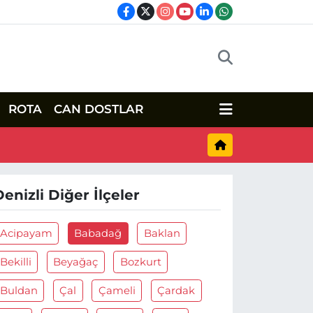
ROTA
CAN DOSTLAR
Denizli Diğer İlçeler
Acipayam
Babadağ
Baklan
Bekilli
Beyağaç
Bozkurt
Buldan
Çal
Çameli
Çardak