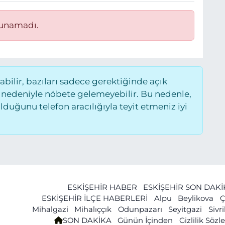
lunamadı.
ilir, bazıları sadece gerektiğinde açık
 nedeniyle nöbete gelemeyebilir. Bu nedenle,
uğunu telefon aracılığıyla teyit etmeniz iyi
ESKİŞEHİR HABER
ESKİŞEHİR SON DAK
ESKİŞEHİR İLÇE HABERLERİ
Alpu
Beylikova
Ç
Mihalgazi
Mihalıççık
Odunpazarı
Seyitgazi
Sivr
SON DAKİKA
Günün İçinden
Gizlilik Söz