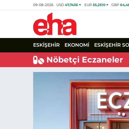
09-08-2026
USD
47,7436
EUR
55,2510
GBP
64,4
ESKİŞEHİR
EKONOMİ
ESKİŞEHİR S
Nöbetçi Eczaneler