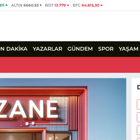
811
ALTIN
6660.55
BİST
13.779
BTC
64.815,30
ON DAKİKA
YAZARLAR
GÜNDEM
SPOR
YAŞAM