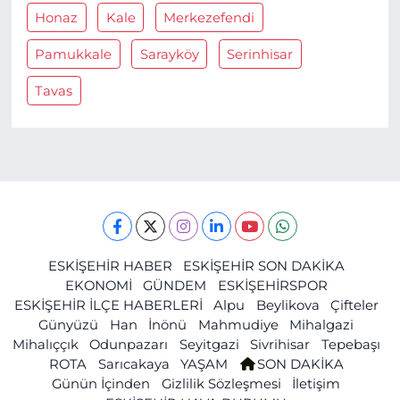
Honaz
Kale
Merkezefendi
Pamukkale
Sarayköy
Serinhisar
Tavas
ESKİŞEHİR HABER
ESKİŞEHİR SON DAKİKA
EKONOMİ
GÜNDEM
ESKİŞEHİRSPOR
ESKİŞEHİR İLÇE HABERLERİ
Alpu
Beylikova
Çifteler
Günyüzü
Han
İnönü
Mahmudiye
Mihalgazi
Mihalıççık
Odunpazarı
Seyitgazi
Sivrihisar
Tepebaşı
ROTA
Sarıcakaya
YAŞAM
SON DAKİKA
Günün İçinden
Gizlilik Sözleşmesi
İletişim