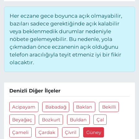
Her eczane gece boyunca açık olmayabilir,
bazıları sadece gerektiğinde açık kalabilir
veya beklenmedik durumlar nedeniyle
nöbete gelemeyebilir. Bu nedenle, yola
çıkmadan önce eczanenin açık olduğunu
telefon aracılığıyla teyit etmeniz iyi bir fikir
olacaktır.
Denizli Diğer İlçeler
Acipayam
Babadağ
Baklan
Bekilli
Beyağaç
Bozkurt
Buldan
Çal
Çameli
Çardak
Çivril
Güney