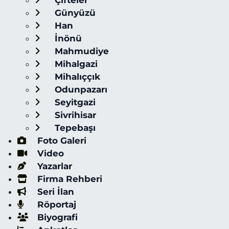
Çifteler
Günyüzü
Han
İnönü
Mahmudiye
Mihalgazi
Mihalıççık
Odunpazarı
Seyitgazi
Sivrihisar
Tepebaşı
Foto Galeri
Video
Yazarlar
Firma Rehberi
Seri İlan
Röportaj
Biyografi