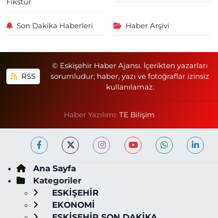
Fikstür
Son Dakika Haberleri
Haber Arşivi
© Eskişehir Haber Ajansı. İçerikten yazarları
RSS
sorumludur; haber, yazı ve fotoğraflar izinsiz
kullanılamaz.
Haber Yazılımı:
TE Bilişim
Ana Sayfa
Kategoriler
ESKİŞEHİR
EKONOMİ
ESKİŞEHİR SON DAKİKA