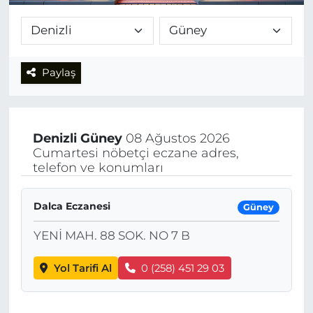
Paylaş
Denizli
Güney
08 Ağustos 2026
Cumartesi nöbetçi eczane adres,
telefon ve konumları
Dalca Eczanesi
Güney
YENİ MAH. 88 SOK. NO 7 B
Yol Tarifi Al
0 (258) 451 29 03