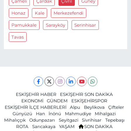
Çameli
Çardak
Çivril
Güney
Honaz
Kale
Merkezefendi
Pamukkale
Sarayköy
Serinhisar
Tavas
ESKİŞEHİR HABER
ESKİŞEHİR SON DAKİKA
EKONOMİ
GÜNDEM
ESKİŞEHİRSPOR
ESKİŞEHİR İLÇE HABERLERİ
Alpu
Beylikova
Çifteler
Günyüzü
Han
İnönü
Mahmudiye
Mihalgazi
Mihalıççık
Odunpazarı
Seyitgazi
Sivrihisar
Tepebaşı
ROTA
Sarıcakaya
YAŞAM
SON DAKİKA