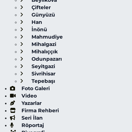
Beylikova
Çifteler
Günyüzü
Han
İnönü
Mahmudiye
Mihalgazi
Mihalıççık
Odunpazarı
Seyitgazi
Sivrihisar
Tepebaşı
Foto Galeri
Video
Yazarlar
Firma Rehberi
Seri İlan
Röportaj