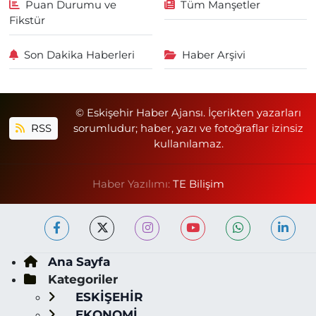
Puan Durumu ve
Tüm Manşetler
Fikstür
Son Dakika Haberleri
Haber Arşivi
© Eskişehir Haber Ajansı. İçerikten yazarları
RSS
sorumludur; haber, yazı ve fotoğraflar izinsiz
kullanılamaz.
Haber Yazılımı:
TE Bilişim
Ana Sayfa
Kategoriler
ESKİŞEHİR
EKONOMİ