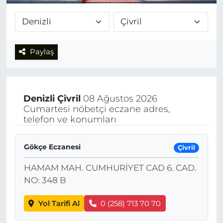
Paylaş
Denizli
Çivril
08 Ağustos 2026
Cumartesi nöbetçi eczane adres,
telefon ve konumları
Gökçe Eczanesi
Çivril
HAMAM MAH. CUMHURİYET CAD 6. CAD.
NO: 348 B
Yol Tarifi Al
0 (258) 713 70 70