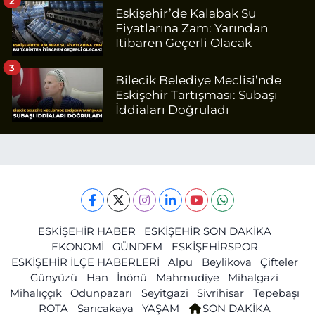
2
Eskişehir’de Kalabak Su
Fiyatlarına Zam: Yarından
İtibaren Geçerli Olacak
3
Bilecik Belediye Meclisi’nde
Eskişehir Tartışması: Subaşı
İddiaları Doğruladı
ESKİŞEHİR HABER
ESKİŞEHİR SON DAKİKA
EKONOMİ
GÜNDEM
ESKİŞEHİRSPOR
ESKİŞEHİR İLÇE HABERLERİ
Alpu
Beylikova
Çifteler
Günyüzü
Han
İnönü
Mahmudiye
Mihalgazi
Mihalıççık
Odunpazarı
Seyitgazi
Sivrihisar
Tepebaşı
ROTA
Sarıcakaya
YAŞAM
SON DAKİKA