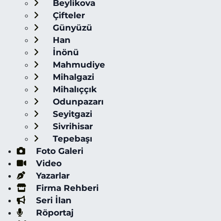
Beylikova
Çifteler
Günyüzü
Han
İnönü
Mahmudiye
Mihalgazi
Mihalıççık
Odunpazarı
Seyitgazi
Sivrihisar
Tepebaşı
Foto Galeri
Video
Yazarlar
Firma Rehberi
Seri İlan
Röportaj