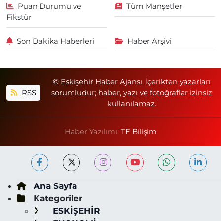
Puan Durumu ve
Tüm Manşetler
Fikstür
Son Dakika Haberleri
Haber Arşivi
© Eskişehir Haber Ajansı. İçerikten yazarları
RSS
sorumludur; haber, yazı ve fotoğraflar izinsiz
kullanılamaz.
Haber Yazılımı:
TE Bilişim
Ana Sayfa
Kategoriler
ESKİŞEHİR