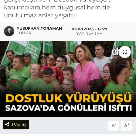
katılımcılara hem duygusal hem de
unutulmaz anlar yaşattı.
YUSUFHAN TORAMAN
03.08.2025 - 12:27
EDITÖR
YAYINLANMA
Paylaş
-
+
A
A