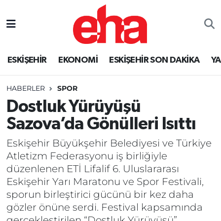
ESKİŞEHİR
EKONOMİ
ESKİŞEHİR SON DAKİKA
Y
HABERLER
SPOR
Dostluk Yürüyüşü
Sazova’da Gönülleri Isıttı
Eskişehir Büyükşehir Belediyesi ve Türkiye
Atletizm Federasyonu iş birliğiyle
düzenlenen ETİ Lifalif 6. Uluslararası
Eskişehir Yarı Maratonu ve Spor Festivali,
sporun birleştirici gücünü bir kez daha
gözler önüne serdi. Festival kapsamında
gerçekleştirilen “Dostluk Yürüyüşü”,