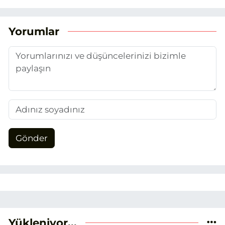
yaptığım Eskişehir Haber Ajansı’nda
(EHA) gazetecilik mesleğinin temel
unsurlarından biri olan merak
Yorumlar
duygusunun etkisiyle basın sektörüne
adım attım.
Gönder
Yükleniyor...