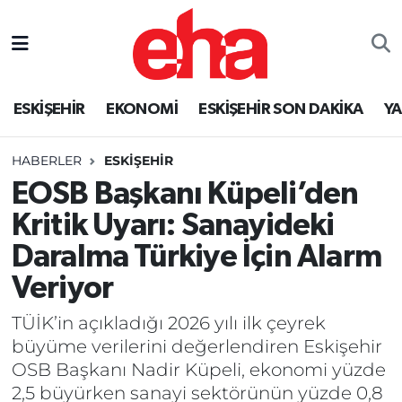
ESKİŞEHİR
EKONOMİ
ESKİŞEHİR SON DAKİKA
Y
HABERLER
ESKİŞEHİR
EOSB Başkanı Küpeli’den
Kritik Uyarı: Sanayideki
Daralma Türkiye İçin Alarm
Veriyor
TÜİK’in açıkladığı 2026 yılı ilk çeyrek
büyüme verilerini değerlendiren Eskişehir
OSB Başkanı Nadir Küpeli, ekonomi yüzde
2,5 büyürken sanayi sektörünün yüzde 0,8