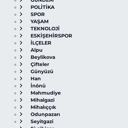
GÜNDEM
POLİTİKA
SPOR
YAŞAM
TEKNOLOJİ
ESKİŞEHİRSPOR
İLÇELER
Alpu
Beylikova
Çifteler
Günyüzü
Han
İnönü
Mahmudiye
Mihalgazi
Mihalıççık
Odunpazarı
Seyitgazi