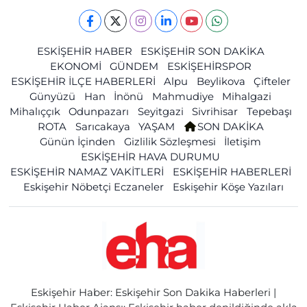
ESKİŞEHİR HABER
ESKİŞEHİR SON DAKİKA
EKONOMİ
GÜNDEM
ESKİŞEHİRSPOR
ESKİŞEHİR İLÇE HABERLERİ
Alpu
Beylikova
Çifteler
Günyüzü
Han
İnönü
Mahmudiye
Mihalgazi
Mihalıççık
Odunpazarı
Seyitgazi
Sivrihisar
Tepebaşı
ROTA
Sarıcakaya
YAŞAM
SON DAKİKA
Günün İçinden
Gizlilik Sözleşmesi
İletişim
ESKİŞEHİR HAVA DURUMU
ESKİŞEHİR NAMAZ VAKİTLERİ
ESKİŞEHİR HABERLERİ
Eskişehir Nöbetçi Eczaneler
Eskişehir Köşe Yazıları
Eskişehir Haber: Eskişehir Son Dakika Haberleri |