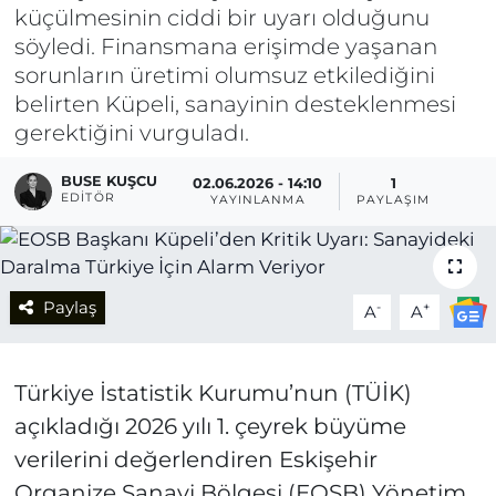
küçülmesinin ciddi bir uyarı olduğunu
söyledi. Finansmana erişimde yaşanan
sorunların üretimi olumsuz etkilediğini
belirten Küpeli, sanayinin desteklenmesi
gerektiğini vurguladı.
BUSE KUŞCU
02.06.2026 - 14:10
1
EDITÖR
YAYINLANMA
PAYLAŞIM
Paylaş
-
+
A
A
Türkiye İstatistik Kurumu’nun (TÜİK)
açıkladığı 2026 yılı 1. çeyrek büyüme
verilerini değerlendiren Eskişehir
Organize Sanayi Bölgesi (EOSB) Yönetim