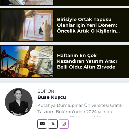
Birisiyle Ortak Tapusu
Olanlar İçin Yeni Dönem:
Öncelik Artık O Kişilerin
Olacak
Haftanın En Çok
Kazandıran Yatırım Aracı
Belli Oldu: Altın Zirvede
EDITÖR
Buse Kuşcu
Kütahya Dumlupınar Üniversitesi Grafik
Tasarım Bölümü’nden 2024 yılında
mezun oldum. 17 Ağustos 2024
tarihinde, Grafik Tasarım alanında staj