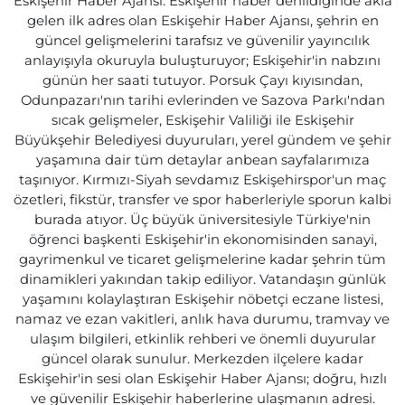
Eskişehir Haber Ajansı: Eskişehir haber denildiğinde akla
gelen ilk adres olan Eskişehir Haber Ajansı, şehrin en
güncel gelişmelerini tarafsız ve güvenilir yayıncılık
anlayışıyla okuruyla buluşturuyor; Eskişehir'in nabzını
günün her saati tutuyor. Porsuk Çayı kıyısından,
Odunpazarı'nın tarihi evlerinden ve Sazova Parkı'ndan
sıcak gelişmeler, Eskişehir Valiliği ile Eskişehir
Büyükşehir Belediyesi duyuruları, yerel gündem ve şehir
yaşamına dair tüm detaylar anbean sayfalarımıza
taşınıyor. Kırmızı-Siyah sevdamız Eskişehirspor'un maç
özetleri, fikstür, transfer ve spor haberleriyle sporun kalbi
burada atıyor. Üç büyük üniversitesiyle Türkiye'nin
öğrenci başkenti Eskişehir'in ekonomisinden sanayi,
gayrimenkul ve ticaret gelişmelerine kadar şehrin tüm
dinamikleri yakından takip ediliyor. Vatandaşın günlük
yaşamını kolaylaştıran Eskişehir nöbetçi eczane listesi,
namaz ve ezan vakitleri, anlık hava durumu, tramvay ve
ulaşım bilgileri, etkinlik rehberi ve önemli duyurular
güncel olarak sunulur. Merkezden ilçelere kadar
Eskişehir'in sesi olan Eskişehir Haber Ajansı; doğru, hızlı
ve güvenilir Eskişehir haberlerine ulaşmanın adresi.