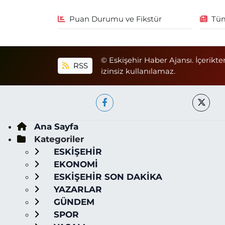
Puan Durumu ve Fikstür
Tüm
© Eskişehir Haber Ajansı. İçerikte
RSS
izinsiz kullanılamaz.
Ana Sayfa
Kategoriler
ESKİŞEHİR
EKONOMİ
ESKİŞEHİR SON DAKİKA
YAZARLAR
GÜNDEM
SPOR