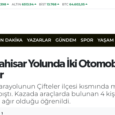
2398
ALTIN
6513.94
BİST
13.768
BTC
64.602,05
ON DAKİKA
YAZARLAR
GÜNDEM
SPOR
YAŞAM
hisar Yolunda İki Otomobi
r
arayolunun Çifteler ilçesi kısmında 
ıştı. Kazada araçlarda bulunan 4 kişi
ağır olduğu öğrenildi.
1