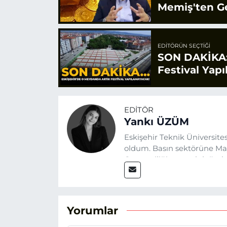
Memiş'ten Ge
EDITÖRÜN SEÇTIĞI
SON DAKİKA:
Festival Yap
EDITÖR
Yankı ÜZÜM
Eskişehir Teknik Üniversit
oldum. Basın sektörüne Mayı
Gazeteciliğin temel değerle
Eskişehir gündemini en doğ
hedefliyorum.
Yorumlar