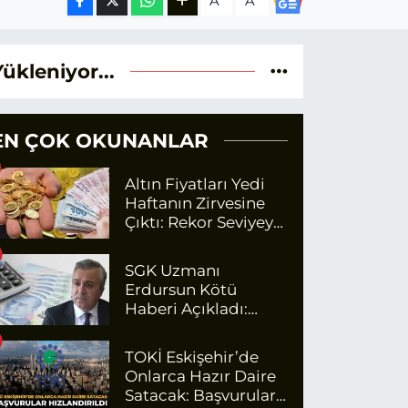
A
A
Yükleniyor...
EN ÇOK OKUNANLAR
Altın Fiyatları Yedi
Haftanın Zirvesine
Çıktı: Rekor Seviyeye
Yaklaşıyor
SGK Uzmanı
Erdursun Kötü
Haberi Açıkladı:
Emekli Maaş Zammı
İçin Net Rakam
TOKİ Eskişehir’de
Onlarca Hazır Daire
Satacak: Başvurular