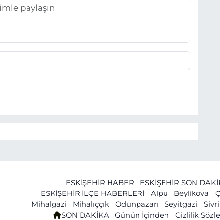
ESKİŞEHİR HABER
ESKİŞEHİR SON DAK
ESKİŞEHİR İLÇE HABERLERİ
Alpu
Beylikova
Ç
Mihalgazi
Mihalıççık
Odunpazarı
Seyitgazi
Sivr
SON DAKİKA
Günün İçinden
Gizlilik Söz