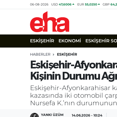
06-08-2026
USD
47,6006
EUR
55,0250
GBP
64,
ESKİŞEHİR
EKONOMİ
ESKİŞEHİR S
HABERLER
ESKİŞEHİR
Eskişehir-Afyonkara
Kişinin Durumu Ağı
Eskişehir-Afyonkarahisar k
kazasında iki otomobil çarp
Nursefa K.’nın durumunun 
YANKI ÜZÜM
14.06.2026 - 10:24