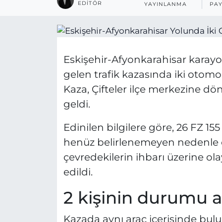
EDITÖR
YAYINLANMA
PAY
Eskişehir-Afyonkarahisar karayo
gelen trafik kazasında iki otomo
Kaza, Çifteler ilçe merkezine d
geldi.
Edinilen bilgilere göre, 26 FZ 155
henüz belirlenemeyen nedenle ç
çevredekilerin ihbarı üzerine olay
edildi.
2 kişinin durumu a
Kazada aynı araç içerisinde bulun