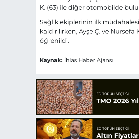
K. (63) ile diğer otomobilde bulun
Sağlık ekiplerinin ilk müdahales
kaldırılırken, Ayşe Ç. ve Nursefa
öğrenildi.
Kaynak:
İhlas Haber Ajansı
EDITÖRÜN SEÇTIĞI
TMO 2026 Yılı
EDITÖRÜN SEÇTIĞI
Altın Fiyatla