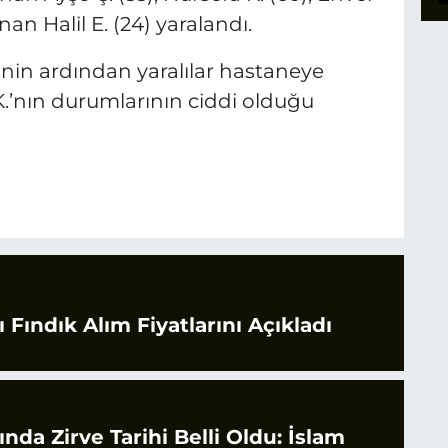
an Halil E. (24) yaralandı.
inin ardından yaralılar hastaneye
 K.’nın durumlarının ciddi olduğu
 Fındık Alım Fiyatlarını Açıkladı
rında Zirve Tarihi Belli Oldu: İslam