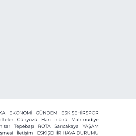
İKA
EKONOMİ
GÜNDEM
ESKİŞEHİRSPOR
ifteler
Günyüzü
Han
İnönü
Mahmudiye
ihisar
Tepebaşı
ROTA
Sarıcakaya
YAŞAM
leşmesi
İletişim
ESKİŞEHİR HAVA DURUMU