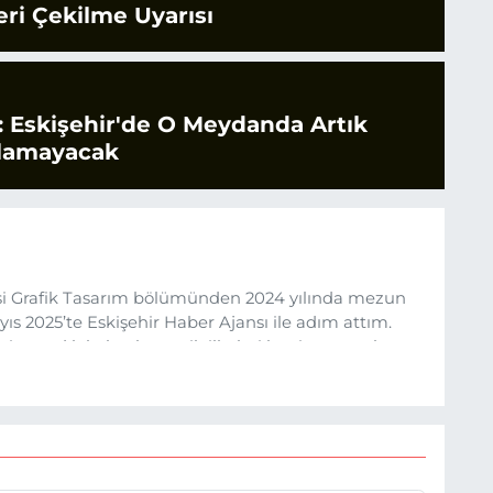
ri Çekilme Uyarısı
 Eskişehir'de O Meydanda Artık
ılamayacak
esi Grafik Tasarım bölümünden 2024 yılında mezun
s 2025’te Eskişehir Haber Ajansı ile adım attım.
rine sadık kalarak ve etik ilkeleri benimseyerek,
ru ve sıcak şekilde takipçilerimize aktarmayı