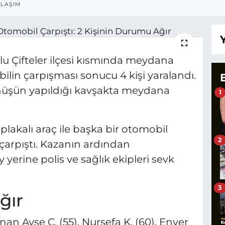
LAŞIM
lu Çifteler ilçesi kısmında meydana
bilin çarpışması sonucu 4 kişi yaralandı.
önüşün yapıldığı kavşakta meydana
1
 plakalı araç ile başka bir otomobil
2
arpıştı. Kazanın ardından
 yerine polis ve sağlık ekipleri sevk
3
ğır
an Ayşe Ç. (55), Nursefa K. (60), Enver