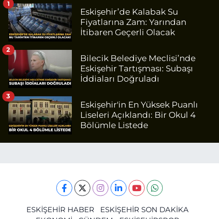
1
Eskişehir’de Kalabak Su
Fiyatlarına Zam: Yarından
İtibaren Geçerli Olacak
2
Bilecik Belediye Meclisi’nde
Eskişehir Tartışması: Subaşı
İddiaları Doğruladı
3
Eskişehir'in En Yüksek Puanlı
Liseleri Açıklandı: Bir Okul 4
Bölümle Listede
ESKİŞEHİR HABER
ESKİŞEHİR SON DAKİKA