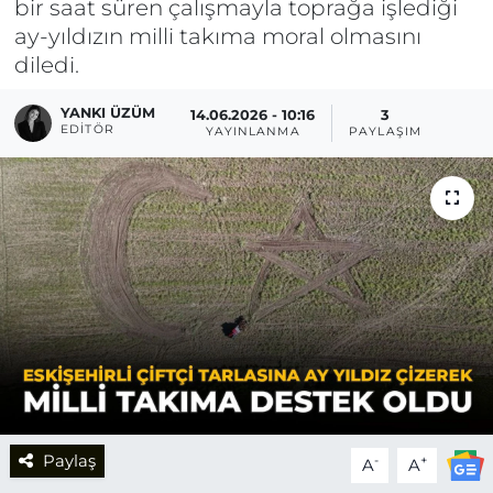
bir saat süren çalışmayla toprağa işlediği
ay-yıldızın milli takıma moral olmasını
diledi.
YANKI ÜZÜM
14.06.2026 - 10:16
3
EDITÖR
YAYINLANMA
PAYLAŞIM
Paylaş
-
+
A
A