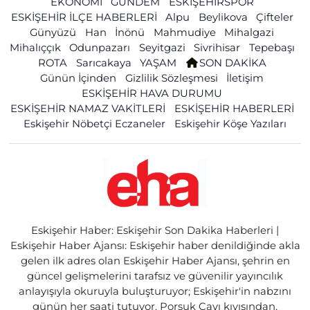
EKONOMİ
GÜNDEM
ESKİŞEHİRSPOR
ESKİŞEHİR İLÇE HABERLERİ
Alpu
Beylikova
Çifteler
Günyüzü
Han
İnönü
Mahmudiye
Mihalgazi
Mihalıççık
Odunpazarı
Seyitgazi
Sivrihisar
Tepebaşı
ROTA
Sarıcakaya
YAŞAM
SON DAKİKA
Günün İçinden
Gizlilik Sözleşmesi
İletişim
ESKİŞEHİR HAVA DURUMU
ESKİŞEHİR NAMAZ VAKİTLERİ
ESKİŞEHİR HABERLERİ
Eskişehir Nöbetçi Eczaneler
Eskişehir Köşe Yazıları
Eskişehir Haber: Eskişehir Son Dakika Haberleri |
Eskişehir Haber Ajansı: Eskişehir haber denildiğinde akla
gelen ilk adres olan Eskişehir Haber Ajansı, şehrin en
güncel gelişmelerini tarafsız ve güvenilir yayıncılık
anlayışıyla okuruyla buluşturuyor; Eskişehir'in nabzını
günün her saati tutuyor. Porsuk Çayı kıyısından,