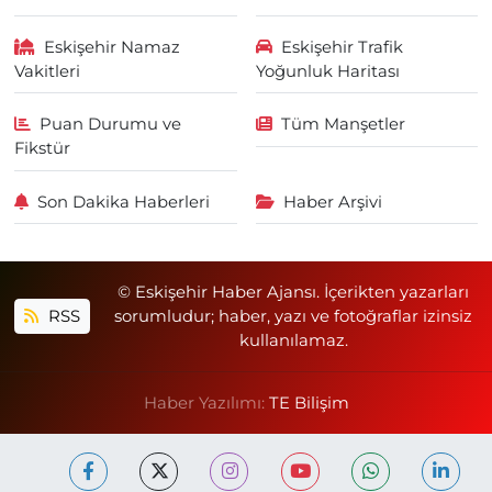
Eskişehir Namaz
Eskişehir Trafik
Vakitleri
Yoğunluk Haritası
Puan Durumu ve
Tüm Manşetler
Fikstür
Son Dakika Haberleri
Haber Arşivi
© Eskişehir Haber Ajansı. İçerikten yazarları
RSS
sorumludur; haber, yazı ve fotoğraflar izinsiz
kullanılamaz.
Haber Yazılımı:
TE Bilişim