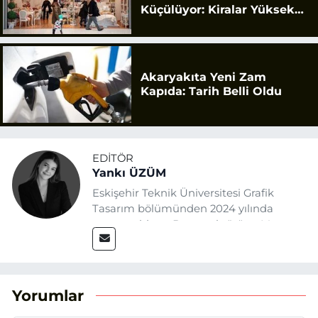
Küçülüyor: Kiralar Yüksek
Geldi
Akaryakıta Yeni Zam
Kapıda: Tarih Belli Oldu
EDITÖR
Yankı ÜZÜM
Eskişehir Teknik Üniversitesi Grafik
Tasarım bölümünden 2024 yılında
mezun oldum. Basın sektörüne Mayıs
2025’te Eskişehir Haber Ajansı ile adım
attım. Gazeteciliğin temel değerlerine
sadık kalarak ve etik ilkeleri
benimseyerek, Eskişehir gündemini en
Yorumlar
doğru ve sıcak şekilde takipçilerimize