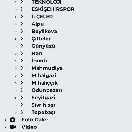
TEKNOLOJİ
ESKİŞEHİRSPOR
İLÇELER
Alpu
Beylikova
Çifteler
Günyüzü
Han
İnönü
Mahmudiye
Mihalgazi
Mihalıççık
Odunpazarı
Seyitgazi
Sivrihisar
Tepebaşı
Foto Galeri
Video