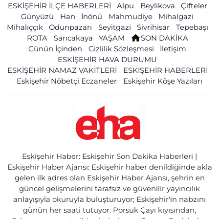
ESKİŞEHİR İLÇE HABERLERİ
Alpu
Beylikova
Çifteler
Günyüzü
Han
İnönü
Mahmudiye
Mihalgazi
Mihalıççık
Odunpazarı
Seyitgazi
Sivrihisar
Tepebaşı
ROTA
Sarıcakaya
YAŞAM
SON DAKİKA
Günün İçinden
Gizlilik Sözleşmesi
İletişim
ESKİŞEHİR HAVA DURUMU
ESKİŞEHİR NAMAZ VAKİTLERİ
ESKİŞEHİR HABERLERİ
Eskişehir Nöbetçi Eczaneler
Eskişehir Köşe Yazıları
Eskişehir Haber: Eskişehir Son Dakika Haberleri |
Eskişehir Haber Ajansı: Eskişehir haber denildiğinde akla
gelen ilk adres olan Eskişehir Haber Ajansı, şehrin en
güncel gelişmelerini tarafsız ve güvenilir yayıncılık
anlayışıyla okuruyla buluşturuyor; Eskişehir'in nabzını
günün her saati tutuyor. Porsuk Çayı kıyısından,