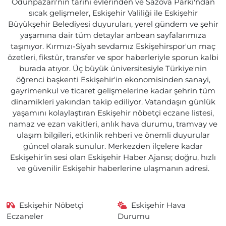
Odunpazarı'nın tarihi evlerinden ve Sazova Parkı'ndan
sıcak gelişmeler, Eskişehir Valiliği ile Eskişehir
Büyükşehir Belediyesi duyuruları, yerel gündem ve şehir
yaşamına dair tüm detaylar anbean sayfalarımıza
taşınıyor. Kırmızı-Siyah sevdamız Eskişehirspor'un maç
özetleri, fikstür, transfer ve spor haberleriyle sporun kalbi
burada atıyor. Üç büyük üniversitesiyle Türkiye'nin
öğrenci başkenti Eskişehir'in ekonomisinden sanayi,
gayrimenkul ve ticaret gelişmelerine kadar şehrin tüm
dinamikleri yakından takip ediliyor. Vatandaşın günlük
yaşamını kolaylaştıran Eskişehir nöbetçi eczane listesi,
namaz ve ezan vakitleri, anlık hava durumu, tramvay ve
ulaşım bilgileri, etkinlik rehberi ve önemli duyurular
güncel olarak sunulur. Merkezden ilçelere kadar
Eskişehir'in sesi olan Eskişehir Haber Ajansı; doğru, hızlı
ve güvenilir Eskişehir haberlerine ulaşmanın adresi.
Eskişehir Nöbetçi
Eskişehir Hava
Eczaneler
Durumu