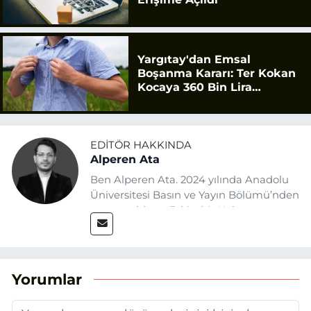
Yargıtay'dan Emsal
Boşanma Kararı: Ter Kokan
Kocaya 360 Bin Lira
Tazminat
EDITÖR HAKKINDA
Alperen Ata
Ben Alperen Ata. 2024 yılında Anadolu
Üniversitesi Basın ve Yayın Bölümü’nden
mezun oldum. Eskişehir Haber
Ajansı’nda (EHA) muhabir ve editör
olarak görev yapıyorum. Haberlerimde
ağırlıklı olarak Eskişehir odaklı siyasi
konulara yer veriyorum.
Yorumlar