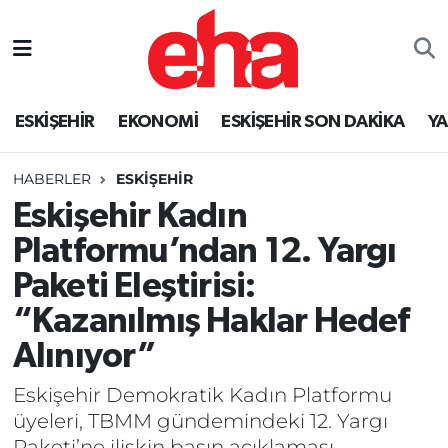
ESKİŞEHİR
EKONOMİ
ESKİŞEHİR SON DAKİKA
Y
HABERLER
ESKİŞEHİR
Eskişehir Kadın
Platformu’ndan 12. Yargı
Paketi Eleştirisi:
“Kazanılmış Haklar Hedef
Alınıyor”
Eskişehir Demokratik Kadın Platformu
üyeleri, TBMM gündemindeki 12. Yargı
Paketi’ne ilişkin basın açıklaması