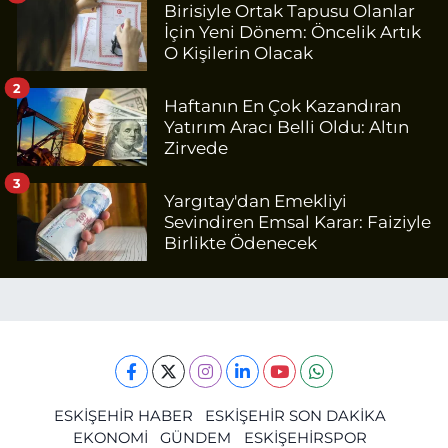
Birisiyle Ortak Tapusu Olanlar
İçin Yeni Dönem: Öncelik Artık
O Kişilerin Olacak
2
Haftanın En Çok Kazandıran
Yatırım Aracı Belli Oldu: Altın
Zirvede
3
Yargıtay'dan Emekliyi
Sevindiren Emsal Karar: Faiziyle
Birlikte Ödenecek
ESKİŞEHİR HABER
ESKİŞEHİR SON DAKİKA
EKONOMİ
GÜNDEM
ESKİŞEHİRSPOR