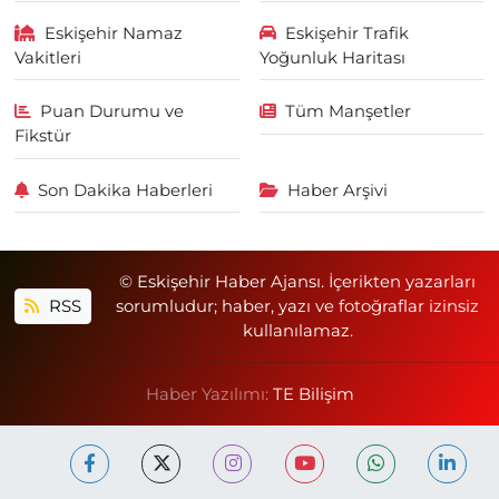
Eskişehir Namaz
Eskişehir Trafik
Vakitleri
Yoğunluk Haritası
Puan Durumu ve
Tüm Manşetler
Fikstür
Son Dakika Haberleri
Haber Arşivi
© Eskişehir Haber Ajansı. İçerikten yazarları
RSS
sorumludur; haber, yazı ve fotoğraflar izinsiz
kullanılamaz.
Haber Yazılımı:
TE Bilişim