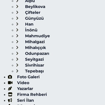
Alpu
Beylikova
Çifteler
Günyüzü
Han
İnönü
Mahmudiye
Mihalgazi
Mihalıççık
Odunpazarı
Seyitgazi
Sivrihisar
Tepebaşı
Foto Galeri
Video
Yazarlar
Firma Rehberi
Seri İlan