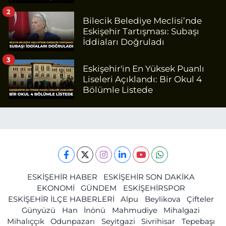
2
Bilecik Belediye Meclisi’nde
Eskişehir Tartışması: Subaşı
İddiaları Doğruladı
3
Eskişehir'in En Yüksek Puanlı
Liseleri Açıklandı: Bir Okul 4
Bölümle Listede
ESKİŞEHİR HABER
ESKİŞEHİR SON DAKİKA
EKONOMİ
GÜNDEM
ESKİŞEHİRSPOR
ESKİŞEHİR İLÇE HABERLERİ
Alpu
Beylikova
Çifteler
Günyüzü
Han
İnönü
Mahmudiye
Mihalgazi
Mihalıççık
Odunpazarı
Seyitgazi
Sivrihisar
Tepebaşı