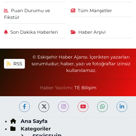
Puan Durumu ve
Tüm Manşetler
Fikstür
Son Dakika Haberleri
Haber Arşivi
© Eskişehir Haber Ajansı. İçerikten yazarları
RSS
sorumludur; haber, yazı ve fotoğraflar izinsiz
kullanılamaz.
Haber Yazılımı:
TE Bilişim
Ana Sayfa
Kategoriler