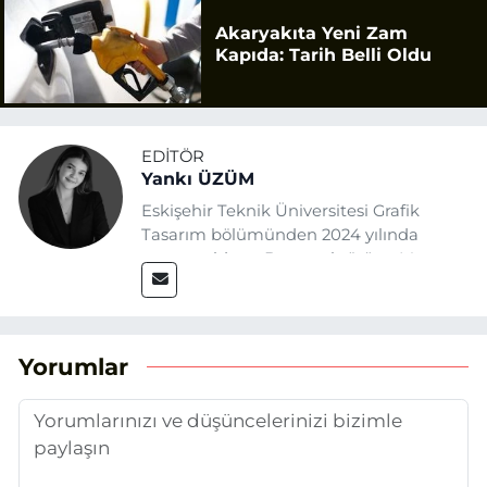
Akaryakıta Yeni Zam
Kapıda: Tarih Belli Oldu
EDITÖR
Yankı ÜZÜM
Eskişehir Teknik Üniversitesi Grafik
Tasarım bölümünden 2024 yılında
mezun oldum. Basın sektörüne Mayıs
2025’te Eskişehir Haber Ajansı ile adım
attım. Gazeteciliğin temel değerlerine
sadık kalarak ve etik ilkeleri
benimseyerek, Eskişehir gündemini en
Yorumlar
doğru ve sıcak şekilde takipçilerimize
aktarmayı hedefliyorum.