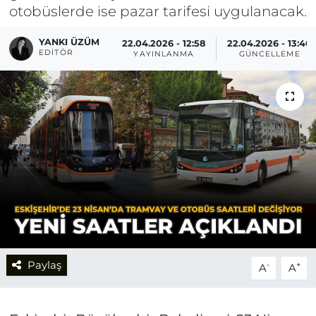
otobüslerde ise pazar tarifesi uygulanacak.
YANKI ÜZÜM
22.04.2026 - 12:58
22.04.2026 - 13:40
EDITÖR
YAYINLANMA
GÜNCELLEME
Paylaş
-
+
A
A