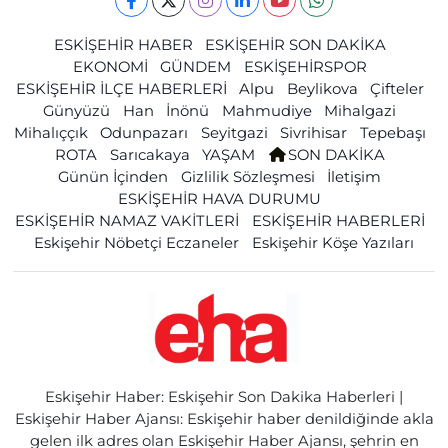
ESKİŞEHİR HABER
ESKİŞEHİR SON DAKİKA
EKONOMİ
GÜNDEM
ESKİŞEHİRSPOR
ESKİŞEHİR İLÇE HABERLERİ
Alpu
Beylikova
Çifteler
Günyüzü
Han
İnönü
Mahmudiye
Mihalgazi
Mihalıççık
Odunpazarı
Seyitgazi
Sivrihisar
Tepebaşı
ROTA
Sarıcakaya
YAŞAM
SON DAKİKA
Günün İçinden
Gizlilik Sözleşmesi
İletişim
ESKİŞEHİR HAVA DURUMU
ESKİŞEHİR NAMAZ VAKİTLERİ
ESKİŞEHİR HABERLERİ
Eskişehir Nöbetçi Eczaneler
Eskişehir Köşe Yazıları
Eskişehir Haber: Eskişehir Son Dakika Haberleri |
Eskişehir Haber Ajansı: Eskişehir haber denildiğinde akla
gelen ilk adres olan Eskişehir Haber Ajansı, şehrin en