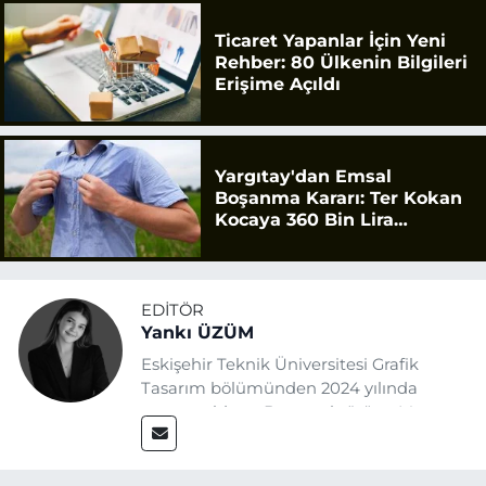
Ticaret Yapanlar İçin Yeni
Rehber: 80 Ülkenin Bilgileri
Erişime Açıldı
Yargıtay'dan Emsal
Boşanma Kararı: Ter Kokan
Kocaya 360 Bin Lira
Tazminat
EDITÖR
Yankı ÜZÜM
Eskişehir Teknik Üniversitesi Grafik
Tasarım bölümünden 2024 yılında
mezun oldum. Basın sektörüne Mayıs
2025’te Eskişehir Haber Ajansı ile adım
attım. Gazeteciliğin temel değerlerine
sadık kalarak ve etik ilkeleri