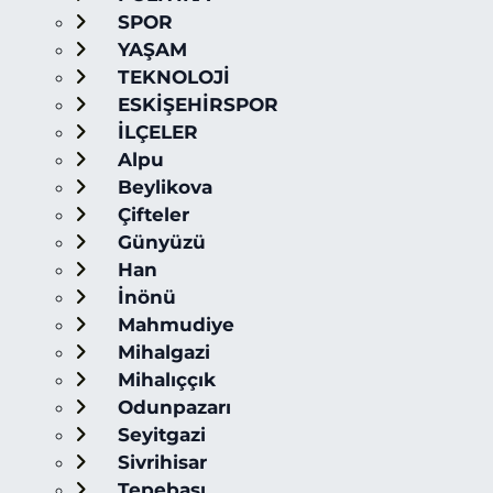
SPOR
YAŞAM
TEKNOLOJİ
ESKİŞEHİRSPOR
İLÇELER
Alpu
Beylikova
Çifteler
Günyüzü
Han
İnönü
Mahmudiye
Mihalgazi
Mihalıççık
Odunpazarı
Seyitgazi
Sivrihisar
Tepebaşı