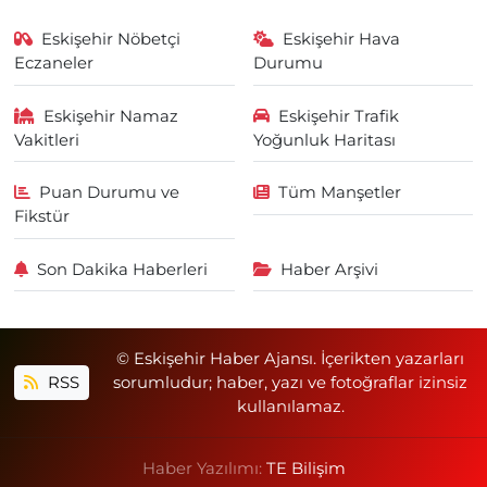
Eskişehir Nöbetçi
Eskişehir Hava
Eczaneler
Durumu
Eskişehir Namaz
Eskişehir Trafik
Vakitleri
Yoğunluk Haritası
Puan Durumu ve
Tüm Manşetler
Fikstür
Son Dakika Haberleri
Haber Arşivi
© Eskişehir Haber Ajansı. İçerikten yazarları
RSS
sorumludur; haber, yazı ve fotoğraflar izinsiz
kullanılamaz.
Haber Yazılımı:
TE Bilişim