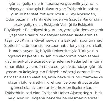
güncel gelişmelerini tarafsız ve güvenilir yayıncılık
anlayışıyla okuruyla buluşturuyor; Eskişehir'in nabzını
günün her saati tutuyor. Porsuk Çayı kıyısından,
Odunpazarı'nın tarihi evlerinden ve Sazova Parkı'ndan
sıcak gelişmeler, Eskişehir Valiliği ile Eskişehir
Büyükşehir Belediyesi duyuruları, yerel gündem ve şehir
yaşamına dair tüm detaylar anbean sayfalarımıza
taşınıyor. Kırmızı-Siyah sevdamız Eskişehirspor'un maç
özetleri, fikstür, transfer ve spor haberleriyle sporun kalbi
burada atıyor. Üç büyük üniversitesiyle Türkiye'nin
öğrenci başkenti Eskişehir'in ekonomisinden sanayi,
gayrimenkul ve ticaret gelişmelerine kadar şehrin tüm
dinamikleri yakından takip ediliyor. Vatandaşın günlük
yaşamını kolaylaştıran Eskişehir nöbetçi eczane listesi,
namaz ve ezan vakitleri, anlık hava durumu, tramvay ve
ulaşım bilgileri, etkinlik rehberi ve önemli duyurular
güncel olarak sunulur. Merkezden ilçelere kadar
Eskişehir'in sesi olan Eskişehir Haber Ajansı; doğru, hızlı
ve güvenilir Eskişehir haberlerine ulaşmanın adresi.