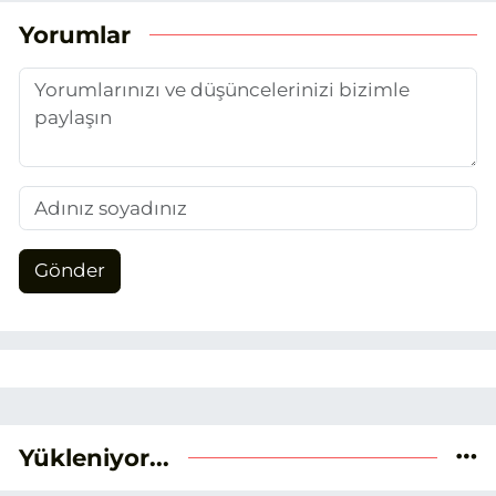
benimseyerek, Eskişehir gündemini en
Yorumlar
doğru ve sıcak şekilde takipçilerimize
aktarmayı hedefliyorum.
Gönder
Yükleniyor...