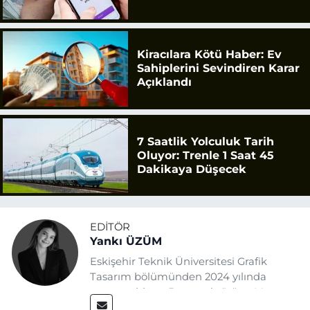
Kiracılara Kötü Haber: Ev
Sahiplerini Sevindiren Karar
Açıklandı
7 Saatlik Yolculuk Tarih
Oluyor: Trenle 1 Saat 45
Dakikaya Düşecek
EDITÖR
Yankı ÜZÜM
Eskişehir Teknik Üniversitesi Grafik
Tasarım bölümünden 2024 yılında
mezun oldum. Basın sektörüne Mayıs
2025’te Eskişehir Haber Ajansı ile adım