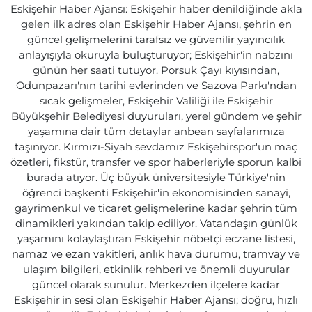
Eskişehir Haber Ajansı: Eskişehir haber denildiğinde akla
gelen ilk adres olan Eskişehir Haber Ajansı, şehrin en
güncel gelişmelerini tarafsız ve güvenilir yayıncılık
anlayışıyla okuruyla buluşturuyor; Eskişehir'in nabzını
günün her saati tutuyor. Porsuk Çayı kıyısından,
Odunpazarı'nın tarihi evlerinden ve Sazova Parkı'ndan
sıcak gelişmeler, Eskişehir Valiliği ile Eskişehir
Büyükşehir Belediyesi duyuruları, yerel gündem ve şehir
yaşamına dair tüm detaylar anbean sayfalarımıza
taşınıyor. Kırmızı-Siyah sevdamız Eskişehirspor'un maç
özetleri, fikstür, transfer ve spor haberleriyle sporun kalbi
burada atıyor. Üç büyük üniversitesiyle Türkiye'nin
öğrenci başkenti Eskişehir'in ekonomisinden sanayi,
gayrimenkul ve ticaret gelişmelerine kadar şehrin tüm
dinamikleri yakından takip ediliyor. Vatandaşın günlük
yaşamını kolaylaştıran Eskişehir nöbetçi eczane listesi,
namaz ve ezan vakitleri, anlık hava durumu, tramvay ve
ulaşım bilgileri, etkinlik rehberi ve önemli duyurular
güncel olarak sunulur. Merkezden ilçelere kadar
Eskişehir'in sesi olan Eskişehir Haber Ajansı; doğru, hızlı