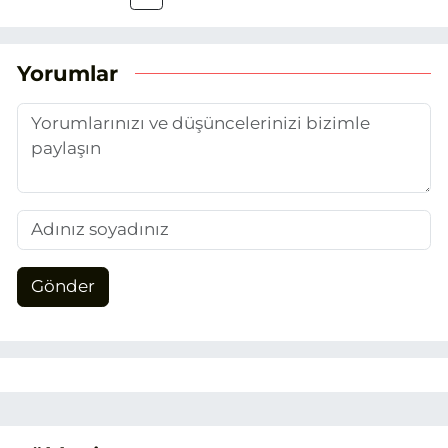
attım. Gazeteciliğin temel değerlerine
sadık kalarak ve etik ilkeleri
benimseyerek, Eskişehir gündemini en
Yorumlar
doğru ve sıcak şekilde takipçilerimize
aktarmayı hedefliyorum.
Gönder