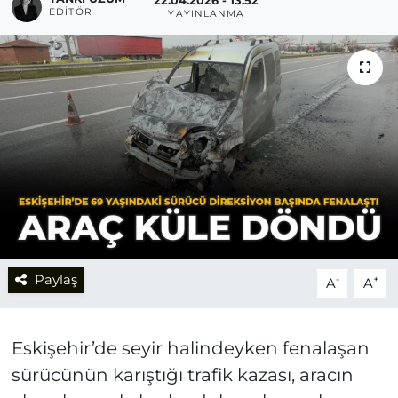
22.04.2026 - 13:52
EDITÖR
YAYINLANMA
Paylaş
-
+
A
A
Eskişehir’de seyir halindeyken fenalaşan
sürücünün karıştığı trafik kazası, aracın