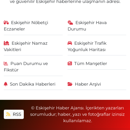
ve güvenilir Eskişehir haberlerine ulaşmanın adresi.
Eskişehir Nöbetçi
Eskişehir Hava
Eczaneler
Durumu
Eskişehir Namaz
Eskişehir Trafik
Vakitleri
Yoğunluk Haritası
Puan Durumu ve
Tüm Manşetler
Fikstür
Son Dakika Haberleri
Haber Arşivi
© Eskişehir Haber Ajansı. İçerikten yazarları
RSS
sorumludur; haber, yazı ve fotoğraflar izinsiz
kullanılamaz.