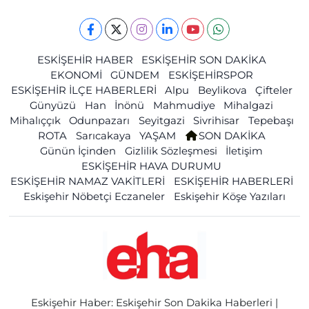
ESKİŞEHİR HABER
ESKİŞEHİR SON DAKİKA
EKONOMİ
GÜNDEM
ESKİŞEHİRSPOR
ESKİŞEHİR İLÇE HABERLERİ
Alpu
Beylikova
Çifteler
Günyüzü
Han
İnönü
Mahmudiye
Mihalgazi
Mihalıççık
Odunpazarı
Seyitgazi
Sivrihisar
Tepebaşı
ROTA
Sarıcakaya
YAŞAM
SON DAKİKA
Günün İçinden
Gizlilik Sözleşmesi
İletişim
ESKİŞEHİR HAVA DURUMU
ESKİŞEHİR NAMAZ VAKİTLERİ
ESKİŞEHİR HABERLERİ
Eskişehir Nöbetçi Eczaneler
Eskişehir Köşe Yazıları
Eskişehir Haber: Eskişehir Son Dakika Haberleri |