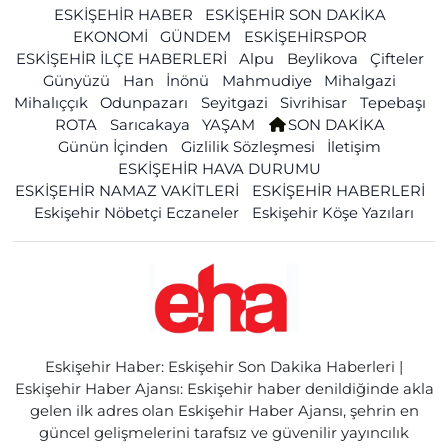
ESKİŞEHİR HABER
ESKİŞEHİR SON DAKİKA
EKONOMİ
GÜNDEM
ESKİŞEHİRSPOR
ESKİŞEHİR İLÇE HABERLERİ
Alpu
Beylikova
Çifteler
Günyüzü
Han
İnönü
Mahmudiye
Mihalgazi
Mihalıççık
Odunpazarı
Seyitgazi
Sivrihisar
Tepebaşı
ROTA
Sarıcakaya
YAŞAM
SON DAKİKA
Günün İçinden
Gizlilik Sözleşmesi
İletişim
ESKİŞEHİR HAVA DURUMU
ESKİŞEHİR NAMAZ VAKİTLERİ
ESKİŞEHİR HABERLERİ
Eskişehir Nöbetçi Eczaneler
Eskişehir Köşe Yazıları
Eskişehir Haber: Eskişehir Son Dakika Haberleri |
Eskişehir Haber Ajansı: Eskişehir haber denildiğinde akla
gelen ilk adres olan Eskişehir Haber Ajansı, şehrin en
güncel gelişmelerini tarafsız ve güvenilir yayıncılık