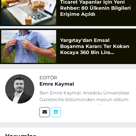
Ticaret Yapanlar İçin Yeni
Rehber: 80 Ülkenin Bilgileri
Erişime Açıldı
Yargıtay'dan Emsal
Boşanma Kararı: Ter Kokan
Kocaya 360 Bin Lira
Tazminat
EDITÖR
Emre Kaymal
Ben Emre Kaymal. Anadolu Üniversitesi
Gazetecilik bölümünden mezun oldum.
Eğitim hayatım boyunca dijital içerik
üretimi ve arama motoru
optimizasyonu (SEO) alanlarına ilgi
duydum. Şu anda SEO odaklı içerikler
üretiyorum. Haberlerimde güncel