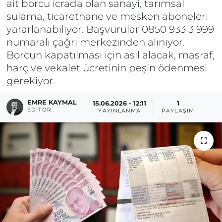
ait borcu icrada olan sanayi, tarımsal
sulama, ticarethane ve mesken aboneleri
yararlanabiliyor. Başvurular 0850 933 3 999
numaralı çağrı merkezinden alınıyor.
Borcun kapatılması için asıl alacak, masraf,
harç ve vekalet ücretinin peşin ödenmesi
gerekiyor.
EMRE KAYMAL
15.06.2026 - 12:11
1
EDITÖR
YAYINLANMA
PAYLAŞIM