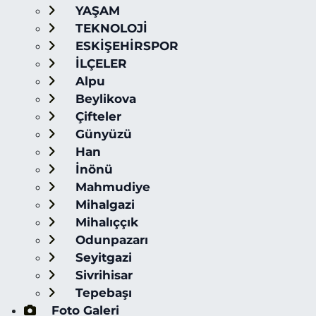
YAŞAM
TEKNOLOJİ
ESKİŞEHİRSPOR
İLÇELER
Alpu
Beylikova
Çifteler
Günyüzü
Han
İnönü
Mahmudiye
Mihalgazi
Mihalıççık
Odunpazarı
Seyitgazi
Sivrihisar
Tepebaşı
Foto Galeri