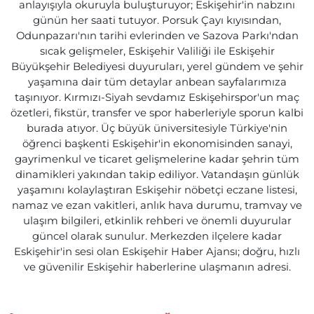
anlayışıyla okuruyla buluşturuyor; Eskişehir'in nabzını
günün her saati tutuyor. Porsuk Çayı kıyısından,
Odunpazarı'nın tarihi evlerinden ve Sazova Parkı'ndan
sıcak gelişmeler, Eskişehir Valiliği ile Eskişehir
Büyükşehir Belediyesi duyuruları, yerel gündem ve şehir
yaşamına dair tüm detaylar anbean sayfalarımıza
taşınıyor. Kırmızı-Siyah sevdamız Eskişehirspor'un maç
özetleri, fikstür, transfer ve spor haberleriyle sporun kalbi
burada atıyor. Üç büyük üniversitesiyle Türkiye'nin
öğrenci başkenti Eskişehir'in ekonomisinden sanayi,
gayrimenkul ve ticaret gelişmelerine kadar şehrin tüm
dinamikleri yakından takip ediliyor. Vatandaşın günlük
yaşamını kolaylaştıran Eskişehir nöbetçi eczane listesi,
namaz ve ezan vakitleri, anlık hava durumu, tramvay ve
ulaşım bilgileri, etkinlik rehberi ve önemli duyurular
güncel olarak sunulur. Merkezden ilçelere kadar
Eskişehir'in sesi olan Eskişehir Haber Ajansı; doğru, hızlı
ve güvenilir Eskişehir haberlerine ulaşmanın adresi.