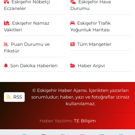
Eskişehir Nöbetçi
Eskişehir Hava
Eczaneler
Durumu
Eskişehir Namaz
Eskişehir Trafik
Vakitleri
Yoğunluk Haritası
Puan Durumu ve
Tüm Manşetler
Fikstür
Son Dakika Haberleri
Haber Arşivi
© Eskişehir Haber Ajansı. İçerikten yazarları
RSS
sorumludur; haber, yazı ve fotoğraflar izinsiz
kullanılamaz.
Haber Yazılımı:
TE Bilişim