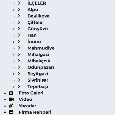
İLÇELER
Alpu
Beylikova
Çifteler
Günyüzü
Han
İnönü
Mahmudiye
Mihalgazi
Mihalıççık
Odunpazarı
Seyitgazi
Sivrihisar
Tepebaşı
Foto Galeri
Video
Yazarlar
Firma Rehberi