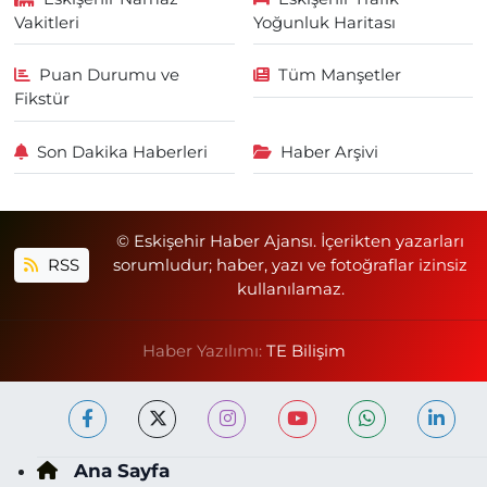
Vakitleri
Yoğunluk Haritası
Puan Durumu ve
Tüm Manşetler
Fikstür
Son Dakika Haberleri
Haber Arşivi
© Eskişehir Haber Ajansı. İçerikten yazarları
RSS
sorumludur; haber, yazı ve fotoğraflar izinsiz
kullanılamaz.
Haber Yazılımı:
TE Bilişim
Ana Sayfa