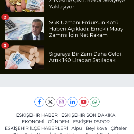
Zirvesine Çıktı: Rekor Seviyeye
Yaklaşıyor
2
SGK Uzmanı Erdursun Kötü
Haberi Açıkladı: Emekli Maaş
Zammı İçin Net Rakam
3
Sigaraya Bir Zam Daha Geldi!
Artık 140 Liradan Satılacak
ESKİŞEHİR HABER
ESKİŞEHİR SON DAKİKA
EKONOMİ
GÜNDEM
ESKİŞEHİRSPOR
ESKİŞEHİR İLÇE HABERLERİ
Alpu
Beylikova
Çifteler