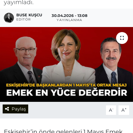
yayımladı.
BUSE KUŞCU
30.04.2026 - 13:08
EDITÖR
YAYINLANMA
Paylaş
-
+
A
A
Eskişehir’in önde gelenleri 1 Mayıs Emek