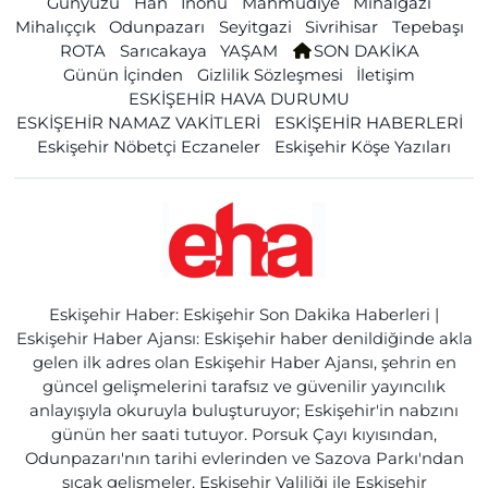
Günyüzü
Han
İnönü
Mahmudiye
Mihalgazi
Mihalıççık
Odunpazarı
Seyitgazi
Sivrihisar
Tepebaşı
ROTA
Sarıcakaya
YAŞAM
SON DAKİKA
Günün İçinden
Gizlilik Sözleşmesi
İletişim
ESKİŞEHİR HAVA DURUMU
ESKİŞEHİR NAMAZ VAKİTLERİ
ESKİŞEHİR HABERLERİ
Eskişehir Nöbetçi Eczaneler
Eskişehir Köşe Yazıları
Eskişehir Haber: Eskişehir Son Dakika Haberleri |
Eskişehir Haber Ajansı: Eskişehir haber denildiğinde akla
gelen ilk adres olan Eskişehir Haber Ajansı, şehrin en
güncel gelişmelerini tarafsız ve güvenilir yayıncılık
anlayışıyla okuruyla buluşturuyor; Eskişehir'in nabzını
günün her saati tutuyor. Porsuk Çayı kıyısından,
Odunpazarı'nın tarihi evlerinden ve Sazova Parkı'ndan
sıcak gelişmeler, Eskişehir Valiliği ile Eskişehir