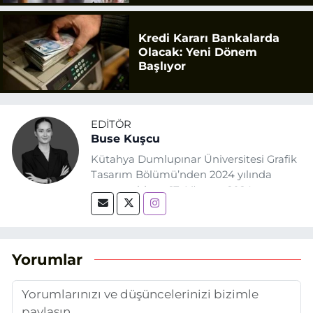
Kredi Kararı Bankalarda
Olacak: Yeni Dönem
Başlıyor
EDITÖR
Buse Kuşcu
Kütahya Dumlupınar Üniversitesi Grafik
Tasarım Bölümü’nden 2024 yılında
mezun oldum. 17 Ağustos 2024
tarihinde, Grafik Tasarım alanında staj
yaptığım Eskişehir Haber Ajansı’nda
(EHA) gazetecilik mesleğinin temel
unsurlarından biri olan merak
Yorumlar
duygusunun etkisiyle basın sektörüne
adım attım.