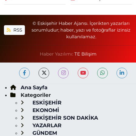
© Eskişehir Haber Ajansı. İçerikten yazarları
RSS
sorumludur; haber, yazı ve fotoğraflar izinsiz
kullanılamaz.
Haber Yazılımı:
TE Bilişim
Ana Sayfa
Kategoriler
ESKİŞEHİR
EKONOMİ
ESKİŞEHİR SON DAKİKA
YAZARLAR
GÜNDEM