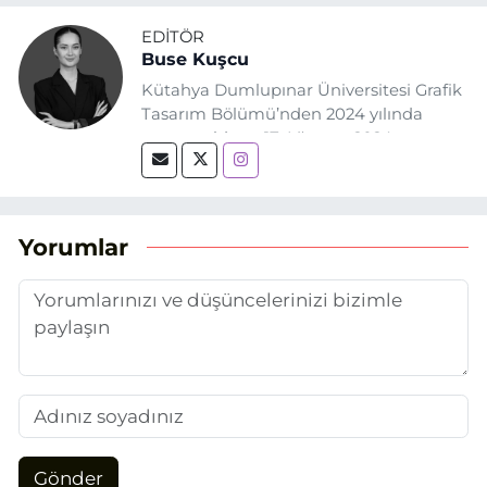
EDITÖR
Buse Kuşcu
Kütahya Dumlupınar Üniversitesi Grafik
Tasarım Bölümü’nden 2024 yılında
mezun oldum. 17 Ağustos 2024
tarihinde, Grafik Tasarım alanında staj
yaptığım Eskişehir Haber Ajansı’nda
(EHA) gazetecilik mesleğinin temel
unsurlarından biri olan merak
Yorumlar
duygusunun etkisiyle basın sektörüne
adım attım.
Gönder