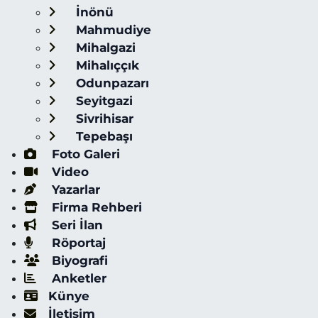
İnönü
Mahmudiye
Mihalgazi
Mihalıççık
Odunpazarı
Seyitgazi
Sivrihisar
Tepebaşı
Foto Galeri
Video
Yazarlar
Firma Rehberi
Seri İlan
Röportaj
Biyografi
Anketler
Künye
İletişim