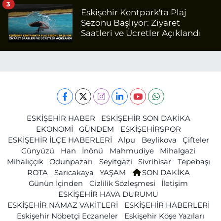
3
Eskişehir Kentpark'ta Plaj
Sezonu Başlıyor: Ziyaret
Saatleri ve Ücretler Açıklandı
ESKİŞEHİR HABER
ESKİŞEHİR SON DAKİKA
EKONOMİ
GÜNDEM
ESKİŞEHİRSPOR
ESKİŞEHİR İLÇE HABERLERİ
Alpu
Beylikova
Çifteler
Günyüzü
Han
İnönü
Mahmudiye
Mihalgazi
Mihalıççık
Odunpazarı
Seyitgazi
Sivrihisar
Tepebaşı
ROTA
Sarıcakaya
YAŞAM
SON DAKİKA
Günün İçinden
Gizlilik Sözleşmesi
İletişim
ESKİŞEHİR HAVA DURUMU
ESKİŞEHİR NAMAZ VAKİTLERİ
ESKİŞEHİR HABERLERİ
Eskişehir Nöbetçi Eczaneler
Eskişehir Köşe Yazıları