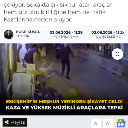
çekiyor. Sokakta sık sık tur atan araçlar
hem gürültü kirliliğine hem de trafik
kazalarına neden oluyor.
BUSE KUŞCU
02.06.2026 - 11:29
02.06.2026 - 15:24
EDITÖR
YAYINLANMA
GÜNCELLEME
Paylaş
-
+
A
A