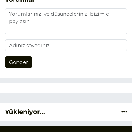
duygusunun etkisiyle basın sektörüne
adım attım.
Gönder
Yükleniyor...