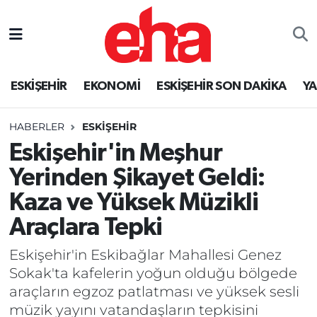
ESKİŞEHİR
EKONOMİ
ESKİŞEHİR SON DAKİKA
Y
HABERLER
ESKİŞEHİR
Eskişehir'in Meşhur
Yerinden Şikayet Geldi:
Kaza ve Yüksek Müzikli
Araçlara Tepki
Eskişehir'in Eskibağlar Mahallesi Genez
Sokak'ta kafelerin yoğun olduğu bölgede
araçların egzoz patlatması ve yüksek sesli
müzik yayını vatandaşların tepkisini