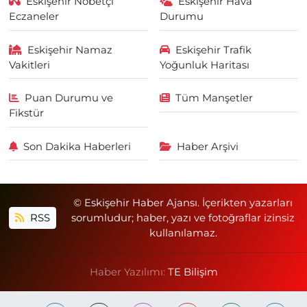
Eskişehir Nöbetçi
Eskişehir Hava
Eczaneler
Durumu
Eskişehir Namaz
Eskişehir Trafik
Vakitleri
Yoğunluk Haritası
Puan Durumu ve
Tüm Manşetler
Fikstür
Son Dakika Haberleri
Haber Arşivi
© Eskişehir Haber Ajansı. İçerikten yazarları
RSS
sorumludur; haber, yazı ve fotoğraflar izinsiz
kullanılamaz.
Haber Yazılımı:
TE Bilişim