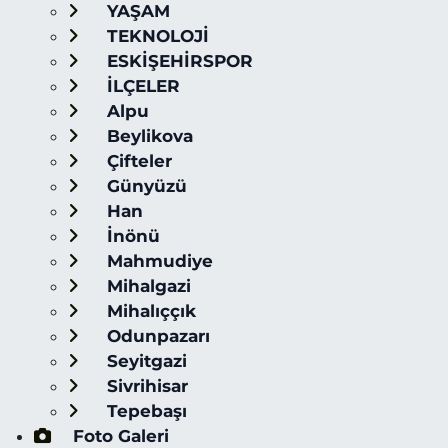
YAŞAM
TEKNOLOJİ
ESKİŞEHİRSPOR
İLÇELER
Alpu
Beylikova
Çifteler
Günyüzü
Han
İnönü
Mahmudiye
Mihalgazi
Mihalıççık
Odunpazarı
Seyitgazi
Sivrihisar
Tepebaşı
Foto Galeri