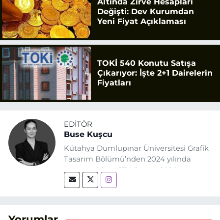
Altında Zirve Hesapları
Değişti: Dev Kurumdan
Yeni Fiyat Açıklaması
TOKİ 540 Konutu Satışa
Çıkarıyor: İşte 2+1 Dairelerin
Fiyatları
EDITÖR
Buse Kuşcu
Kütahya Dumlupınar Üniversitesi Grafik
Tasarım Bölümü’nden 2024 yılında
mezun oldum. 17 Ağustos 2024
tarihinde, Grafik Tasarım alanında staj
yaptığım Eskişehir Haber Ajansı’nda
(EHA) gazetecilik mesleğinin temel
unsurlarından biri olan merak
Yorumlar