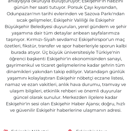
anlayışıyla okuruyla buluşturuyor; Eskişehir'in nabzını
günün her saati tutuyor. Porsuk Çayı kıyısından,
Odunpazarı'nın tarihi evlerinden ve Sazova Parkı'ndan
sıcak gelişmeler, Eskişehir Valiliği ile Eskişehir
Büyükşehir Belediyesi duyuruları, yerel gündem ve şehir
yaşamına dair tüm detaylar anbean sayfalarımıza
taşınıyor. Kırmızı-Siyah sevdamız Eskişehirspor'un maç
özetleri, fikstür, transfer ve spor haberleriyle sporun kalbi
burada atıyor. Üç büyük üniversitesiyle Türkiye'nin
öğrenci başkenti Eskişehir'in ekonomisinden sanayi,
gayrimenkul ve ticaret gelişmelerine kadar şehrin tüm
dinamikleri yakından takip ediliyor. Vatandaşın günlük
yaşamını kolaylaştıran Eskişehir nöbetçi eczane listesi,
namaz ve ezan vakitleri, anlık hava durumu, tramvay ve
ulaşım bilgileri, etkinlik rehberi ve önemli duyurular
güncel olarak sunulur. Merkezden ilçelere kadar
Eskişehir'in sesi olan Eskişehir Haber Ajansı; doğru, hızlı
ve güvenilir Eskişehir haberlerine ulaşmanın adresi.