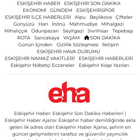
ESKİŞEHİR HABER
ESKİŞEHİR SON DAKİKA
EKONOMİ
GÜNDEM
ESKİŞEHİRSPOR
ESKİŞEHİR İLÇE HABERLERİ
Alpu
Beylikova
Çifteler
Günyüzü
Han
İnönü
Mahmudiye
Mihalgazi
Mihalıççık
Odunpazarı
Seyitgazi
Sivrihisar
Tepebaşı
ROTA
Sarıcakaya
YAŞAM
SON DAKİKA
Günün İçinden
Gizlilik Sözleşmesi
İletişim
ESKİŞEHİR HAVA DURUMU
ESKİŞEHİR NAMAZ VAKİTLERİ
ESKİŞEHİR HABERLERİ
Eskişehir Nöbetçi Eczaneler
Eskişehir Köşe Yazıları
Eskişehir Haber: Eskişehir Son Dakika Haberleri |
Eskişehir Haber Ajansı: Eskişehir haber denildiğinde akla
gelen ilk adres olan Eskişehir Haber Ajansı, şehrin en
güncel gelişmelerini tarafsız ve güvenilir yayıncılık