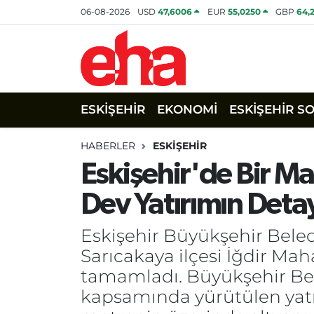
06-08-2026
USD
47,6006
EUR
55,0250
GBP
64,
ESKİŞEHİR
EKONOMİ
ESKİŞEHİR S
HABERLER
ESKİŞEHİR
Eskişehir'de Bir Ma
Dev Yatırımın Detay
Eskişehir Büyükşehir Beled
Sarıcakaya ilçesi İğdir Mah
tamamladı. Büyükşehir Bel
kapsamında yürütülen yatır