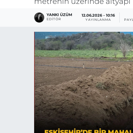
metrenin üzerinde altyapı h
YANKI ÜZÜM
12.06.2026 - 10:16
EDITÖR
YAYINLANMA
PAY