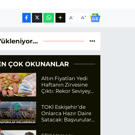
-
+
A
A
Yükleniyor...
EN ÇOK OKUNANLAR
Altın Fiyatları Yedi
Haftanın Zirvesine
Çıktı: Rekor Seviyeye
Yaklaşıyor
TOKİ Eskişehir’de
Onlarca Hazır Daire
Satacak: Başvurular
Hızlandırıldı