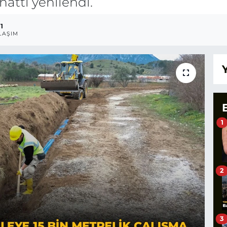
attı yenilendi.
1
LAŞIM
1
2
3