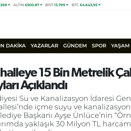
2398
ALTIN
6500.87
BİST
13.799
BTC
64.643,95
ON DAKİKA
YAZARLAR
GÜNDEM
SPOR
YAŞAM
halleye 15 Bin Metrelik Ç
ları Açıklandı
iyesi Su ve Kanalizasyon İdaresi Ge
allesi’nde içme suyu ve kanalizasyon 
ediye Başkanı Ayşe Ünlüce’nin “Örne
ımda yaklaşık 30 Milyon TL harcama 