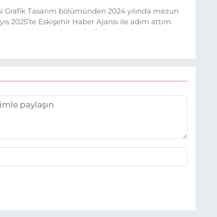
esi Grafik Tasarım bölümünden 2024 yılında mezun
s 2025’te Eskişehir Haber Ajansı ile adım attım.
rine sadık kalarak ve etik ilkeleri benimseyerek,
ru ve sıcak şekilde takipçilerimize aktarmayı