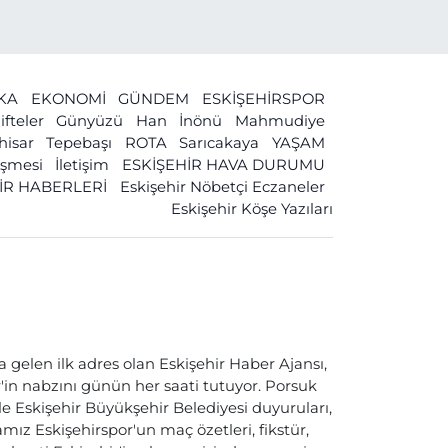
İKA
EKONOMİ
GÜNDEM
ESKİŞEHİRSPOR
ifteler
Günyüzü
Han
İnönü
Mahmudiye
ihisar
Tepebaşı
ROTA
Sarıcakaya
YAŞAM
leşmesi
İletişim
ESKİŞEHİR HAVA DURUMU
İR HABERLERİ
Eskişehir Nöbetçi Eczaneler
Eskişehir Köşe Yazıları
a gelen ilk adres olan Eskişehir Haber Ajansı,
ir'in nabzını günün her saati tutuyor. Porsuk
ile Eskişehir Büyükşehir Belediyesi duyuruları,
ız Eskişehirspor'un maç özetleri, fikstür,