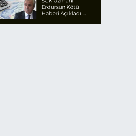
SGK Uzmanı
Erdursun Kötü
Haberi Açıkladı:
Emekli Maaş Zammı
İçin Net Rakam