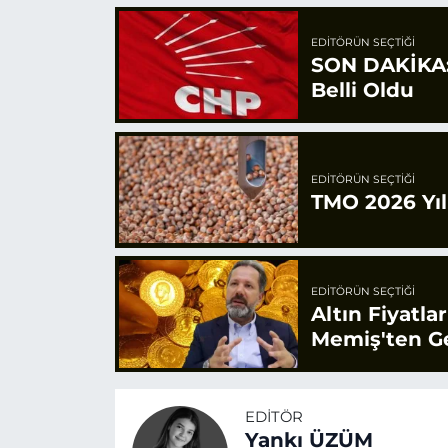
EDITÖRÜN SEÇTIĞI
SON DAKİKA: 
Belli Oldu
EDITÖRÜN SEÇTIĞI
TMO 2026 Yılı
EDITÖRÜN SEÇTIĞI
Altın Fiyatla
Memiş'ten Ge
EDITÖR
Yankı ÜZÜM