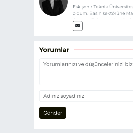
Eskişehir Teknik Üniversit
oldum. Basın sektörüne Mayı
Gazeteciliğin temel değerle
Eskişehir gündemini en doğ
hedefliyorum.
Yorumlar
Gönder