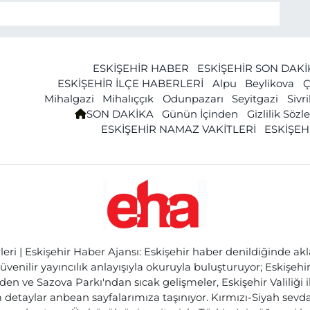
ESKİŞEHİR HABER
ESKİŞEHİR SON DAK
ESKİŞEHİR İLÇE HABERLERİ
Alpu
Beylikova
Ç
Mihalgazi
Mihalıççık
Odunpazarı
Seyitgazi
Sivr
SON DAKİKA
Günün İçinden
Gizlilik Söz
ESKİŞEHİR NAMAZ VAKİTLERİ
ESKİŞEH
ri | Eskişehir Haber Ajansı: Eskişehir haber denildiğinde akl
üvenilir yayıncılık anlayışıyla okuruyla buluşturuyor; Eskişeh
den ve Sazova Parkı'ndan sıcak gelişmeler, Eskişehir Valiliği 
etaylar anbean sayfalarımıza taşınıyor. Kırmızı-Siyah sevdam