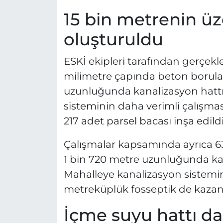
15 bin metrenin üze
oluşturuldu
ESKİ ekipleri tarafından gerçekl
milimetre çapında beton borular
uzunluğunda kanalizasyon hattı 
sisteminin daha verimli çalışma
217 adet parsel bacası inşa edildi
Çalışmalar kapsamında ayrıca 63
1 bin 720 metre uzunluğunda kana
Mahalleye kanalizasyon sistemin
metreküplük fosseptik de kazand
İçme suyu hattı da