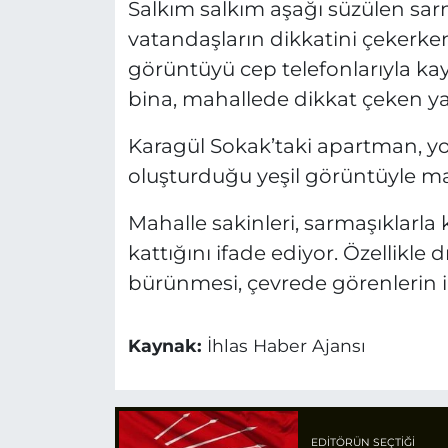
Salkım salkım aşağı süzülen sa
vatandaşların dikkatini çekerke
görüntüyü cep telefonlarıyla k
bina, mahallede dikkat çeken yap
Karagül Sokak’taki apartman, y
oluşturduğu yeşil görüntüyle ma
Mahalle sakinleri, sarmaşıklarla
kattığını ifade ediyor. Özellikl
bürünmesi, çevrede görenlerin i
Kaynak:
İhlas Haber Ajansı
EDITÖRÜN SEÇTIĞI