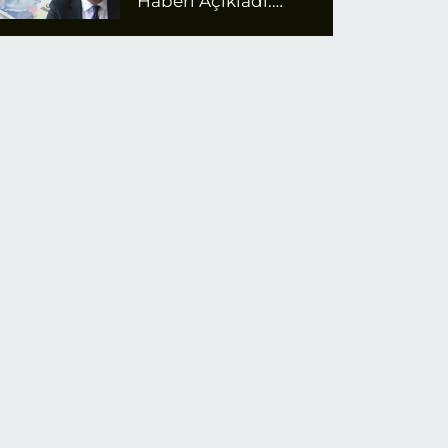
Haberi Açıkladı:
Emekli Maaş Zammı
İçin Net Rakam