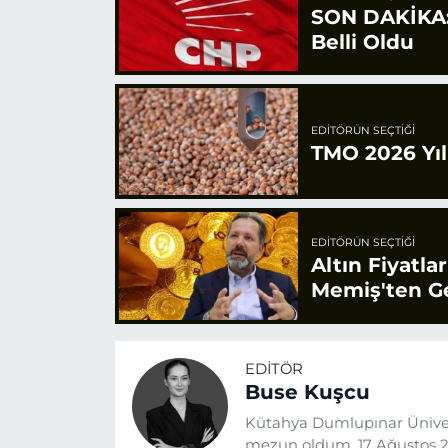
SON DAKİKA: 
Belli Oldu
EDITÖRÜN SEÇTIĞI
TMO 2026 Yılı
EDITÖRÜN SEÇTIĞI
Altın Fiyatla
Memiş'ten Ge
EDITÖR
Buse Kuşcu
Kütahya Dumlupınar Üniver
mezun oldum. 17 Ağustos 20