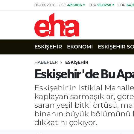
06-08-2026
USD
47,6006
EUR
55,0250
GBP
64,
ESKİŞEHİR
EKONOMİ
ESKİŞEHİR S
HABERLER
ESKİŞEHİR
Eskişehir'de Bu A
Eskişehir’in İstiklal Maha
kaplayan sarmaşıklar, gören
saran yeşil bitki örtüsü, m
binanın büyük bölümünü k
dikkatini çekiyor.