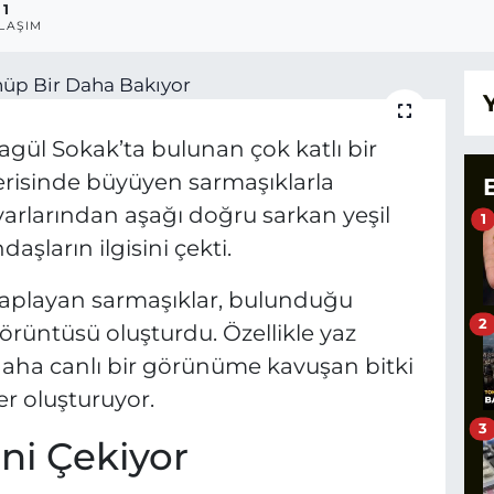
1
LAŞIM
aragül Sokak’ta bulunan çok katlı bir
çerisinde büyüyen sarmaşıklarla
rlarından aşağı doğru sarkan yeşil
1
şların ilgisini çekti.
playan sarmaşıklar, bulunduğu
2
örüntüsü oluşturdu. Özellikle yaz
 daha canlı bir görünüme kavuşan bitki
er oluşturuyor.
3
ini Çekiyor