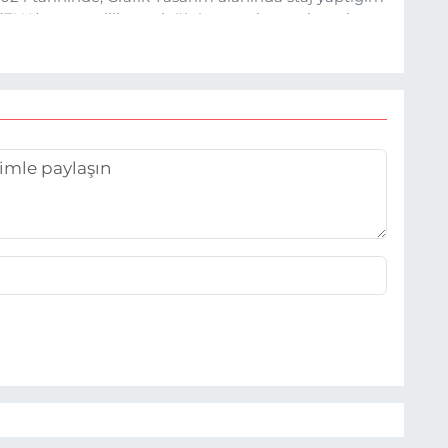
 (EHA) gazetecilik mesleğinin temel unsurlarından
 etkisiyle basın sektörüne adım attım.