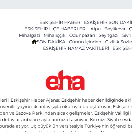
ESKİŞEHİR HABER
ESKİŞEHİR SON DAK
ESKİŞEHİR İLÇE HABERLERİ
Alpu
Beylikova
Ç
Mihalgazi
Mihalıççık
Odunpazarı
Seyitgazi
Sivr
SON DAKİKA
Günün İçinden
Gizlilik Söz
ESKİŞEHİR NAMAZ VAKİTLERİ
ESKİŞEH
ri | Eskişehir Haber Ajansı: Eskişehir haber denildiğinde akl
üvenilir yayıncılık anlayışıyla okuruyla buluşturuyor; Eskişeh
den ve Sazova Parkı'ndan sıcak gelişmeler, Eskişehir Valiliği 
etaylar anbean sayfalarımıza taşınıyor. Kırmızı-Siyah sevdam
 burada atıyor. Üç büyük üniversitesiyle Türkiye'nin öğrenci 