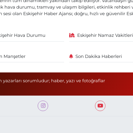
ehrin tüm dinamikleri yakından takip ediliyor. Vatandaşın gü
lık hava durumu, tramvay ve ulaşım bilgileri, etkinlik rehber
 sesi olan Eskişehir Haber Ajansı; doğru, hızlı ve güvenilir E
kişehir Hava Durumu
Eskişehir Namaz Vakitleri
 Manşetler
Son Dakika Haberleri
n yazarları sorumludur; haber, yazı ve fotoğraflar