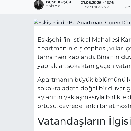
BUSE KUŞCU
27.05.2026 - 13:16
EDITÖR
YAYINLANMA
PAY
Eskişehir’in İstiklal Mahallesi K
apartmanın dış cephesi, yıllar i
tamamen kaplandı. Binanın duva
yapraklar, sokaktan geçen vatanda
Apartmanın büyük bölümünü ka
sokakta adeta doğal bir duvar g
aylarının yaklaşmasıyla birlikte
örtüsü, çevrede farklı bir atmosf
Vatandaşların İlgis