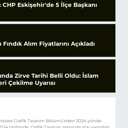
CHP Eskişehir'de 5 İlçe Başkanı
 Fındık Alım Fiyatlarını Açıkladı
rında Zirve Tarihi Belli Oldu: İslam
ri Çekilme Uyarısı
sitesi Grafik Tasarım Bölümü’nden 2024 yılında
24 tarihinde, Grafik Tasarım alanında staj yaptığım