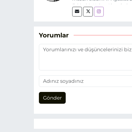
Eskişehir Haber Ajansı’nda
biri olan merak duygusunun
Yorumlar
Gönder