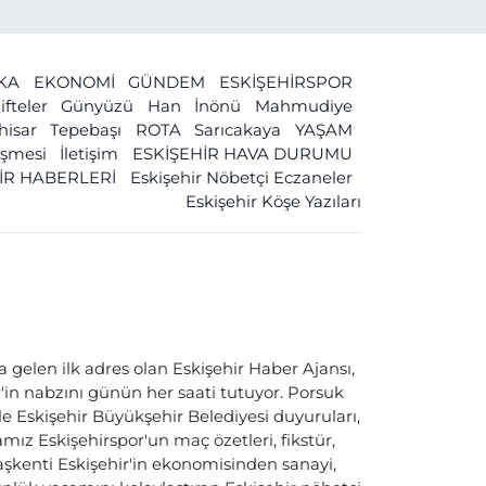
İKA
EKONOMİ
GÜNDEM
ESKİŞEHİRSPOR
ifteler
Günyüzü
Han
İnönü
Mahmudiye
ihisar
Tepebaşı
ROTA
Sarıcakaya
YAŞAM
leşmesi
İletişim
ESKİŞEHİR HAVA DURUMU
İR HABERLERİ
Eskişehir Nöbetçi Eczaneler
Eskişehir Köşe Yazıları
a gelen ilk adres olan Eskişehir Haber Ajansı,
ir'in nabzını günün her saati tutuyor. Porsuk
ile Eskişehir Büyükşehir Belediyesi duyuruları,
ız Eskişehirspor'un maç özetleri, fikstür,
başkenti Eskişehir'in ekonomisinden sanayi,