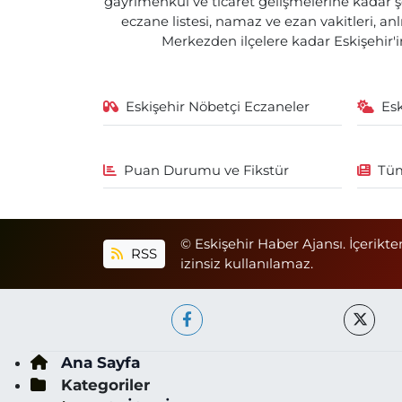
gayrimenkul ve ticaret gelişmelerine kadar ş
eczane listesi, namaz ve ezan vakitleri, an
Merkezden ilçelere kadar Eskişehir'in
Eskişehir Nöbetçi Eczaneler
Es
Puan Durumu ve Fikstür
Tüm
© Eskişehir Haber Ajansı. İçerikte
RSS
izinsiz kullanılamaz.
Ana Sayfa
Kategoriler