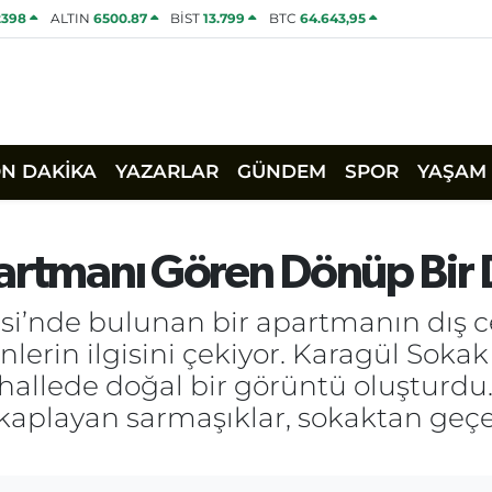
2398
ALTIN
6500.87
BİST
13.799
BTC
64.643,95
ON DAKİKA
YAZARLAR
GÜNDEM
SPOR
YAŞAM
partmanı Gören Dönüp Bir 
llesi’nde bulunan bir apartmanın dı
lerin ilgisini çekiyor. Karagül Sokak
ahallede doğal bir görüntü oluşturdu.
aplayan sarmaşıklar, sokaktan geçe