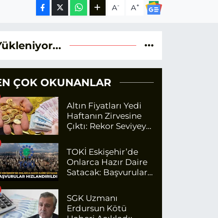
-
+
A
A
Yükleniyor...
EN ÇOK OKUNANLAR
Altın Fiyatları Yedi
Haftanın Zirvesine
Çıktı: Rekor Seviyeye
Yaklaşıyor
TOKİ Eskişehir’de
Onlarca Hazır Daire
Satacak: Başvurular
Hızlandırıldı
SGK Uzmanı
Erdursun Kötü