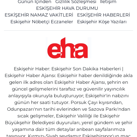
Günün İçinden
Gizlilik Sözleşmesi
İletişim
ESKİŞEHİR HAVA DURUMU
ESKİŞEHİR NAMAZ VAKİTLERİ
ESKİŞEHİR HABERLERİ
Eskişehir Nöbetçi Eczaneler
Eskişehir Köşe Yazıları
Eskişehir Haber: Eskişehir Son Dakika Haberleri |
Eskişehir Haber Ajansı: Eskişehir haber denildiğinde akla
gelen ilk adres olan Eskişehir Haber Ajansı, şehrin en
güncel gelişmelerini tarafsız ve güvenilir yayıncılık
anlayışıyla okuruyla buluşturuyor; Eskişehir'in nabzını
günün her saati tutuyor. Porsuk Çayı kıyısından,
Odunpazarı'nın tarihi evlerinden ve Sazova Parkı'ndan
sıcak gelişmeler, Eskişehir Valiliği ile Eskişehir
Büyükşehir Belediyesi duyuruları, yerel gündem ve şehir
yaşamına dair tüm detaylar anbean sayfalarımıza
taşınıyor. Kırmızı-Siyah sevdamız Eskişehirspor'un maç