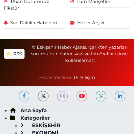
Puan Durumu ve
Tüm Manşetler
Fikstür
Son Dakika Haberleri
Haber Arşivi
© Eskişehir Haber Ajansı. İçerikten yazarları
RSS
sorumludur; haber, yazı ve fotoğraflar izinsiz
kullanılamaz.
Haber Yazılımı:
TE Bilişim
Ana Sayfa
Kategoriler
ESKİŞEHİR
EKONOMİ