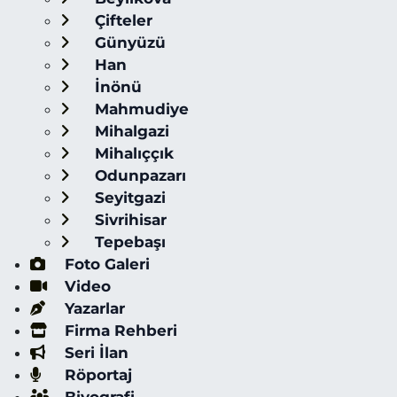
Çifteler
Günyüzü
Han
İnönü
Mahmudiye
Mihalgazi
Mihalıççık
Odunpazarı
Seyitgazi
Sivrihisar
Tepebaşı
Foto Galeri
Video
Yazarlar
Firma Rehberi
Seri İlan
Röportaj