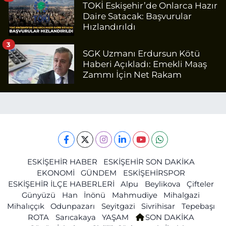
TOKİ Eskişehir’de Onlarca Hazır
Daire Satacak: Başvurular
Hızlandırıldı
3
SGK Uzmanı Erdursun Kötü
Haberi Açıkladı: Emekli Maaş
Zammı İçin Net Rakam
ESKİŞEHİR HABER
ESKİŞEHİR SON DAKİKA
EKONOMİ
GÜNDEM
ESKİŞEHİRSPOR
ESKİŞEHİR İLÇE HABERLERİ
Alpu
Beylikova
Çifteler
Günyüzü
Han
İnönü
Mahmudiye
Mihalgazi
Mihalıççık
Odunpazarı
Seyitgazi
Sivrihisar
Tepebaşı
ROTA
Sarıcakaya
YAŞAM
SON DAKİKA