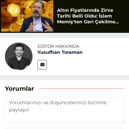
Altın Fiyatlarında Zirve
Tarihi Belli Oldu: İslam
Memiş'ten Geri Çekilme
Uyarısı
EDITÖR HAKKINDA
Yusufhan Toraman
Yorumlar