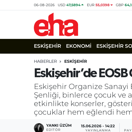
06-08-2026
USD
47,5894
EUR
55,0398
GBP
64,
ESKİŞEHİR
EKONOMİ
ESKİŞEHİR S
HABERLER
ESKİŞEHİR
Eskişehir’de EOSB 
Eskişehir Organize Sanayi
Şenliği, binlerce çocuk ve 
etkinlikte konserler, göster
çocuklar hem eğlendi hem 
YANKI ÜZÜM
15.06.2026 - 14:22
EDITÖR
YAYINLANMA
PAY