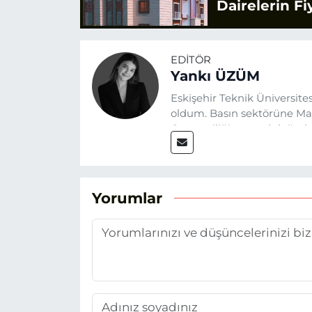
Dairelerin Fiy
EDITÖR
Yankı ÜZÜM
Eskişehir Teknik Üniversit
oldum. Basın sektörüne Mayı
Gazeteciliğin temel değerle
Eskişehir gündemini en doğ
hedefliyorum.
Yorumlar