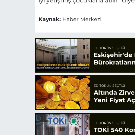
iyi yetişmiş çocuklarla atılır” diy
Kaynak:
Haber Merkezi
EDITÖRÜN SEÇTIĞI
Eskişehir'de 
Bürokratların
EDITÖRÜN SEÇTIĞI
Altında Zirv
Yeni Fiyat A
EDITÖRÜN SEÇTIĞI
TOKİ 540 Konu