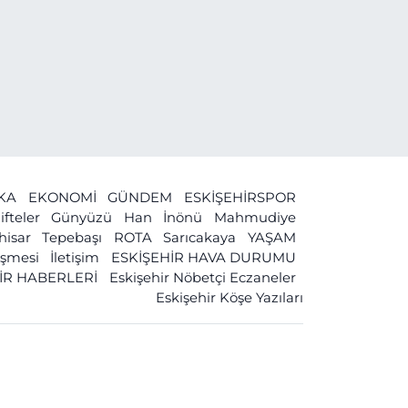
İKA
EKONOMİ
GÜNDEM
ESKİŞEHİRSPOR
ifteler
Günyüzü
Han
İnönü
Mahmudiye
ihisar
Tepebaşı
ROTA
Sarıcakaya
YAŞAM
leşmesi
İletişim
ESKİŞEHİR HAVA DURUMU
İR HABERLERİ
Eskişehir Nöbetçi Eczaneler
Eskişehir Köşe Yazıları