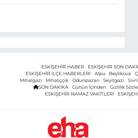
ESKİŞEHİR HABER
ESKİŞEHİR SON DAK
ESKİŞEHİR İLÇE HABERLERİ
Alpu
Beylikova
Ç
Mihalgazi
Mihalıççık
Odunpazarı
Seyitgazi
Sivr
SON DAKİKA
Günün İçinden
Gizlilik Söz
ESKİŞEHİR NAMAZ VAKİTLERİ
ESKİŞEH