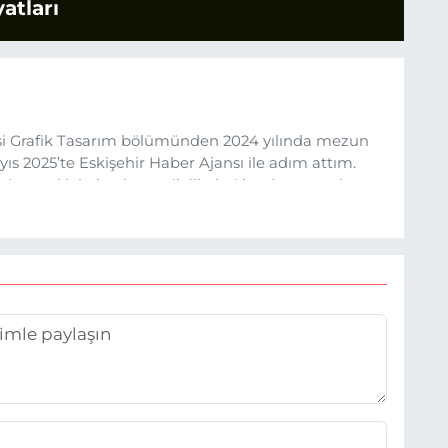
atları
esi Grafik Tasarım bölümünden 2024 yılında mezun
s 2025’te Eskişehir Haber Ajansı ile adım attım.
rine sadık kalarak ve etik ilkeleri benimseyerek,
ru ve sıcak şekilde takipçilerimize aktarmayı