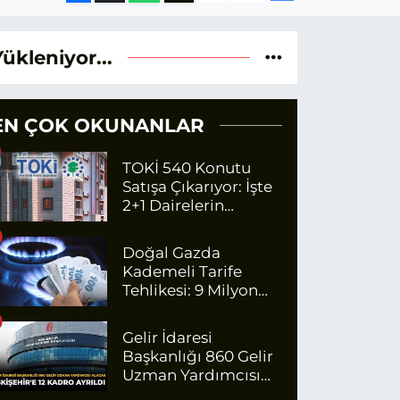
Yükleniyor...
EN ÇOK OKUNANLAR
TOKİ 540 Konutu
Satışa Çıkarıyor: İşte
2+1 Dairelerin
Fiyatları
Doğal Gazda
Kademeli Tarife
Tehlikesi: 9 Milyon
Kişi Fazla Para
Ödeyecek
Gelir İdaresi
Başkanlığı 860 Gelir
Uzman Yardımcısı
Alacak: Eskişehir'e 12