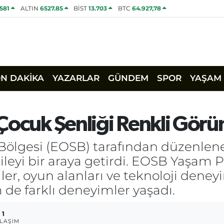
1581
ALTIN
6527.85
BİST
13.703
BTC
64.927,78
ON DAKİKA
YAZARLAR
GÜNDEM
SPOR
YAŞAM
Çocuk Şenliği Renkli Görü
 Bölgesi (EOSB) tarafından düzenle
aileyi bir araya getirdi. EOSB Yaşam P
iler, oyun alanları ve teknoloji deneyi
de farklı deneyimler yaşadı.
1
LAŞIM