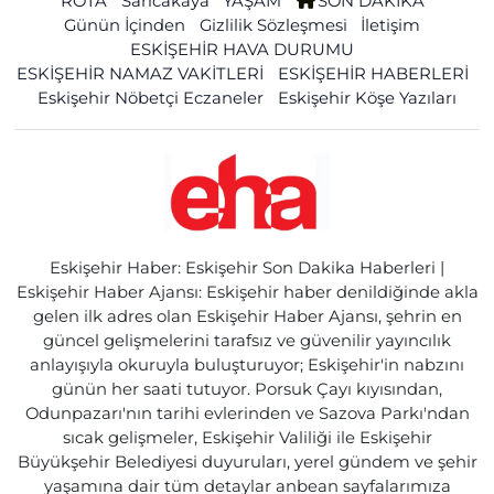
ROTA
Sarıcakaya
YAŞAM
SON DAKİKA
Günün İçinden
Gizlilik Sözleşmesi
İletişim
ESKİŞEHİR HAVA DURUMU
ESKİŞEHİR NAMAZ VAKİTLERİ
ESKİŞEHİR HABERLERİ
Eskişehir Nöbetçi Eczaneler
Eskişehir Köşe Yazıları
Eskişehir Haber: Eskişehir Son Dakika Haberleri |
Eskişehir Haber Ajansı: Eskişehir haber denildiğinde akla
gelen ilk adres olan Eskişehir Haber Ajansı, şehrin en
güncel gelişmelerini tarafsız ve güvenilir yayıncılık
anlayışıyla okuruyla buluşturuyor; Eskişehir'in nabzını
günün her saati tutuyor. Porsuk Çayı kıyısından,
Odunpazarı'nın tarihi evlerinden ve Sazova Parkı'ndan
sıcak gelişmeler, Eskişehir Valiliği ile Eskişehir
Büyükşehir Belediyesi duyuruları, yerel gündem ve şehir
yaşamına dair tüm detaylar anbean sayfalarımıza