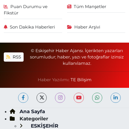
Puan Durumu ve
Tüm Manşetler
Fikstür
Son Dakika Haberleri
Haber Arşivi
© Eskişehir Haber Ajansı. İçerikten yazarları
RSS
sorumludur; haber, yazı ve fotoğraflar izinsiz
kullanılamaz.
Haber Yazılımı:
TE Bilişim
Ana Sayfa
Kategoriler
ESKİŞEHİR