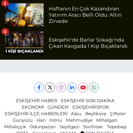
2
Haftanın En Çok Kazandıran
Yatırım Aracı Belli Oldu: Altın
Zirvede
3
Eskişehir'de Barlar Sokağı'nda
Çıkan Kavgada 1 Kişi Bıçaklandı
ESKİŞEHİR HABER
ESKİŞEHİR SON DAKİKA
EKONOMİ
GÜNDEM
ESKİŞEHİRSPOR
ESKİŞEHİR İLÇE HABERLERİ
Alpu
Beylikova
Çifteler
Günyüzü
Han
İnönü
Mahmudiye
Mihalgazi
Mihalıççık
Odunpazarı
Seyitgazi
Sivrihisar
Tepebaşı