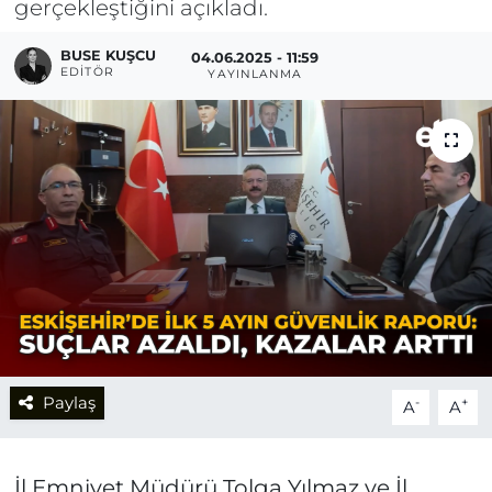
gerçekleştiğini açıkladı.
BUSE KUŞCU
04.06.2025 - 11:59
EDITÖR
YAYINLANMA
Paylaş
-
+
A
A
İl Emniyet Müdürü Tolga Yılmaz ve İl