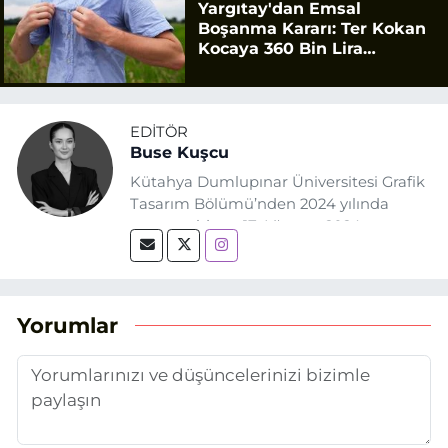
Yargıtay'dan Emsal
Boşanma Kararı: Ter Kokan
Kocaya 360 Bin Lira
Tazminat
EDITÖR
Buse Kuşcu
Kütahya Dumlupınar Üniversitesi Grafik
Tasarım Bölümü’nden 2024 yılında
mezun oldum. 17 Ağustos 2024
tarihinde, Grafik Tasarım alanında staj
yaptığım Eskişehir Haber Ajansı’nda
(EHA) gazetecilik mesleğinin temel
unsurlarından biri olan merak
Yorumlar
duygusunun etkisiyle basın sektörüne
adım attım.