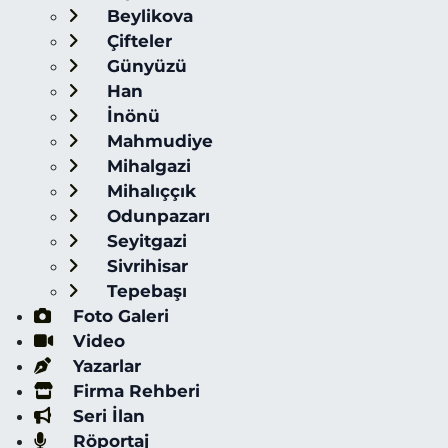
Beylikova
Çifteler
Günyüzü
Han
İnönü
Mahmudiye
Mihalgazi
Mihalıççık
Odunpazarı
Seyitgazi
Sivrihisar
Tepebaşı
Foto Galeri
Video
Yazarlar
Firma Rehberi
Seri İlan
Röportaj