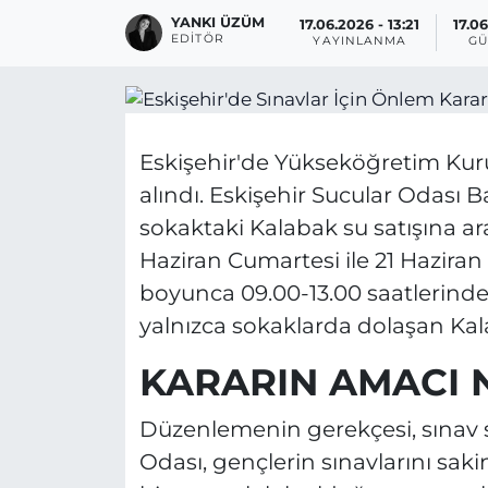
YANKI ÜZÜM
17.06.2026 - 13:21
17.06
EDITÖR
YAYINLANMA
GÜ
Eskişehir'de Yükseköğretim Kurum
alındı. Eskişehir Sucular Odası 
sokaktaki Kalabak su satışına a
Haziran Cumartesi ile 21 Haziran
boyunca 09.00-13.00 saatlerind
yalnızca sokaklarda dolaşan Kala
KARARIN AMACI 
Düzenlemenin gerekçesi, sınav s
Odası, gençlerin sınavlarını sa