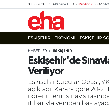
07-08-2026
USD
47,6704
EUR
55,0406
GBP
64,
ESKİŞEHİR
EKONOMİ
ESKİŞEHİR S
HABERLER
ESKİŞEHİR
Eskişehir'de Sınavl
Veriliyor
Eskişehir Sucular Odası, YK
açıkladı. Karara göre 20-21
öğrencilerin sınav sırasında
itibarıyla yeniden başlayacağ