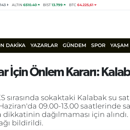
2143
ALTIN
6510.40
BİST
13.799
BTC
64.225,61
ON DAKİKA
YAZARLAR
GÜNDEM
SPOR
YAŞAM
ar İçin Önlem Kararı: Kalab
S sırasında sokaktaki Kalabak su satı
 Haziran'da 09.00-13.00 saatlerinde 
 dikkatinin dağılmaması için alındı. 
ı bildirildi.