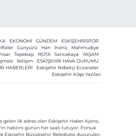
İKA
EKONOMİ
GÜNDEM
ESKİŞEHİRSPOR
ifteler
Günyüzü
Han
İnönü
Mahmudiye
ihisar
Tepebaşı
ROTA
Sarıcakaya
YAŞAM
leşmesi
İletişim
ESKİŞEHİR HAVA DURUMU
İR HABERLERİ
Eskişehir Nöbetçi Eczaneler
Eskişehir Köşe Yazıları
a gelen ilk adres olan Eskişehir Haber Ajansı,
ir'in nabzını günün her saati tutuyor. Porsuk
ile Eskişehir Büyükşehir Belediyesi duyuruları,