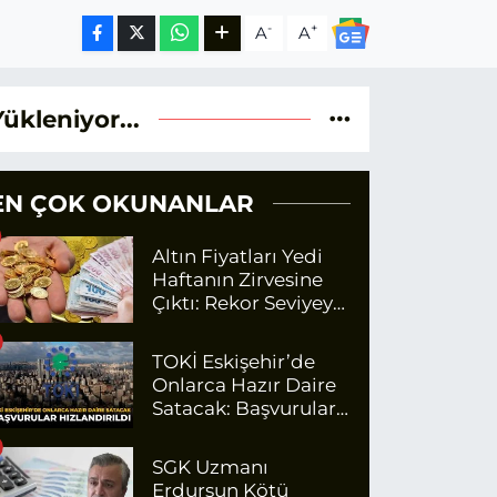
-
+
A
A
Yükleniyor...
EN ÇOK OKUNANLAR
Altın Fiyatları Yedi
Haftanın Zirvesine
Çıktı: Rekor Seviyeye
Yaklaşıyor
TOKİ Eskişehir’de
Onlarca Hazır Daire
Satacak: Başvurular
Hızlandırıldı
SGK Uzmanı
Erdursun Kötü