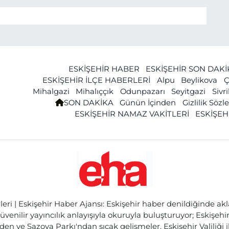
ESKİŞEHİR HABER
ESKİŞEHİR SON DAK
ESKİŞEHİR İLÇE HABERLERİ
Alpu
Beylikova
Ç
Mihalgazi
Mihalıççık
Odunpazarı
Seyitgazi
Sivr
SON DAKİKA
Günün İçinden
Gizlilik Söz
ESKİŞEHİR NAMAZ VAKİTLERİ
ESKİŞEH
ri | Eskişehir Haber Ajansı: Eskişehir haber denildiğinde akl
üvenilir yayıncılık anlayışıyla okuruyla buluşturuyor; Eskişeh
den ve Sazova Parkı'ndan sıcak gelişmeler, Eskişehir Valiliği 