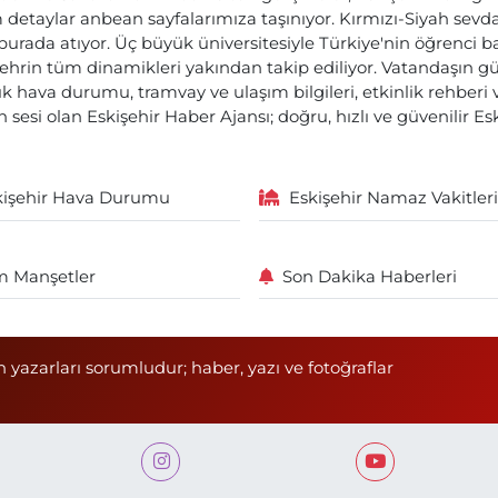
etaylar anbean sayfalarımıza taşınıyor. Kırmızı-Siyah sevdam
 burada atıyor. Üç büyük üniversitesiyle Türkiye'nin öğrenci 
ehrin tüm dinamikleri yakından takip ediliyor. Vatandaşın gü
lık hava durumu, tramvay ve ulaşım bilgileri, etkinlik rehber
 sesi olan Eskişehir Haber Ajansı; doğru, hızlı ve güvenilir E
kişehir Hava Durumu
Eskişehir Namaz Vakitleri
 Manşetler
Son Dakika Haberleri
n yazarları sorumludur; haber, yazı ve fotoğraflar