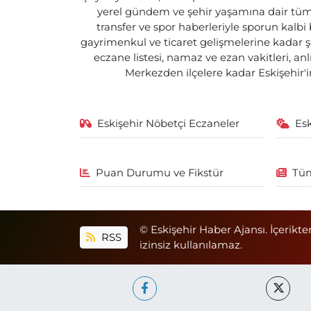
yerel gündem ve şehir yaşamına dair tüm d
transfer ve spor haberleriyle sporun kalbi
gayrimenkul ve ticaret gelişmelerine kadar ş
eczane listesi, namaz ve ezan vakitleri, an
Merkezden ilçelere kadar Eskişehir'in
Eskişehir Nöbetçi Eczaneler
Es
Puan Durumu ve Fikstür
Tüm
© Eskişehir Haber Ajansı. İçerikte
RSS
izinsiz kullanılamaz.