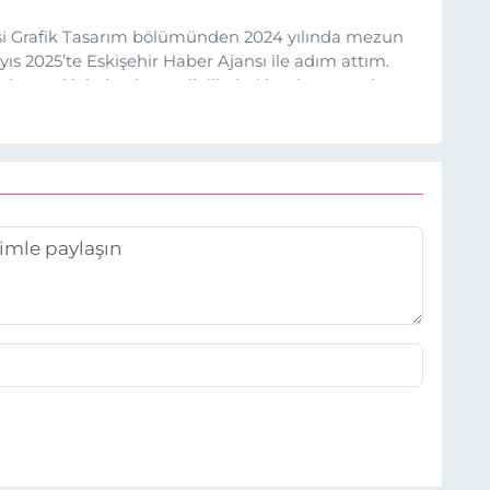
esi Grafik Tasarım bölümünden 2024 yılında mezun
s 2025’te Eskişehir Haber Ajansı ile adım attım.
rine sadık kalarak ve etik ilkeleri benimseyerek,
ru ve sıcak şekilde takipçilerimize aktarmayı