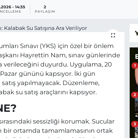
.2026 - 14:35
2
NCELLEME
PAYLAŞIM
ları Sınavı (YKS) için özel bir önlem
Başkanı Hayrettin Nam, sınav günlerinde
ra verileceğini duyurdu. Uygulama, 20
1
 Pazar gününü kapsıyor. İki gün
e satış yapılmayacak. Düzenleme,
bak su satış araçlarını kapsıyor.
2
NE?
ırasındaki sessizliği korumak. Sucular
3
kin bir ortamda tamamlamasının ortak