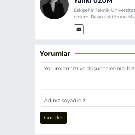
Yankı ÜZÜM
Eskişehir Teknik Üniversit
oldum. Basın sektörüne Mayı
Gazeteciliğin temel değerle
Eskişehir gündemini en doğ
hedefliyorum.
Yorumlar
Gönder