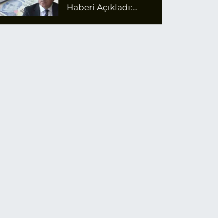
Haberi Açıkladı:
Emekli Maaş Zammı
İçin Net Rakam