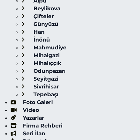
Alpu
Beylikova
Çifteler
Günyüzü
Han
İnönü
Mahmudiye
Mihalgazi
Mihalıççık
Odunpazarı
Seyitgazi
Sivrihisar
Tepebaşı
Foto Galeri
Video
Yazarlar
Firma Rehberi
Seri İlan