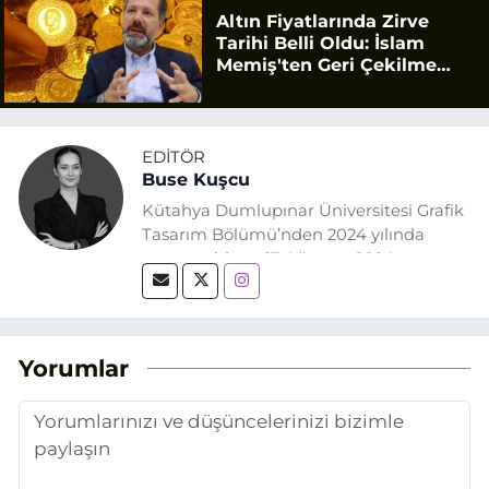
Altın Fiyatlarında Zirve
Tarihi Belli Oldu: İslam
Memiş'ten Geri Çekilme
Uyarısı
EDITÖR
Buse Kuşcu
Kütahya Dumlupınar Üniversitesi Grafik
Tasarım Bölümü’nden 2024 yılında
mezun oldum. 17 Ağustos 2024
tarihinde, Grafik Tasarım alanında staj
yaptığım Eskişehir Haber Ajansı’nda
(EHA) gazetecilik mesleğinin temel
unsurlarından biri olan merak
Yorumlar
duygusunun etkisiyle basın sektörüne
adım attım.