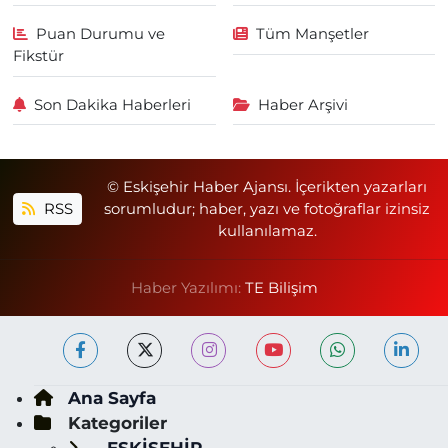
Puan Durumu ve
Tüm Manşetler
Fikstür
Son Dakika Haberleri
Haber Arşivi
© Eskişehir Haber Ajansı. İçerikten yazarları
RSS
sorumludur; haber, yazı ve fotoğraflar izinsiz
kullanılamaz.
Haber Yazılımı:
TE Bilişim
Ana Sayfa
Kategoriler