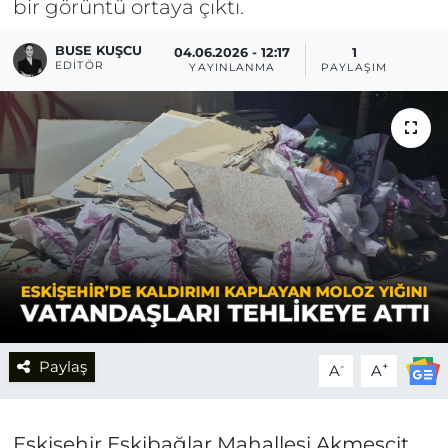
bir görüntü ortaya çıktı.
BUSE KUŞCU
04.06.2026 - 12:17
1
EDITÖR
YAYINLANMA
PAYLAŞIM
Paylaş
-
+
A
A
Eskişehir Eskibağlar Mahallesi Akmescit