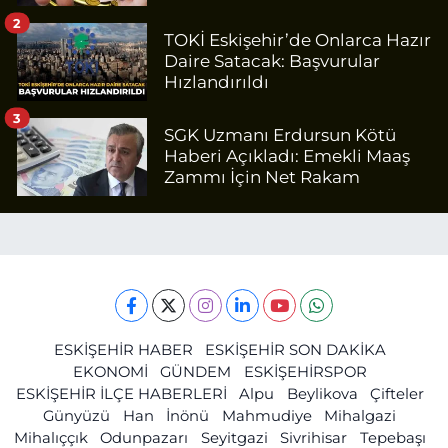
2
TOKİ Eskişehir’de Onlarca Hazır
Daire Satacak: Başvurular
Hızlandırıldı
3
SGK Uzmanı Erdursun Kötü
Haberi Açıkladı: Emekli Maaş
Zammı İçin Net Rakam
ESKİŞEHİR HABER
ESKİŞEHİR SON DAKİKA
EKONOMİ
GÜNDEM
ESKİŞEHİRSPOR
ESKİŞEHİR İLÇE HABERLERİ
Alpu
Beylikova
Çifteler
Günyüzü
Han
İnönü
Mahmudiye
Mihalgazi
Mihalıççık
Odunpazarı
Seyitgazi
Sivrihisar
Tepebaşı