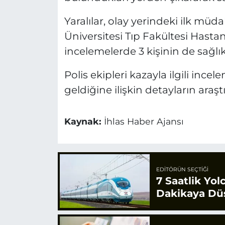
Yaralılar, olay yerindeki ilk m
Üniversitesi Tıp Fakültesi Hastan
incelemelerde 3 kişinin de sağl
Polis ekipleri kazayla ilgili inc
geldiğine ilişkin detayların araştırı
Kaynak:
İhlas Haber Ajansı
EDITÖRÜN SEÇTIĞI
7 Saatlik Yol
Dakikaya Dü