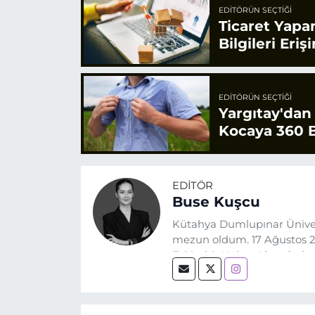
EDITÖRÜN SEÇTIĞI
Ticaret Yapa
Bilgileri Eriş
EDITÖRÜN SEÇTIĞI
Yargıtay'dan
Kocaya 360 B
EDITÖR
Buse Kuşcu
Kütahya Dumlupınar Üniver
mezun oldum. 17 Ağustos 20
Eskişehir Haber Ajansı’nda
biri olan merak duygusunun