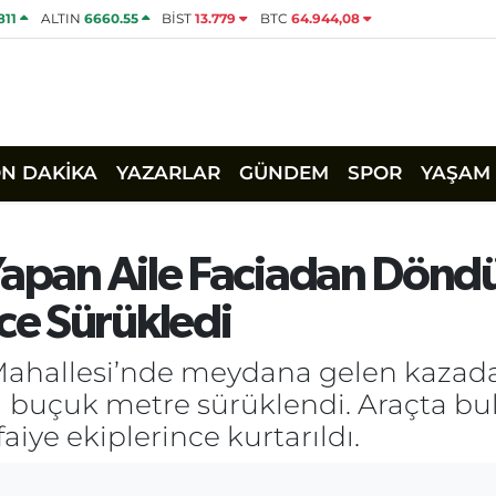
811
ALTIN
6660.55
BİST
13.779
BTC
64.944,08
ON DAKİKA
YAZARLAR
GÜNDEM
SPOR
YAŞAM
Yapan Aile Faciadan Döndü
e Sürükledi
 Mahallesi’nde meydana gelen kazad
 1 buçuk metre sürüklendi. Araçta bu
faiye ekiplerince kurtarıldı.