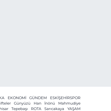
İKA
EKONOMİ
GÜNDEM
ESKİŞEHİRSPOR
ifteler
Günyüzü
Han
İnönü
Mahmudiye
ihisar
Tepebaşı
ROTA
Sarıcakaya
YAŞAM