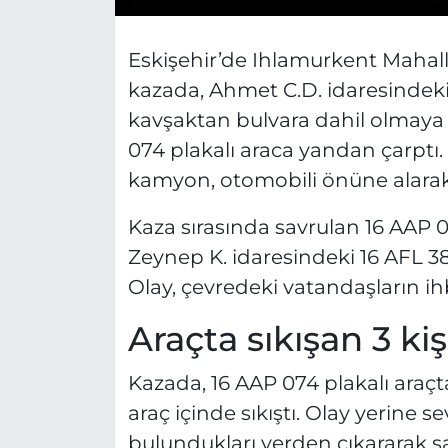
Eskişehir’de Ihlamurkent Mahal
kazada, Ahmet C.D. idaresindeki
kavşaktan bulvara dahil olmaya
074 plakalı araca yandan çarp
kamyon, otomobili önüne alarak 
Kaza sırasında savrulan 16 AAP 0
Zeynep K. idaresindeki 16 AFL 38
Olay, çevredeki vatandaşların ihb
Araçta sıkışan 3 kiş
Kazada, 16 AAP 074 plakalı araç
araç içinde sıkıştı. Olay yerine sev
bulundukları yerden çıkararak sağ