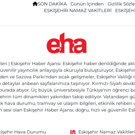
SON DAKİKA
Günün İçinden
Gizlilik Söz
ESKİŞEHİR NAMAZ VAKİTLERİ
ESKİŞEH
ri | Eskişehir Haber Ajansı: Eskişehir haber denildiğinde akl
üvenilir yayıncılık anlayışıyla okuruyla buluşturuyor; Eskişeh
den ve Sazova Parkı'ndan sıcak gelişmeler, Eskişehir Valiliği 
etaylar anbean sayfalarımıza taşınıyor. Kırmızı-Siyah sevdam
 burada atıyor. Üç büyük üniversitesiyle Türkiye'nin öğrenci 
ehrin tüm dinamikleri yakından takip ediliyor. Vatandaşın gü
lık hava durumu, tramvay ve ulaşım bilgileri, etkinlik rehber
 sesi olan Eskişehir Haber Ajansı; doğru, hızlı ve güvenilir E
kişehir Hava Durumu
Eskişehir Namaz Vakitleri