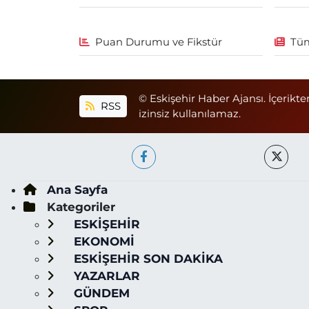
Puan Durumu ve Fikstür
Tüm
© Eskişehir Haber Ajansı. İçerikte
RSS
izinsiz kullanılamaz.
Ana Sayfa
Kategoriler
ESKİŞEHİR
EKONOMİ
ESKİŞEHİR SON DAKİKA
YAZARLAR
GÜNDEM