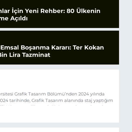
nlar İçin Yeni Rehber: 80 Ülkenin
ime Açıldı
 Emsal Boşanma Kararı: Ter Kokan
in Lira Tazminat
sitesi Grafik Tasarım Bölümü’nden 2024 yılında
24 tarihinde, Grafik Tasarım alanında staj yaptığım
 (EHA) gazetecilik mesleğinin temel unsurlarından
 etkisiyle basın sektörüne adım attım.