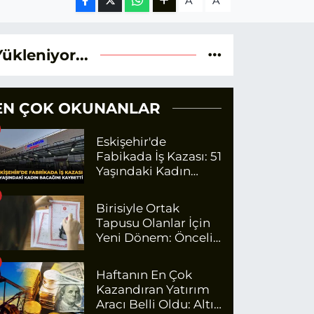
A
A
Yükleniyor...
EN ÇOK OKUNANLAR
Eskişehir'de
Fabikada İş Kazası: 51
Yaşındaki Kadın
Bacağını Kaybetti
Birisiyle Ortak
Tapusu Olanlar İçin
Yeni Dönem: Öncelik
Artık O Kişilerin
Olacak
Haftanın En Çok
Kazandıran Yatırım
Aracı Belli Oldu: Altın