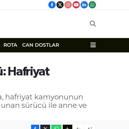
ROTA
CAN DOSTLAR
: Hafriyat
a, hafriyat kamyonunun
lunan sürücü ile anne ve
-
+