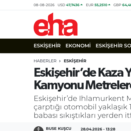
08-08-2026
USD
47,7436
EUR
55,2510
GBP
64,4
ESKİŞEHİR
EKONOMİ
ESKİŞEHİR S
HABERLER
ESKİŞEHİR
Eskişehir’de Kaza 
Kamyonu Metrelerc
Eskişehir’de Ihlamurkent
çarptığı otomobil yaklaşık
babası sıkıştıkları yerden it
BUSE KUŞCU
28.04.2026 - 13:28