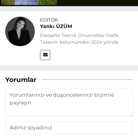
Tazminat
EDITÖR
Yankı ÜZÜM
Eskişehir Teknik Üniversitesi Grafik
Tasarım bölümünden 2024 yılında
mezun oldum. Basın sektörüne Mayıs
2025’te Eskişehir Haber Ajansı ile adım
attım. Gazeteciliğin temel değerlerine
sadık kalarak ve etik ilkeleri
benimseyerek, Eskişehir gündemini en
Yorumlar
doğru ve sıcak şekilde takipçilerimize
aktarmayı hedefliyorum.