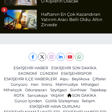
O Kişilerin Olacak
3
Haftanın En Çok Kazandıran
Yatırım Aracı Belli Oldu: Altın
Zirvede
ESKİŞEHİR HABER
ESKİŞEHİR SON DAKİKA
EKONOMİ
GÜNDEM
ESKİŞEHİRSPOR
ESKİŞEHİR İLÇE HABERLERİ
Alpu
Beylikova
Çifteler
Günyüzü
Han
İnönü
Mahmudiye
Mihalgazi
Mihalıççık
Odunpazarı
Seyitgazi
Sivrihisar
Tepebaşı
ROTA
Sarıcakaya
YAŞAM
SON DAKİKA
Günün İçinden
Gizlilik Sözleşmesi
İletişim
ESKİŞEHİR HAVA DURUMU
ESKİŞEHİR NAMAZ VAKİTLERİ
ESKİŞEHİR HABERLERİ