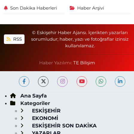
Son Dakika Haberleri
Haber Arşivi
© Eskişehir Haber Ajansı. İçerikten yazarları
RSS
sorumludur; haber, yazı ve fotoğraflar izinsiz
kullanılamaz.
Haber Yazılımı:
TE Bilişim
Ana Sayfa
Kategoriler
ESKİŞEHİR
EKONOMİ
ESKİŞEHİR SON DAKİKA
YAZARLAR