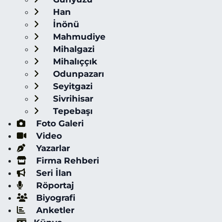
Han
İnönü
Mahmudiye
Mihalgazi
Mihalıççık
Odunpazarı
Seyitgazi
Sivrihisar
Tepebaşı
Foto Galeri
Video
Yazarlar
Firma Rehberi
Seri İlan
Röportaj
Biyografi
Anketler