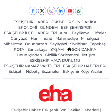
ESKİŞEHİR HABER
ESKİŞEHİR SON DAKİKA
EKONOMİ
GÜNDEM
ESKİŞEHİRSPOR
ESKİŞEHİR İLÇE HABERLERİ
Alpu
Beylikova
Çifteler
Günyüzü
Han
İnönü
Mahmudiye
Mihalgazi
Mihalıççık
Odunpazarı
Seyitgazi
Sivrihisar
Tepebaşı
ROTA
Sarıcakaya
YAŞAM
SON DAKİKA
Günün İçinden
Gizlilik Sözleşmesi
İletişim
ESKİŞEHİR HAVA DURUMU
ESKİŞEHİR NAMAZ VAKİTLERİ
ESKİŞEHİR HABERLERİ
Eskişehir Nöbetçi Eczaneler
Eskişehir Köşe Yazıları
Eskişehir Haber: Eskişehir Son Dakika Haberleri |