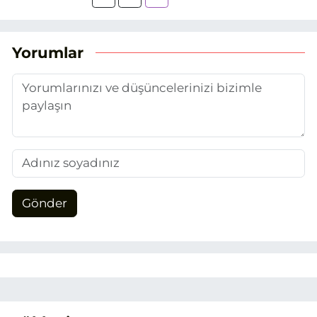
yaptığım Eskişehir Haber Ajansı’nda
(EHA) gazetecilik mesleğinin temel
unsurlarından biri olan merak
Yorumlar
duygusunun etkisiyle basın sektörüne
adım attım.
Gönder