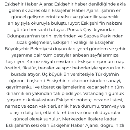
Eskişehir Haber Ajansı: Eskişehir haber denildiğinde akla
gelen ilk adres olan Eskişehir Haber Ajansı, şehrin en
güncel gelişmelerini tarafsız ve güvenilir yayıncılık
anlayışıyla okuruyla buluşturuyor; Eskişehir'in nabzını
günün her saati tutuyor. Porsuk Çayı kıyısından,
Odunpazarı'nın tarihi evlerinden ve Sazova Parkı'ndan
sıcak gelişmeler, Eskişehir Valiliği ile Eskişehir
Büyükşehir Belediyesi duyuruları, yerel gündem ve şehir
yaşamına dair tüm detaylar anbean sayfalarımıza
taşınıyor. Kırmızı-Siyah sevdamız Eskişehirspor'un maç
özetleri, fikstür, transfer ve spor haberleriyle sporun kalbi
burada atıyor. Üç büyük üniversitesiyle Türkiye'nin
öğrenci başkenti Eskişehir'in ekonomisinden sanayi,
gayrimenkul ve ticaret gelişmelerine kadar şehrin tüm
dinamikleri yakından takip ediliyor. Vatandaşın günlük
yaşamını kolaylaştıran Eskişehir nöbetçi eczane listesi,
namaz ve ezan vakitleri, anlık hava durumu, tramvay ve
ulaşım bilgileri, etkinlik rehberi ve önemli duyurular
güncel olarak sunulur. Merkezden ilçelere kadar
Eskişehir'in sesi olan Eskişehir Haber Ajansı; doğru, hızlı