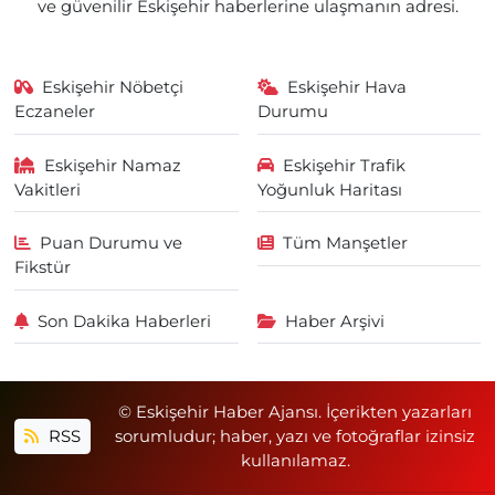
ve güvenilir Eskişehir haberlerine ulaşmanın adresi.
Eskişehir Nöbetçi
Eskişehir Hava
Eczaneler
Durumu
Eskişehir Namaz
Eskişehir Trafik
Vakitleri
Yoğunluk Haritası
Puan Durumu ve
Tüm Manşetler
Fikstür
Son Dakika Haberleri
Haber Arşivi
© Eskişehir Haber Ajansı. İçerikten yazarları
RSS
sorumludur; haber, yazı ve fotoğraflar izinsiz
kullanılamaz.