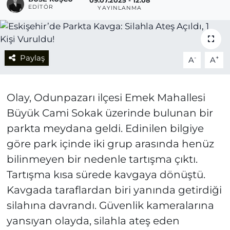
09.07.2025 - 12:08
EDITÖR
YAYINLANMA
Paylaş
-
+
A
A
Olay, Odunpazarı ilçesi Emek Mahallesi
Büyük Cami Sokak üzerinde bulunan bir
parkta meydana geldi. Edinilen bilgiye
göre park içinde iki grup arasında henüz
bilinmeyen bir nedenle tartışma çıktı.
Tartışma kısa sürede kavgaya dönüştü.
Kavgada taraflardan biri yanında getirdiği
silahına davrandı. Güvenlik kameralarına
yansıyan olayda, silahla ateş eden