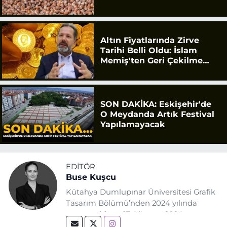
Altın Fiyatlarında Zirve
Tarihi Belli Oldu: İslam
Memiş'ten Geri Çekilme
Uyarısı
SON DAKİKA: Eskişehir'de
O Meydanda Artık Festival
Yapılamayacak
EDITÖR
Buse Kuşcu
Kütahya Dumlupınar Üniversitesi Grafik
Tasarım Bölümü’nden 2024 yılında
mezun oldum. 17 Ağustos 2024
tarihinde, Grafik Tasarım alanında staj