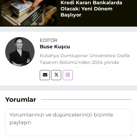
Kredi Kararı Bankalarda
Olacak: Yeni Dönem
Başlıyor
EDITÖR
Buse Kuşcu
Kütahya Dumlupınar Üniversitesi Grafik
Tasarım Bölümü’nden 2024 yılında
mezun oldum. 17 Ağustos 2024
tarihinde, Grafik Tasarım alanında staj
yaptığım Eskişehir Haber Ajansı’nda
(EHA) gazetecilik mesleğinin temel
unsurlarından biri olan merak
Yorumlar
duygusunun etkisiyle basın sektörüne
adım attım.