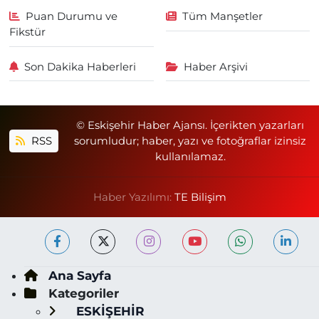
Puan Durumu ve
Tüm Manşetler
Fikstür
Son Dakika Haberleri
Haber Arşivi
© Eskişehir Haber Ajansı. İçerikten yazarları
RSS
sorumludur; haber, yazı ve fotoğraflar izinsiz
kullanılamaz.
Haber Yazılımı:
TE Bilişim
Ana Sayfa
Kategoriler
ESKİŞEHİR