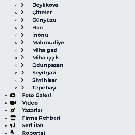
Beylikova
Çifteler
Günyüzü
Han
İnönü
Mahmudiye
Mihalgazi
Mihalıççık
Odunpazarı
Seyitgazi
Sivrihisar
Tepebaşı
Foto Galeri
Video
Yazarlar
Firma Rehberi
Seri İlan
Röportaj