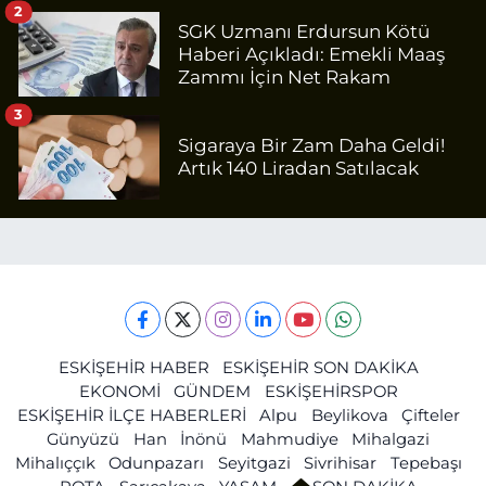
2
SGK Uzmanı Erdursun Kötü
Haberi Açıkladı: Emekli Maaş
Zammı İçin Net Rakam
3
Sigaraya Bir Zam Daha Geldi!
Artık 140 Liradan Satılacak
ESKİŞEHİR HABER
ESKİŞEHİR SON DAKİKA
EKONOMİ
GÜNDEM
ESKİŞEHİRSPOR
ESKİŞEHİR İLÇE HABERLERİ
Alpu
Beylikova
Çifteler
Günyüzü
Han
İnönü
Mahmudiye
Mihalgazi
Mihalıççık
Odunpazarı
Seyitgazi
Sivrihisar
Tepebaşı