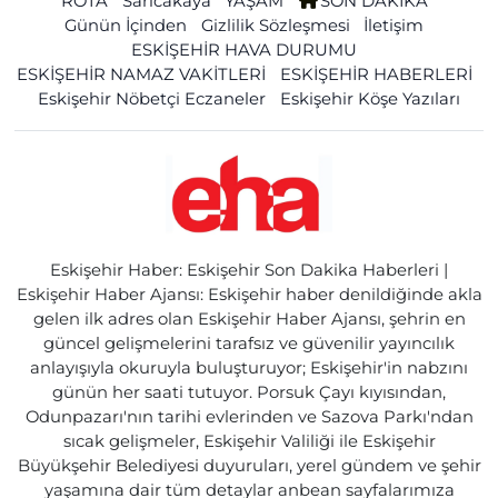
ROTA
Sarıcakaya
YAŞAM
SON DAKİKA
Günün İçinden
Gizlilik Sözleşmesi
İletişim
ESKİŞEHİR HAVA DURUMU
ESKİŞEHİR NAMAZ VAKİTLERİ
ESKİŞEHİR HABERLERİ
Eskişehir Nöbetçi Eczaneler
Eskişehir Köşe Yazıları
Eskişehir Haber: Eskişehir Son Dakika Haberleri |
Eskişehir Haber Ajansı: Eskişehir haber denildiğinde akla
gelen ilk adres olan Eskişehir Haber Ajansı, şehrin en
güncel gelişmelerini tarafsız ve güvenilir yayıncılık
anlayışıyla okuruyla buluşturuyor; Eskişehir'in nabzını
günün her saati tutuyor. Porsuk Çayı kıyısından,
Odunpazarı'nın tarihi evlerinden ve Sazova Parkı'ndan
sıcak gelişmeler, Eskişehir Valiliği ile Eskişehir
Büyükşehir Belediyesi duyuruları, yerel gündem ve şehir
yaşamına dair tüm detaylar anbean sayfalarımıza