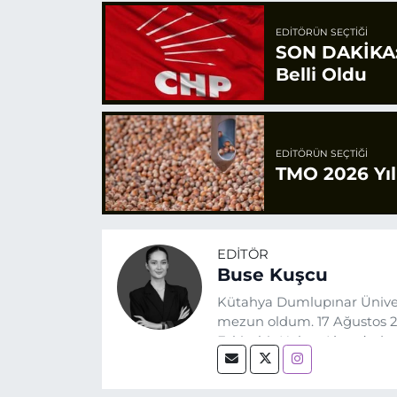
EDITÖRÜN SEÇTIĞI
SON DAKİKA: 
Belli Oldu
EDITÖRÜN SEÇTIĞI
TMO 2026 Yılı
EDITÖR
Buse Kuşcu
Kütahya Dumlupınar Üniver
mezun oldum. 17 Ağustos 20
Eskişehir Haber Ajansı’nda
biri olan merak duygusunun