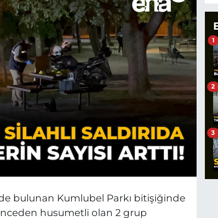
1
2
3
nde bulunan Kumlubel Parkı bitişiğinde
önceden husumetli olan 2 grup