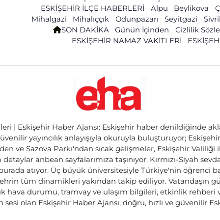
ESKİŞEHİR İLÇE HABERLERİ
Alpu
Beylikova
Ç
Mihalgazi
Mihalıççık
Odunpazarı
Seyitgazi
Sivr
SON DAKİKA
Günün İçinden
Gizlilik Söz
ESKİŞEHİR NAMAZ VAKİTLERİ
ESKİŞEH
ri | Eskişehir Haber Ajansı: Eskişehir haber denildiğinde akl
üvenilir yayıncılık anlayışıyla okuruyla buluşturuyor; Eskişeh
den ve Sazova Parkı'ndan sıcak gelişmeler, Eskişehir Valiliği 
etaylar anbean sayfalarımıza taşınıyor. Kırmızı-Siyah sevdam
 burada atıyor. Üç büyük üniversitesiyle Türkiye'nin öğrenci 
ehrin tüm dinamikleri yakından takip ediliyor. Vatandaşın gü
lık hava durumu, tramvay ve ulaşım bilgileri, etkinlik rehber
 sesi olan Eskişehir Haber Ajansı; doğru, hızlı ve güvenilir E