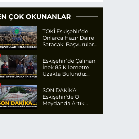
EN ÇOK OKUNANLAR
TOKİ Eskişehir’de
Onlarca Hazır Daire
Satacak: Başvurular
Hızlandırıldı
Eskişehir’de Çalınan
İnek 85 Kilometre
Uzakta Bulundu:
Tanesi 270 Bin
Liradan Satılıyor
SON DAKİKA:
Eskişehir'de O
Meydanda Artık
Festival
Yapılamayacak