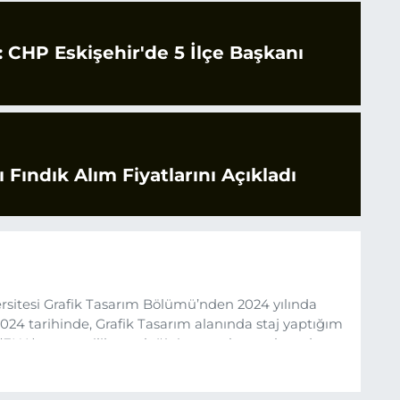
CHP Eskişehir'de 5 İlçe Başkanı
 Fındık Alım Fiyatlarını Açıkladı
sitesi Grafik Tasarım Bölümü’nden 2024 yılında
24 tarihinde, Grafik Tasarım alanında staj yaptığım
 (EHA) gazetecilik mesleğinin temel unsurlarından
 etkisiyle basın sektörüne adım attım.