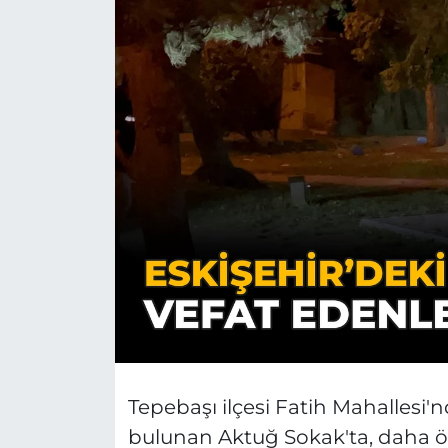
Tepebaşı ilçesi Fatih Mahallesi'
bulunan Aktuğ Sokak'ta, daha 