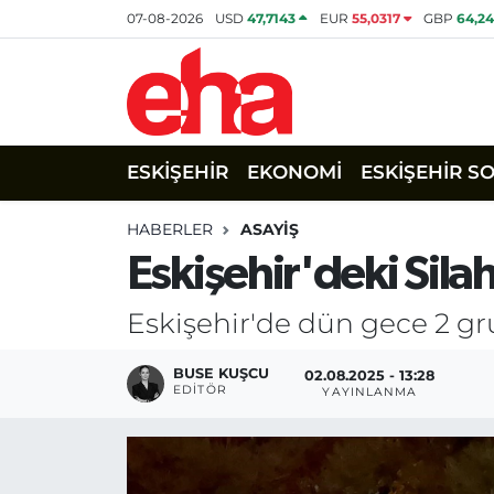
07-08-2026
USD
47,7143
EUR
55,0317
GBP
64,2
ESKİŞEHİR
EKONOMİ
ESKİŞEHİR S
HABERLER
ASAYİŞ
Eskişehir'deki Silah
Eskişehir'de dün gece 2 gru
BUSE KUŞCU
02.08.2025 - 13:28
EDITÖR
YAYINLANMA