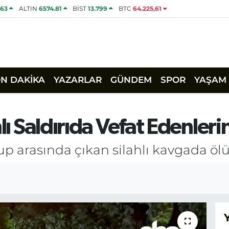
463
ALTIN
6574.81
BİST
13.799
BTC
64.225,61
ON DAKİKA
YAZARLAR
GÜNDEM
SPOR
YAŞAM
lı Saldırıda Vefat Edenlerin
p arasında çıkan silahlı kavgada ölü 