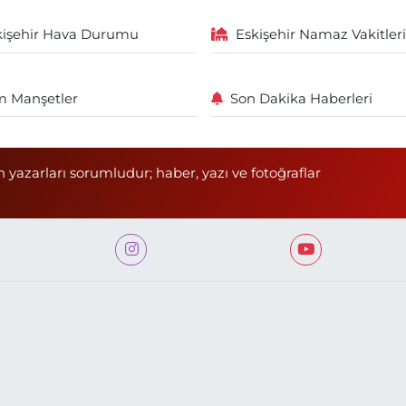
kişehir Hava Durumu
Eskişehir Namaz Vakitleri
 Manşetler
Son Dakika Haberleri
n yazarları sorumludur; haber, yazı ve fotoğraflar