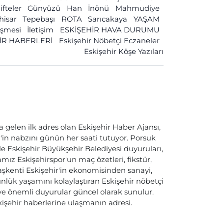
ifteler
Günyüzü
Han
İnönü
Mahmudiye
ihisar
Tepebaşı
ROTA
Sarıcakaya
YAŞAM
leşmesi
İletişim
ESKİŞEHİR HAVA DURUMU
İR HABERLERİ
Eskişehir Nöbetçi Eczaneler
Eskişehir Köşe Yazıları
a gelen ilk adres olan Eskişehir Haber Ajansı,
ir'in nabzını günün her saati tutuyor. Porsuk
ile Eskişehir Büyükşehir Belediyesi duyuruları,
ız Eskişehirspor'un maç özetleri, fikstür,
başkenti Eskişehir'in ekonomisinden sanayi,
nlük yaşamını kolaylaştıran Eskişehir nöbetçi
i ve önemli duyurular güncel olarak sunulur.
skişehir haberlerine ulaşmanın adresi.