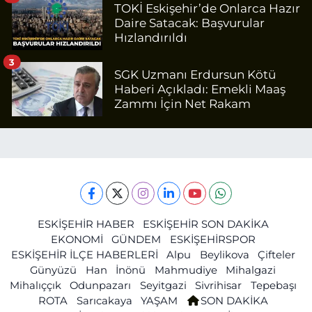
TOKİ Eskişehir’de Onlarca Hazır
Daire Satacak: Başvurular
Hızlandırıldı
3
SGK Uzmanı Erdursun Kötü
Haberi Açıkladı: Emekli Maaş
Zammı İçin Net Rakam
ESKİŞEHİR HABER
ESKİŞEHİR SON DAKİKA
EKONOMİ
GÜNDEM
ESKİŞEHİRSPOR
ESKİŞEHİR İLÇE HABERLERİ
Alpu
Beylikova
Çifteler
Günyüzü
Han
İnönü
Mahmudiye
Mihalgazi
Mihalıççık
Odunpazarı
Seyitgazi
Sivrihisar
Tepebaşı
ROTA
Sarıcakaya
YAŞAM
SON DAKİKA