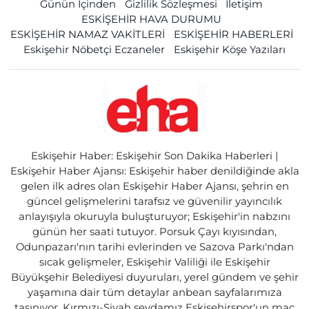
Günün İçinden
Gizlilik Sözleşmesi
İletişim
ESKİŞEHİR HAVA DURUMU
ESKİŞEHİR NAMAZ VAKİTLERİ
ESKİŞEHİR HABERLERİ
Eskişehir Nöbetçi Eczaneler
Eskişehir Köşe Yazıları
Eskişehir Haber: Eskişehir Son Dakika Haberleri |
Eskişehir Haber Ajansı: Eskişehir haber denildiğinde akla
gelen ilk adres olan Eskişehir Haber Ajansı, şehrin en
güncel gelişmelerini tarafsız ve güvenilir yayıncılık
anlayışıyla okuruyla buluşturuyor; Eskişehir'in nabzını
günün her saati tutuyor. Porsuk Çayı kıyısından,
Odunpazarı'nın tarihi evlerinden ve Sazova Parkı'ndan
sıcak gelişmeler, Eskişehir Valiliği ile Eskişehir
Büyükşehir Belediyesi duyuruları, yerel gündem ve şehir
yaşamına dair tüm detaylar anbean sayfalarımıza
taşınıyor. Kırmızı-Siyah sevdamız Eskişehirspor'un maç