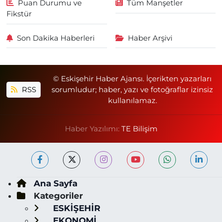
Puan Durumu ve
Tüm Manşetler
Fikstür
Son Dakika Haberleri
Haber Arşivi
© Eskişehir Haber Ajansı. İçerikten yazarları
RSS
sorumludur; haber, yazı ve fotoğraflar izinsiz
kullanılamaz.
Haber Yazılımı:
TE Bilişim
Ana Sayfa
Kategoriler
ESKİŞEHİR
EKONOMİ