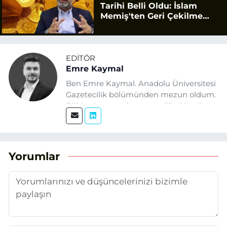
Tarihi Belli Oldu: İslam
Memiş'ten Geri Çekilme
Uyarısı
EDITÖR
Emre Kaymal
Ben Emre Kaymal. Anadolu Üniversitesi
Gazetecilik bölümünden mezun oldum.
Eğitim hayatım boyunca dijital içerik
üretimi ve arama motoru
optimizasyonu (SEO) alanlarına ilgi
duydum. Şu anda SEO odaklı içerikler
üretiyorum. Haberlerimde güncel
Yorumlar
verileri ve okuyucu odaklı yaklaşımı
temel alıyorum.