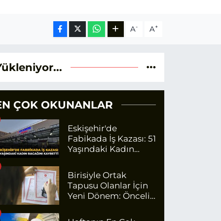
-
+
A
A
Yükleniyor...
EN ÇOK OKUNANLAR
Eskişehir'de
Fabikada İş Kazası: 51
Yaşındaki Kadın
Bacağını Kaybetti
Birisiyle Ortak
Tapusu Olanlar İçin
Yeni Dönem: Öncelik
Artık O Kişilerin
Olacak