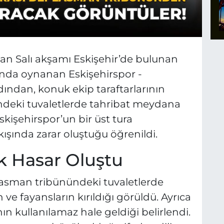
isan Salı akşamı Eskişehir’de bulunan
’nda oynanan Eskişehirspor -
dından, konuk ekip taraftarlarının
eki tuvaletlerde tahribat meydana
kişehirspor’un bir üst tura
ışında zarar oluştuğu öğrenildi.
k Hasar Oluştu
asman tribünündeki tuvaletlerde
 ve fayansların kırıldığı görüldü. Ayrıca
nın kullanılamaz hale geldiği belirlendi.