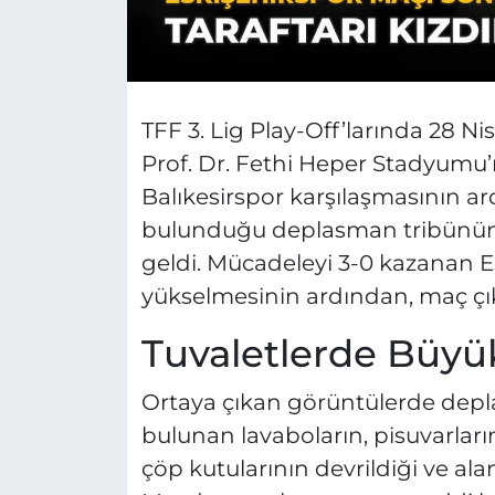
TFF 3. Lig Play-Off’larında 28 N
Prof. Dr. Fethi Heper Stadyumu
Balıkesirspor karşılaşmasının ar
bulunduğu deplasman tribününd
geldi. Mücadeleyi 3-0 kazanan Es
yükselmesinin ardından, maç çık
Tuvaletlerde Büyü
Ortaya çıkan görüntülerde depl
bulunan lavaboların, pisuvarların
çöp kutularının devrildiği ve ala