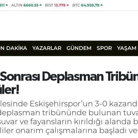
811
ALTIN
6660.55
BİST
13.779
BTC
64.959,79
ON DAKİKA
YAZARLAR
GÜNDEM
SPOR
YAŞAM
 Sonrası Deplasman Tribün
ler!
lesinde Eskişehirspor’un 3-0 kazandı
deplasman tribününde bulunan tuval
uvar ve fayansların kırıldığı alanda
ililer onarım çalışmalarına başladı ve