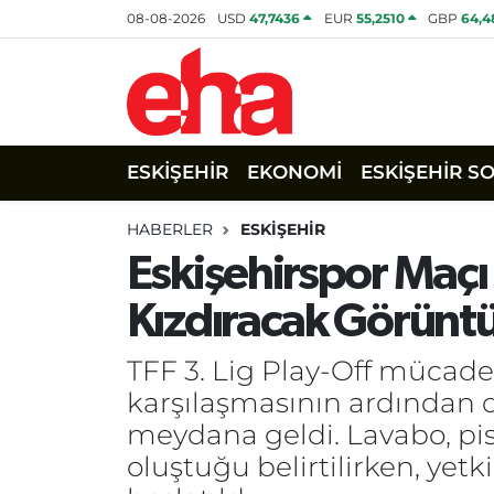
08-08-2026
USD
47,7436
EUR
55,2510
GBP
64,4
ESKİŞEHİR
EKONOMİ
ESKİŞEHİR S
HABERLER
ESKİŞEHİR
Eskişehirspor Maçı
Kızdıracak Görüntü
TFF 3. Lig Play-Off mücade
karşılaşmasının ardından 
meydana geldi. Lavabo, pis
oluştuğu belirtilirken, yetk