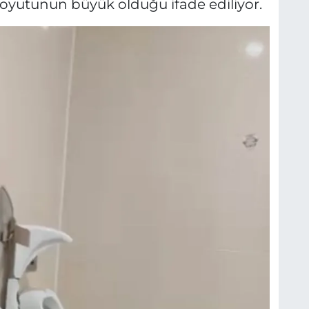
yutunun büyük olduğu ifade ediliyor.