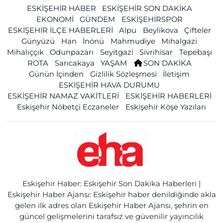
ESKİŞEHİR HABER
ESKİŞEHİR SON DAKİKA
EKONOMİ
GÜNDEM
ESKİŞEHİRSPOR
ESKİŞEHİR İLÇE HABERLERİ
Alpu
Beylikova
Çifteler
Günyüzü
Han
İnönü
Mahmudiye
Mihalgazi
Mihalıççık
Odunpazarı
Seyitgazi
Sivrihisar
Tepebaşı
ROTA
Sarıcakaya
YAŞAM
SON DAKİKA
Günün İçinden
Gizlilik Sözleşmesi
İletişim
ESKİŞEHİR HAVA DURUMU
ESKİŞEHİR NAMAZ VAKİTLERİ
ESKİŞEHİR HABERLERİ
Eskişehir Nöbetçi Eczaneler
Eskişehir Köşe Yazıları
Eskişehir Haber: Eskişehir Son Dakika Haberleri |
Eskişehir Haber Ajansı: Eskişehir haber denildiğinde akla
gelen ilk adres olan Eskişehir Haber Ajansı, şehrin en
güncel gelişmelerini tarafsız ve güvenilir yayıncılık