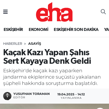
ESKİŞEHİR
EKONOMİ
ESKİŞEHİR SON DAKİKA
Y
HABERLER
ASAYİŞ
Kaçak Kazı Yapan Şahıs
Sert Kayaya Denk Geldi
Eskişehir'de kaçak kazı yaparken
jandarma ekiplerince suçüstü yakalanan
şüpheli hakkında soruşturma başlatıldı.
YUSUFHAN TORAMAN
19.04.2025 - 14:12
EDITÖR
YAYINLANMA