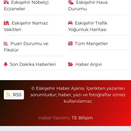
Eskişehir Nöbetçi
Eskişehir Hava
Eczaneler
Durumu
Eskişehir Namaz
Eskişehir Trafik
Vakitleri
Yoğunluk Haritası
Puan Durumu ve
Tüm Manşetler
Fikstür
Son Dakika Haberleri
Haber Arşivi
© Eskişehir Haber Ajansı. İçerikten yazarları
RSS
sorumludur; haber, yazı ve fotoğraflar izinsiz
kullanılamaz.
Haber Yazılımı:
TE Bilişim