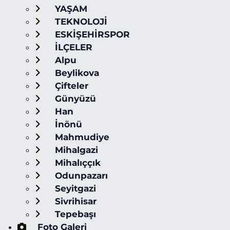
YAŞAM
TEKNOLOJİ
ESKİŞEHİRSPOR
İLÇELER
Alpu
Beylikova
Çifteler
Günyüzü
Han
İnönü
Mahmudiye
Mihalgazi
Mihalıççık
Odunpazarı
Seyitgazi
Sivrihisar
Tepebaşı
Foto Galeri