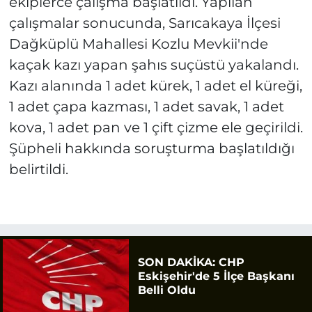
ekiplerce çalışma başlatıldı. Yapılan
çalışmalar sonucunda, Sarıcakaya İlçesi
Dağküplü Mahallesi Kozlu Mevkii'nde
kaçak kazı yapan şahıs suçüstü yakalandı.
Kazı alanında 1 adet kürek, 1 adet el küreği,
1 adet çapa kazması, 1 adet savak, 1 adet
kova, 1 adet pan ve 1 çift çizme ele geçirildi.
Şüpheli hakkında soruşturma başlatıldığı
belirtildi.
SON DAKİKA: CHP
Eskişehir'de 5 İlçe Başkanı
Belli Oldu