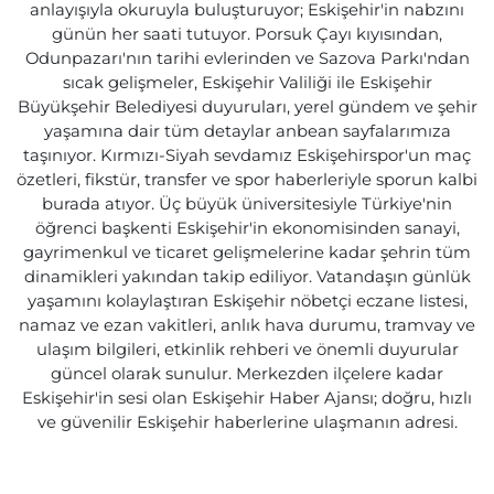
anlayışıyla okuruyla buluşturuyor; Eskişehir'in nabzını
günün her saati tutuyor. Porsuk Çayı kıyısından,
Odunpazarı'nın tarihi evlerinden ve Sazova Parkı'ndan
sıcak gelişmeler, Eskişehir Valiliği ile Eskişehir
Büyükşehir Belediyesi duyuruları, yerel gündem ve şehir
yaşamına dair tüm detaylar anbean sayfalarımıza
taşınıyor. Kırmızı-Siyah sevdamız Eskişehirspor'un maç
özetleri, fikstür, transfer ve spor haberleriyle sporun kalbi
burada atıyor. Üç büyük üniversitesiyle Türkiye'nin
öğrenci başkenti Eskişehir'in ekonomisinden sanayi,
gayrimenkul ve ticaret gelişmelerine kadar şehrin tüm
dinamikleri yakından takip ediliyor. Vatandaşın günlük
yaşamını kolaylaştıran Eskişehir nöbetçi eczane listesi,
namaz ve ezan vakitleri, anlık hava durumu, tramvay ve
ulaşım bilgileri, etkinlik rehberi ve önemli duyurular
güncel olarak sunulur. Merkezden ilçelere kadar
Eskişehir'in sesi olan Eskişehir Haber Ajansı; doğru, hızlı
ve güvenilir Eskişehir haberlerine ulaşmanın adresi.