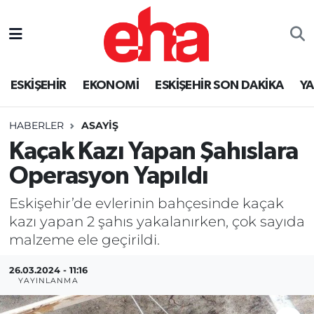
ESKİŞEHİR
EKONOMİ
ESKİŞEHİR SON DAKİKA
Y
HABERLER
ASAYİŞ
Kaçak Kazı Yapan Şahıslara
Operasyon Yapıldı
Eskişehir’de evlerinin bahçesinde kaçak
kazı yapan 2 şahıs yakalanırken, çok sayıda
malzeme ele geçirildi.
26.03.2024 - 11:16
YAYINLANMA