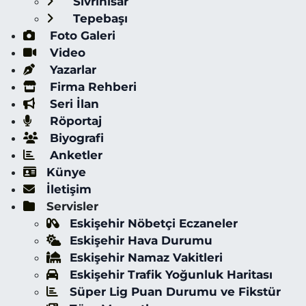
Sivrihisar
Tepebaşı
Foto Galeri
Video
Yazarlar
Firma Rehberi
Seri İlan
Röportaj
Biyografi
Anketler
Künye
İletişim
Servisler
Eskişehir Nöbetçi Eczaneler
Eskişehir Hava Durumu
Eskişehir Namaz Vakitleri
Eskişehir Trafik Yoğunluk Haritası
Süper Lig Puan Durumu ve Fikstür