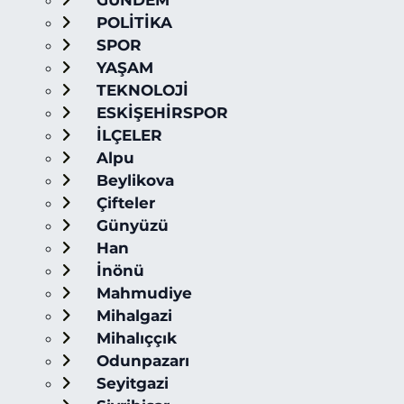
GÜNDEM
POLİTİKA
SPOR
YAŞAM
TEKNOLOJİ
ESKİŞEHİRSPOR
İLÇELER
Alpu
Beylikova
Çifteler
Günyüzü
Han
İnönü
Mahmudiye
Mihalgazi
Mihalıççık
Odunpazarı
Seyitgazi