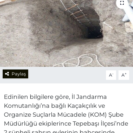
Paylaş
-
+
A
A
Edinilen bilgilere göre, İl Jandarma
Komutanlığı’na bağlı Kaçakçılık ve
Organize Suçlarla Mücadele (KOM) Şube
Müdürlüğü ekiplerince Tepebaşı İlçesi’nde
2 şüpheli şahsın evlerinin bahçesinde