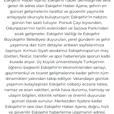
Eskişehir Haber Ajansı: Eskişehir haber denildiğinde akla
gelen ilk adres olan Eskişehir Haber Ajansı, şehrin en
güncel gelişmelerini tarafsız ve güvenilir yayıncılık
anlayışıyla okuruyla buluşturuyor; Eskişehir'in nabzını
günün her saati tutuyor. Porsuk Çayı kıyısından,
Odunpazarı'nın tarihi evlerinden ve Sazova Parkı'ndan
sıcak gelişmeler, Eskişehir Valiliği ile Eskişehir
Büyükşehir Belediyesi duyuruları, yerel gündem ve şehir
yaşamına dair tüm detaylar anbean sayfalarımıza
taşınıyor. Kırmızı-Siyah sevdamız Eskişehirspor'un maç
özetleri, fikstür, transfer ve spor haberleriyle sporun kalbi
burada atıyor. Üç büyük üniversitesiyle Türkiye'nin
öğrenci başkenti Eskişehir'in ekonomisinden sanayi,
gayrimenkul ve ticaret gelişmelerine kadar şehrin tüm
dinamikleri yakından takip ediliyor. Vatandaşın günlük
yaşamını kolaylaştıran Eskişehir nöbetçi eczane listesi,
namaz ve ezan vakitleri, anlık hava durumu, tramvay ve
ulaşım bilgileri, etkinlik rehberi ve önemli duyurular
güncel olarak sunulur. Merkezden ilçelere kadar
Eskişehir'in sesi olan Eskişehir Haber Ajansı; doğru, hızlı
ve güvenilir Eskişehir haberlerine ulaşmanın adresi.