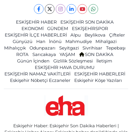
ESKİŞEHİR HABER
ESKİŞEHİR SON DAKİKA
EKONOMİ
GÜNDEM
ESKİŞEHİRSPOR
ESKİŞEHİR İLÇE HABERLERİ
Alpu
Beylikova
Çifteler
Günyüzü
Han
İnönü
Mahmudiye
Mihalgazi
Mihalıççık
Odunpazarı
Seyitgazi
Sivrihisar
Tepebaşı
ROTA
Sarıcakaya
YAŞAM
SON DAKİKA
Günün İçinden
Gizlilik Sözleşmesi
İletişim
ESKİŞEHİR HAVA DURUMU
ESKİŞEHİR NAMAZ VAKİTLERİ
ESKİŞEHİR HABERLERİ
Eskişehir Nöbetçi Eczaneler
Eskişehir Köşe Yazıları
Eskişehir Haber: Eskişehir Son Dakika Haberleri |