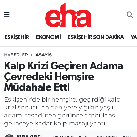
ESKİŞEHİR
EKONOMİ
ESKİŞEHİR SON DAKİKA
Y
HABERLER
ASAYİŞ
Kalp Krizi Geçiren Adama
Çevredeki Hemşire
Müdahale Etti
Eskişehir'de bir hemşire, geçirdiği kalp
krizi sonucu aniden yere yığılan yaşlı
adamı tesadüfen görünce ambulans
gelinceye kadar kalp masajı yaptı.
BUSE KUŞCU