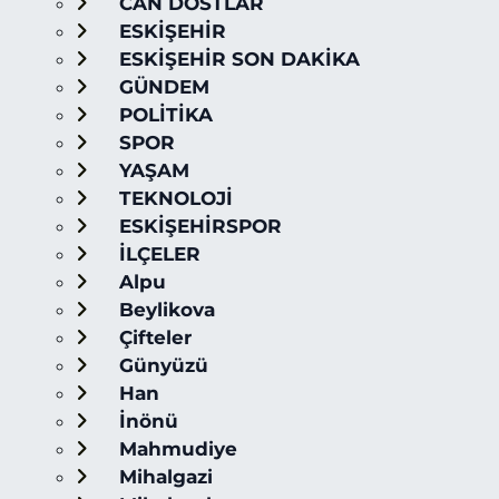
CAN DOSTLAR
ESKİŞEHİR
ESKİŞEHİR SON DAKİKA
GÜNDEM
POLİTİKA
SPOR
YAŞAM
TEKNOLOJİ
ESKİŞEHİRSPOR
İLÇELER
Alpu
Beylikova
Çifteler
Günyüzü
Han
İnönü
Mahmudiye
Mihalgazi