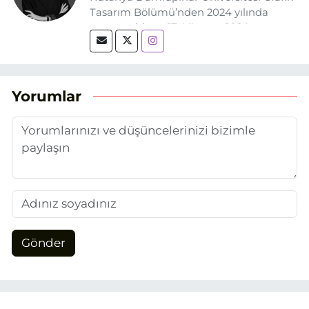
Tasarım Bölümü’nden 2024 yılında
mezun oldum. 17 Ağustos 2024
tarihinde, Grafik Tasarım alanında staj
yaptığım Eskişehir Haber Ajansı’nda
(EHA) gazetecilik mesleğinin temel
unsurlarından biri olan merak
Yorumlar
duygusunun etkisiyle basın sektörüne
adım attım.
Gönder