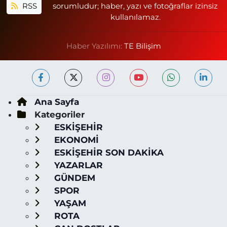
RSS
sorumludur; haber, yazı ve fotoğraflar izinsiz
kullanılamaz.
Haber Yazılımı:
TE Bilişim
Ana Sayfa
Kategoriler
ESKİŞEHİR
EKONOMİ
ESKİŞEHİR SON DAKİKA
YAZARLAR
GÜNDEM
SPOR
YAŞAM
ROTA