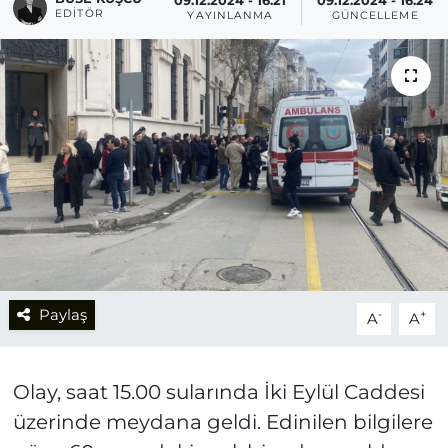
09.12.2024 - 16:21
09.12.2024 - 16:24
EDITÖR
YAYINLANMA
GÜNCELLEME
Paylaş
-
+
A
A
Olay, saat 15.00 sularında İki Eylül Caddesi
üzerinde meydana geldi. Edinilen bilgilere