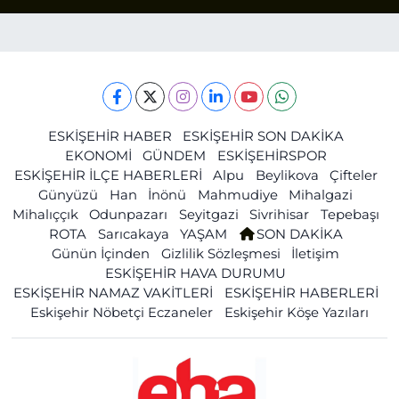
ESKİŞEHİR HABER
ESKİŞEHİR SON DAKİKA
EKONOMİ
GÜNDEM
ESKİŞEHİRSPOR
ESKİŞEHİR İLÇE HABERLERİ
Alpu
Beylikova
Çifteler
Günyüzü
Han
İnönü
Mahmudiye
Mihalgazi
Mihalıççık
Odunpazarı
Seyitgazi
Sivrihisar
Tepebaşı
ROTA
Sarıcakaya
YAŞAM
SON DAKİKA
Günün İçinden
Gizlilik Sözleşmesi
İletişim
ESKİŞEHİR HAVA DURUMU
ESKİŞEHİR NAMAZ VAKİTLERİ
ESKİŞEHİR HABERLERİ
Eskişehir Nöbetçi Eczaneler
Eskişehir Köşe Yazıları