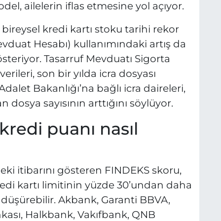
el, ailelerin iflas etmesine yol açıyor.
ireysel kredi kartı stoku tarihi rekor
Mevduat Hesabı) kullanımındaki artış da
österiyor. Tasarruf Mevduatı Sigorta
erileri, son bir yılda icra dosyası
 Adalet Bakanlığı’na bağlı icra daireleri,
n dosya sayısının arttığını söylüyor.
redi puanı nasıl
eki itibarını gösteren FINDEKS skoru,
edi kartı limitinin yüzde 30’undan daha
ı düşürebilir. Akbank, Garanti BBVA,
ankası, Halkbank, Vakıfbank, QNB