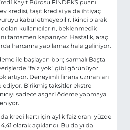
 Kredi Kayıt Bürosu FINDEKS puanı
v kredisi, taşıt kredisi ya da ihtiyaç
uruyu kabul etmeyebilir. İkinci olarak
rla dolan kullanıcıların, beklenmedik
lanı tamamen kapanıyor. Hastalık, araç
larda harcama yapılamaz hale geliniyor.
i ödeme ile başlayan borç sarmalı Başta
ışverişlerde "faiz yok" gibi görünüyor.
k artıyor. Deneyimli finans uzmanları
e ediyor. Birikmiş taksitler ekstre
llanıcıyı sadece asgari ödeme yapmaya
leniyor.
a kredi kartı için aylık faiz oranı yüzde
4,41 olarak açıklandı. Bu da yılda