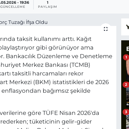
.05.2026 - 19:36
1
GÜNCELLEME
PAYLAŞIM
ında taksit kullanımı arttı. Kağıt
aylaştırıyor gibi görünüyor ama
yor. Bankacılık Düzenleme ve Denetleme
1
huriyet Merkez Bankası (TCMB)
artı taksitli harcamaları rekor
Kart Merkezi (BKM) istatistikleri de 2026
2
nin enflasyondan bağımsız şekilde
 verilerine göre TÜFE Nisan 2026'da
3
yrederken; tüketicinin gelir-gider