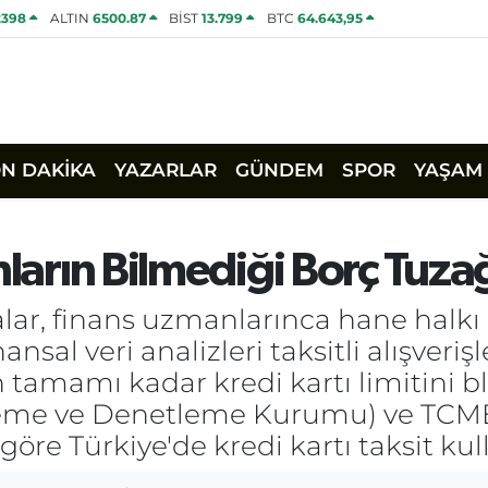
2398
ALTIN
6500.87
BİST
13.799
BTC
64.643,95
ON DAKİKA
YAZARLAR
GÜNDEM
SPOR
YAŞAM
nların Bilmediği Borç Tuzağ
lar, finans uzmanlarınca hane halkı b
ansal veri analizleri taksitli alışveriş
 tamamı kadar kredi kartı limitini bl
eme ve Denetleme Kurumu) ve TCMB
göre Türkiye'de kredi kartı taksit kul