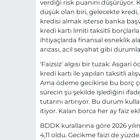
verdiği risk puanını düşürüyor.
düşük olan biri, gelecekte kredi, e
kredisi almak isterse banka başv
kredi kartı limiti taksitli borçla
ihtiyaçlarda finansal esneklik a
arızası, acil seyahat gibi durum
'Faizsiz' algısı bir tuzak: Asgar
kredi kartı ile yapılan taksitli al
Ama ödeme gecikirse bu borç ço
sürecin şu şekilde işlediğini ifad
tutarını artırıyor. Bu durum ku
itiyor. Kalan borca her ay faiz ek
BDDK kurallarına göre 2026 yılınd
4,11 oldu. Gecikme faizi de yüzde 