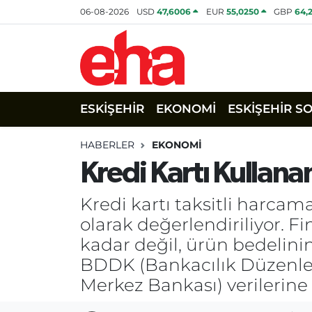
06-08-2026
USD
47,6006
EUR
55,0250
GBP
64,
ESKİŞEHİR
EKONOMİ
ESKİŞEHİR S
HABERLER
EKONOMİ
Kredi Kartı Kullana
Kredi kartı taksitli harcama
olarak değerlendiriliyor. Fin
kadar değil, ürün bedelinin
BDDK (Bankacılık Düzenl
Merkez Bankası) verilerine 