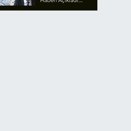
Haberi Açıkladı:
Emekli Maaş Zammı
İçin Net Rakam