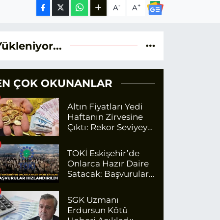
-
+
A
A
Yükleniyor...
EN ÇOK OKUNANLAR
Altın Fiyatları Yedi
Haftanın Zirvesine
Çıktı: Rekor Seviyeye
Yaklaşıyor
TOKİ Eskişehir’de
Onlarca Hazır Daire
Satacak: Başvurular
Hızlandırıldı
SGK Uzmanı
Erdursun Kötü