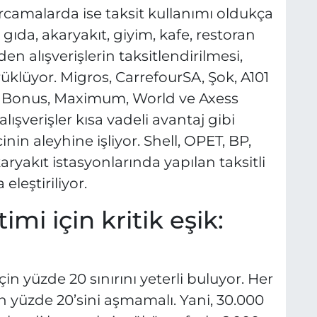
rcamalarda ise taksit kullanımı oldukça
, gıda, akaryakıt, giyim, kafe, restoran
den alışverişlerin taksitlendirilmesi,
rüklüyor. Migros, CarrefourSA, Şok, A101
de Bonus, Maximum, World ve Axess
lışverişler kısa vadeli avantaj gibi
in aleyhine işliyor. Shell, OPET, BP,
ryakıt istasyonlarında yapılan taksitli
leştiriliyor.
imi için kritik eşik:
için yüzde 20 sınırını yeterli buluyor. Her
irin yüzde 20’sini aşmamalı. Yani, 30.000