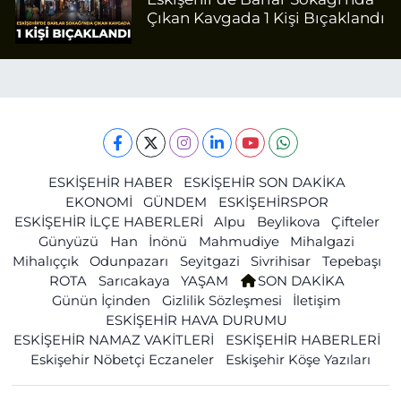
Çıkan Kavgada 1 Kişi Bıçaklandı
ESKİŞEHİR HABER
ESKİŞEHİR SON DAKİKA
EKONOMİ
GÜNDEM
ESKİŞEHİRSPOR
ESKİŞEHİR İLÇE HABERLERİ
Alpu
Beylikova
Çifteler
Günyüzü
Han
İnönü
Mahmudiye
Mihalgazi
Mihalıççık
Odunpazarı
Seyitgazi
Sivrihisar
Tepebaşı
ROTA
Sarıcakaya
YAŞAM
SON DAKİKA
Günün İçinden
Gizlilik Sözleşmesi
İletişim
ESKİŞEHİR HAVA DURUMU
ESKİŞEHİR NAMAZ VAKİTLERİ
ESKİŞEHİR HABERLERİ
Eskişehir Nöbetçi Eczaneler
Eskişehir Köşe Yazıları