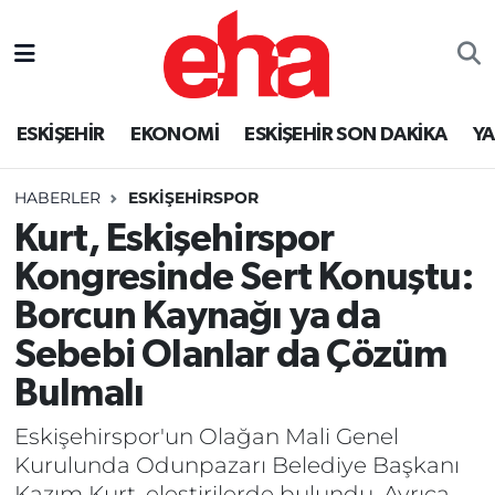
ESKİŞEHİR
EKONOMİ
ESKİŞEHİR SON DAKİKA
Y
HABERLER
ESKİŞEHİRSPOR
Kurt, Eskişehirspor
Kongresinde Sert Konuştu:
Borcun Kaynağı ya da
Sebebi Olanlar da Çözüm
Bulmalı
Eskişehirspor'un Olağan Mali Genel
Kurulunda Odunpazarı Belediye Başkanı
Kazım Kurt, eleştirilerde bulundu. Ayrıca