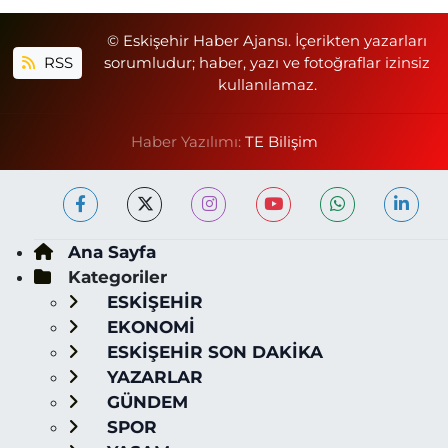
© Eskişehir Haber Ajansı. İçerikten yazarları
RSS
sorumludur; haber, yazı ve fotoğraflar izinsiz
kullanılamaz.
Haber Yazılımı:
TE Bilişim
Ana Sayfa
Kategoriler
ESKİŞEHİR
EKONOMİ
ESKİŞEHİR SON DAKİKA
YAZARLAR
GÜNDEM
SPOR