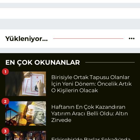
Yükleniyor...
EN ÇOK OKUNANLAR
1
Birisiyle Ortak Tapusu Olanlar
İçin Yeni Dönem: Öncelik Artık
O Kişilerin Olacak
2
Haftanın En Çok Kazandıran
Yatırım Aracı Belli Oldu: Altın
Zirvede
3
Eskişehir'de Barlar Sokağı'nda