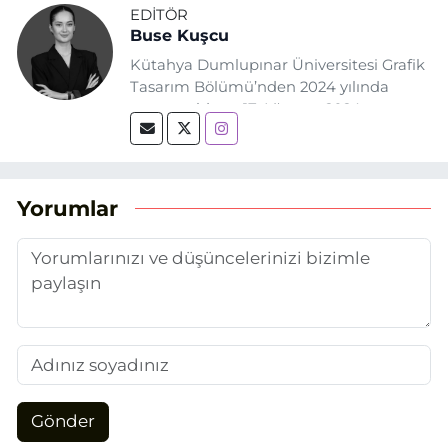
EDITÖR
Buse Kuşcu
Kütahya Dumlupınar Üniversitesi Grafik
Tasarım Bölümü’nden 2024 yılında
mezun oldum. 17 Ağustos 2024
tarihinde, Grafik Tasarım alanında staj
yaptığım Eskişehir Haber Ajansı’nda
(EHA) gazetecilik mesleğinin temel
unsurlarından biri olan merak
Yorumlar
duygusunun etkisiyle basın sektörüne
adım attım.
Gönder