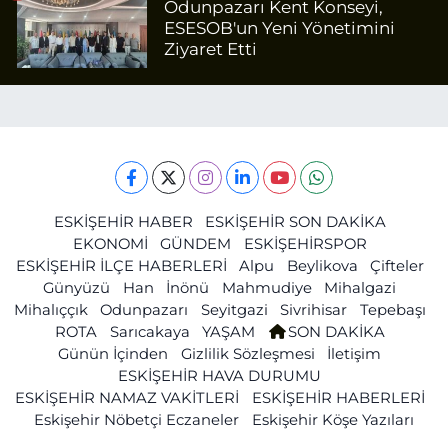
Odunpazarı Kent Konseyi,
ESESOB'un Yeni Yönetimini
Ziyaret Etti
ESKİŞEHİR HABER
ESKİŞEHİR SON DAKİKA
EKONOMİ
GÜNDEM
ESKİŞEHİRSPOR
ESKİŞEHİR İLÇE HABERLERİ
Alpu
Beylikova
Çifteler
Günyüzü
Han
İnönü
Mahmudiye
Mihalgazi
Mihalıççık
Odunpazarı
Seyitgazi
Sivrihisar
Tepebaşı
ROTA
Sarıcakaya
YAŞAM
SON DAKİKA
Günün İçinden
Gizlilik Sözleşmesi
İletişim
ESKİŞEHİR HAVA DURUMU
ESKİŞEHİR NAMAZ VAKİTLERİ
ESKİŞEHİR HABERLERİ
Eskişehir Nöbetçi Eczaneler
Eskişehir Köşe Yazıları