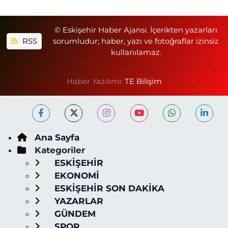
© Eskişehir Haber Ajansı. İçerikten yazarları
RSS
sorumludur; haber, yazı ve fotoğraflar izinsiz
kullanılamaz.
Haber Yazılımı:
TE Bilişim
Ana Sayfa
Kategoriler
ESKİŞEHİR
EKONOMİ
ESKİŞEHİR SON DAKİKA
YAZARLAR
GÜNDEM
SPOR