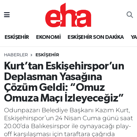
ESKİŞEHİR
EKONOMİ
ESKİŞEHİR SON DAKİKA
Y
HABERLER
ESKİŞEHİR
Kurt’tan Eskişehirspor’un
Deplasman Yasağına
Çözüm Geldi: “Omuz
Omuza Maçı İzleyeceğiz”
Odunpazarı Belediye Başkanı Kazım Kurt,
Eskişehirspor’un 24 Nisan Cuma günü saat
20.00’da Balıkesirspor ile oynayacağı play-
off karşılaşması için taraftara çağrıda