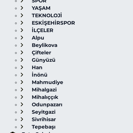
SPOR
YAŞAM
TEKNOLOJİ
ESKİŞEHİRSPOR
İLÇELER
Alpu
Beylikova
Çifteler
Günyüzü
Han
İnönü
Mahmudiye
Mihalgazi
Mihalıççık
Odunpazarı
Seyitgazi
Sivrihisar
Tepebaşı