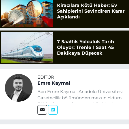
Kiracılara Kötü Haber: Ev
Sahiplerini Sevindiren Karar
Açıklandı
7 Saatlik Yolculuk Tarih
Oluyor: Trenle 1 Saat 45
Dakikaya Düşecek
EDITÖR
Emre Kaymal
Ben Emre Kaymal. Anadolu Üniversitesi
Gazetecilik bölümünden mezun oldum.
Eğitim hayatım boyunca dijital içerik
üretimi ve arama motoru
optimizasyonu (SEO) alanlarına ilgi
duydum. Şu anda SEO odaklı içerikler