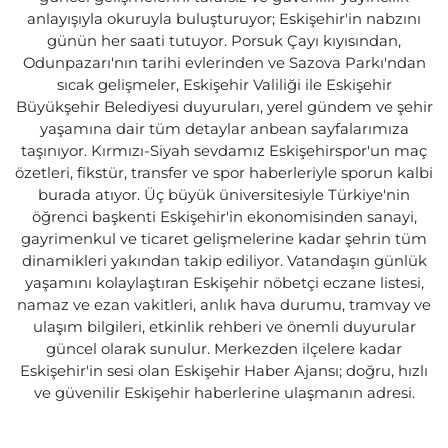
anlayışıyla okuruyla buluşturuyor; Eskişehir'in nabzını
günün her saati tutuyor. Porsuk Çayı kıyısından,
Odunpazarı'nın tarihi evlerinden ve Sazova Parkı'ndan
sıcak gelişmeler, Eskişehir Valiliği ile Eskişehir
Büyükşehir Belediyesi duyuruları, yerel gündem ve şehir
yaşamına dair tüm detaylar anbean sayfalarımıza
taşınıyor. Kırmızı-Siyah sevdamız Eskişehirspor'un maç
özetleri, fikstür, transfer ve spor haberleriyle sporun kalbi
burada atıyor. Üç büyük üniversitesiyle Türkiye'nin
öğrenci başkenti Eskişehir'in ekonomisinden sanayi,
gayrimenkul ve ticaret gelişmelerine kadar şehrin tüm
dinamikleri yakından takip ediliyor. Vatandaşın günlük
yaşamını kolaylaştıran Eskişehir nöbetçi eczane listesi,
namaz ve ezan vakitleri, anlık hava durumu, tramvay ve
ulaşım bilgileri, etkinlik rehberi ve önemli duyurular
güncel olarak sunulur. Merkezden ilçelere kadar
Eskişehir'in sesi olan Eskişehir Haber Ajansı; doğru, hızlı
ve güvenilir Eskişehir haberlerine ulaşmanın adresi.