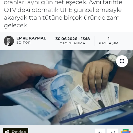
oranları aynı gün netleşecek. Aynı tarihte
ÖTV'deki otomatik ÜFE güncellemesiyle
akaryakıttan tütüne birçok üründe zam
gelecek.
EMRE KAYMAL
30.06.2026 - 13:18
1
EDITÖR
YAYINLANMA
PAYLAŞIM
Paylaş
-
+