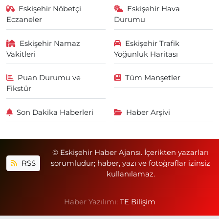
Eskişehir Nöbetçi
Eskişehir Hava
Eczaneler
Durumu
Eskişehir Namaz
Eskişehir Trafik
Vakitleri
Yoğunluk Haritası
Puan Durumu ve
Tüm Manşetler
Fikstür
Son Dakika Haberleri
Haber Arşivi
© Eskişehir Haber Ajansı. İçerikten yazarları
RSS
sorumludur; haber, yazı ve fotoğraflar izinsiz
kullanılamaz.
Haber Yazılımı:
TE Bilişim