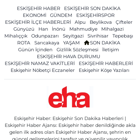
ESKİŞEHİR HABER
ESKİŞEHİR SON DAKİKA
EKONOMİ
GÜNDEM
ESKİŞEHİRSPOR
ESKİŞEHİR İLÇE HABERLERİ
Alpu
Beylikova
Çifteler
Günyüzü
Han
İnönü
Mahmudiye
Mihalgazi
Mihalıççık
Odunpazarı
Seyitgazi
Sivrihisar
Tepebaşı
ROTA
Sarıcakaya
YAŞAM
SON DAKİKA
Günün İçinden
Gizlilik Sözleşmesi
İletişim
ESKİŞEHİR HAVA DURUMU
ESKİŞEHİR NAMAZ VAKİTLERİ
ESKİŞEHİR HABERLERİ
Eskişehir Nöbetçi Eczaneler
Eskişehir Köşe Yazıları
Eskişehir Haber: Eskişehir Son Dakika Haberleri |
Eskişehir Haber Ajansı: Eskişehir haber denildiğinde akla
gelen ilk adres olan Eskişehir Haber Ajansı, şehrin en
güncel gelişmelerini tarafsız ve güvenilir yayıncılık