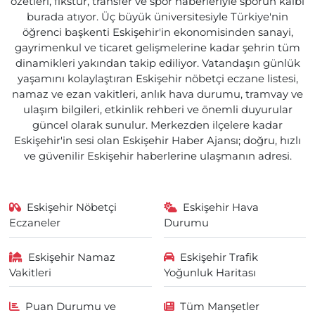
özetleri, fikstür, transfer ve spor haberleriyle sporun kalbi
burada atıyor. Üç büyük üniversitesiyle Türkiye'nin
öğrenci başkenti Eskişehir'in ekonomisinden sanayi,
gayrimenkul ve ticaret gelişmelerine kadar şehrin tüm
dinamikleri yakından takip ediliyor. Vatandaşın günlük
yaşamını kolaylaştıran Eskişehir nöbetçi eczane listesi,
namaz ve ezan vakitleri, anlık hava durumu, tramvay ve
ulaşım bilgileri, etkinlik rehberi ve önemli duyurular
güncel olarak sunulur. Merkezden ilçelere kadar
Eskişehir'in sesi olan Eskişehir Haber Ajansı; doğru, hızlı
ve güvenilir Eskişehir haberlerine ulaşmanın adresi.
Eskişehir Nöbetçi
Eskişehir Hava
Eczaneler
Durumu
Eskişehir Namaz
Eskişehir Trafik
Vakitleri
Yoğunluk Haritası
Puan Durumu ve
Tüm Manşetler