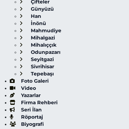
Çifteler
Günyüzü
Han
İnönü
Mahmudiye
Mihalgazi
Mihalıççık
Odunpazarı
Seyitgazi
Sivrihisar
Tepebaşı
Foto Galeri
Video
Yazarlar
Firma Rehberi
Seri İlan
Röportaj
Biyografi