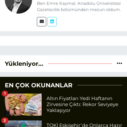
Ben Emre Kaymal. Anadolu Üniversitesi
Gazetecilik bölümünden mezun oldum.
Eğitim hayatım boyunca dijital içerik
üretimi ve arama motoru
optimizasyonu (SEO) alanlarına ilgi
duydum. Şu anda SEO odaklı içerikler
üretiyorum. Haberlerimde güncel
verileri ve okuyucu odaklı yaklaşımı
temel alıyorum.
Yükleniyor...
EN ÇOK OKUNANLAR
1
Altın Fiyatları Yedi Haftanın
Zirvesine Çıktı: Rekor Seviyeye
Yaklaşıyor
2
TOKİ Eskişehir’de Onlarca Hazır