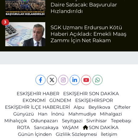
Daire Satacak: Başvurular
Hızlandırıldı
3
SGK Uzmanı Erdursun Kötü
Haberi Açıkladı: Emekli Maaş
Zammı İçin Net Rakam
ESKİŞEHİR HABER
ESKİŞEHİR SON DAKİKA
EKONOMİ
GÜNDEM
ESKİŞEHİRSPOR
ESKİŞEHİR İLÇE HABERLERİ
Alpu
Beylikova
Çifteler
Günyüzü
Han
İnönü
Mahmudiye
Mihalgazi
Mihalıççık
Odunpazarı
Seyitgazi
Sivrihisar
Tepebaşı
ROTA
Sarıcakaya
YAŞAM
SON DAKİKA
Günün İçinden
Gizlilik Sözleşmesi
İletişim