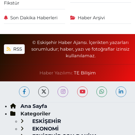
Fikstür
Son Dakika Haberleri
Haber Arşivi
© Eskişehir Haber Ajansı. İçerikten yazarları
RSS
sorumludur; haber, yazı ve fotoğraflar izinsiz
kullanılamaz.
Haber Yazılımı:
TE Bilişim
Ana Sayfa
Kategoriler
ESKİŞEHİR
EKONOMİ