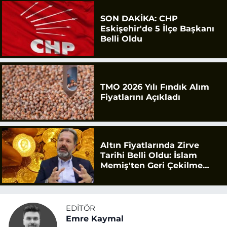
SON DAKİKA: CHP
Eskişehir'de 5 İlçe Başkanı
Belli Oldu
TMO 2026 Yılı Fındık Alım
Fiyatlarını Açıkladı
Altın Fiyatlarında Zirve
Tarihi Belli Oldu: İslam
Memiş'ten Geri Çekilme
Uyarısı
EDITÖR
Emre Kaymal