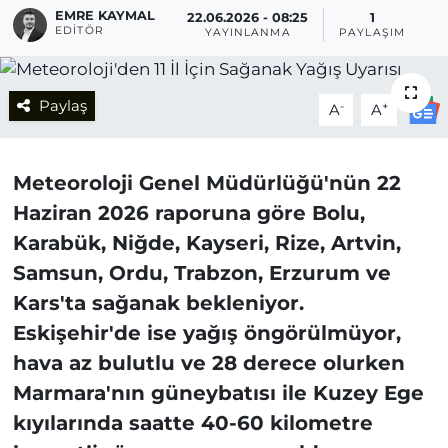
EMRE KAYMAL
22.06.2026 - 08:25
1
EDITÖR
YAYINLANMA
PAYLAŞIM
Paylaş
-
+
A
A
Meteoroloji Genel Müdürlüğü'nün 22
Haziran 2026 raporuna göre Bolu,
Karabük, Niğde, Kayseri, Rize, Artvin,
Samsun, Ordu, Trabzon, Erzurum ve
Kars'ta sağanak bekleniyor.
Eskişehir'de ise yağış öngörülmüyor,
hava az bulutlu ve 28 derece olurken
Marmara'nın güneybatısı ile Kuzey Ege
kıyılarında saatte 40-60 kilometre