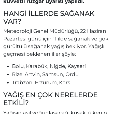
kuvvetli rüzgar uyarısı yapıldı.
HANGİ İLLERDE SAĞANAK
VAR?
Meteoroloji Genel Müdürlüğü, 22 Haziran
Pazartesi günü için 11 ilde sağanak ve gök
gürültülü sağanak yağış bekliyor. Yağışlı
geçmesi beklenen iller şöyle:
Bolu, Karabük, Niğde, Kayseri
Rize, Artvin, Samsun, Ordu
Trabzon, Erzurum, Kars
YAĞIŞ EN ÇOK NERELERDE
ETKİLİ?
Yağışın asıl yoğunlaşacağı kuşak, ülkenin